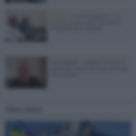
Attentato /
I vescovi congolesi: "La
zona dove è stato ucciso Attanasio è
totalmente fuori controllo"
Diego Bianchi: "Attanasio mi mise in
guardia dal recarmi nel luogo dove oggi
è stato ucciso"
Ultime notizie