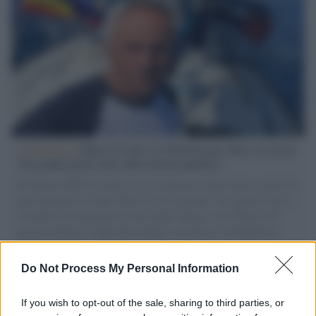
L'intervista /
Marco Croatti e la Flottilla per Gaza: le nostre
vele gonfie grazie alla sollevazione popolare
Il Senatore M5S racconta la sua esperienza sulle barche cariche di
aiuti umanitari assalite dall'esercito israeliano. Una guerra atroce,
il tentativo di disumanizzazione delle vittime, il servilismo del
governo italiano e degli altri europei, il ritorno al colonialismo.
L'importanza dei movimenti.
Do Not Process My Personal Information
Tel Aviv /
La “vittoria totale” di Israele significa una guerra
senza fine
If you wish to opt-out of the sale, sharing to third parties, or