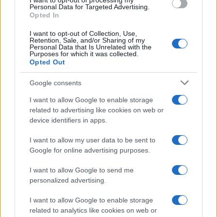
I want to opt-out of processing my
consent section.
Personal Data for Targeted Advertising.
Opted In
I want to opt-out of Collection, Use,
Retention, Sale, and/or Sharing of my
Personal Data that Is Unrelated with the
Purposes for which it was collected.
Opted Out
Syndication
Culture
Google consents
Salute
Globalist
I want to allow Google to enable storage
related to advertising like cookies on web or
Megachip
Globalscience
device identifiers in apps.
GiULia
Globalsport
I want to allow my user data to be sent to
Google for online advertising purposes.
Prima Pagina
I want to allow Google to send me
personalized advertising.
Giornale dello
Chi siamo
I want to allow Google to enable storage
Spettacolo
related to analytics like cookies on web or
Contributors