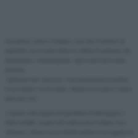
Una ipotesi, anche se fondata: ossia che il tentativo di
rapimento sia avvenuto dietro la soffiata di qualcuno che,
direttamente o indirettamente, sapeva dell’arrivo della
missione.
“Qualcuno che conosceva i suoi spostamenti ha parlato,
lo ha venduto e lo ha tradito. Mentre io ho perso l’amore
della mia vita”.
A parlare sulle pagine del quotidiano Il Messaggero è
Zakia Seddiki, moglie dell’ambasciatore italiano Luca
Attanasio, rimasto ucciso lunedì mattina in un agguato in