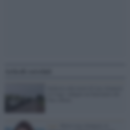
Articoli correlati
Inchiesta sulla morte di Luca Attanasio
in Congo: indagato un funzionario del
Pam a Roma
Lega /
Morte Luca Attanasio, la