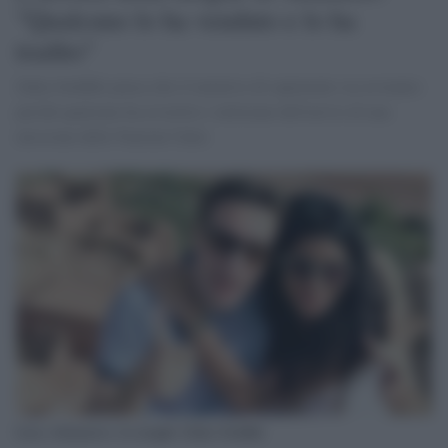
"Qualcuno lo ha venduto e lo ha
tradito"
Zakia Seddiki pensa che il tentativo di rapimento sia avvenuto
perché qualcuno ha avvertito i miliziani dell'arrivo di una
missione delle Nazioni Unite
Luca Attanasio e la moglie Zakia Seddiki