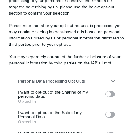
processing of your personal or sensitive information for
targeted advertising by us, please use the below opt-out
section to confirm your selection.
Vangelo /
La vita si intreccia con le paure come il giorno
succede alla notte
Please note that after your opt-out request is processed you
may continue seeing interest-based ads based on personal
information utilized by us or personal information disclosed to
third parties prior to your opt-out.
La scoperta /
Oplontis, le vittime dell’eruzione del Vesuvio
You may separately opt-out of the further disclosure of your
furono più numerose del previsto
personal information by third parties on the IAB’s list of
downstream participants.
Personal Data Processing Opt Outs
This information may also be disclosed by us to third parties
Il medagliere /
Europei di nuoto: Pellecani guida una super
on the IAB’s List of Downstream Participants that may further
I want to opt-out of the Sharing of my
Italia
disclose it to other third parties.
personal data.
Opted In
Please note that this website/app uses one or more Google
services and may gather and store information including but
I want to opt-out of the Sale of my
Personal Data.
not limited to your visit or usage behaviour. You may click to
Opted In
grant or deny consent to Google and its third-party tags to
use your data for below specified purposes in below Google