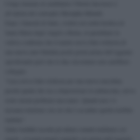
Congo insieme al carabiniere Vittorio Iacovacci e
all’autista del convoglio Mustapha Milamb.
Dopo i funerali di Stato, svoltisi ieri nella basilica di
Santa Maria degli Angeli a Roma, al quotidiano la
vedova conferma che il marito aveva fatto richiesta di
una nuova auto blindata pochi giorni prima dell’agguato
specificando però che le due circostanze non sarebbero
collegate:
“Luca aveva fatto richiesta per una nuova macchina
perché quella che era a disposizione in ambasciata, aveva
avuto alcuni problemi meccanici. Quindi non c’è
nessuna relazione con ciò che è accaduto quella terribile
mattina”.
Zakia Seddiki ricorda gli ultimi contatti telefonici col
marito, avvenuti proprio qualche ora prima dell’agguato: