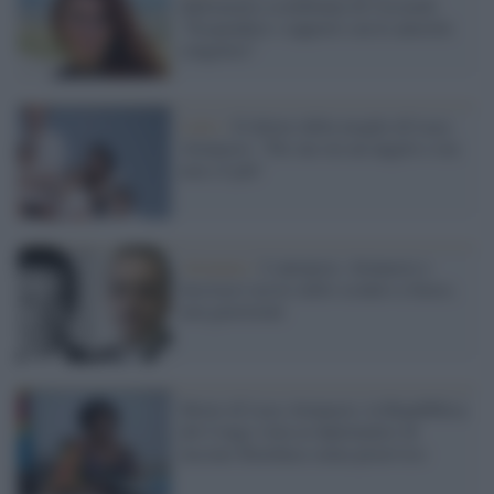
diplomazia scombinata di Ceccardi:
"Sospendere i rapporti con le autorità
congolesi"
Lutto /
Il dolore della moglie di Luca
Attanasio: "Per me era un angelo e ora
non c'è più"
Attentato /
L'autopsia: Attanasio e
Iacovacci uccisi nello scontro a fuoco,
non giustiziati
Morte di Luca Attanasio, la Repubblica
del Congo vieta ai diplomatici di
lasciare Kinshasa senza preavviso