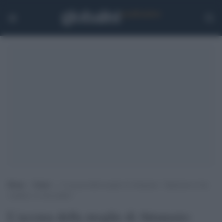
Home
>
Esteri
>
L’accusa della moglie di Attanasio: “Qualcuno lo ha
venduto e lo ha tradito”
L'accusa della moglie di Attanasio: