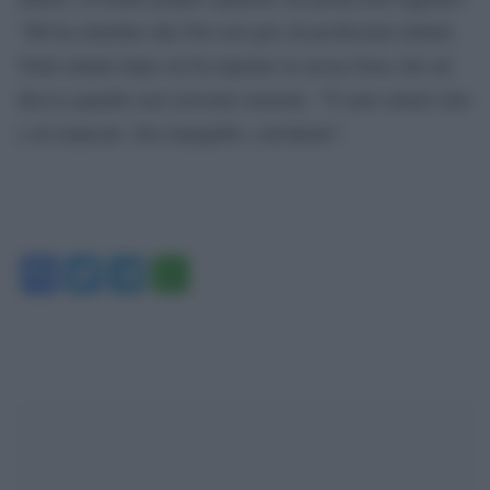
“Mi ha mandato due foto nel giro di pochissimi minuti.
Venti minuti dopo mi ha ripetuto la stessa frase che mi
diceva quando non eravamo insieme: ’Ti amo amore mio
e mi mancate. Era tranquillo, sorridente”.
Facebook
Twitter
Telegram
WhatsApp