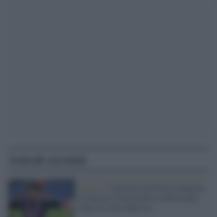
Articoli correlati
Francia /
Calciatore del Nizza minaccia
di lanciarsi da un ponte in autostrada:
tratto in salvo dopo ore