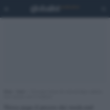
Home
>
Esteri
>
Nizza paga il prezzo dei week-end allegri: epidemia
fuori controllo, arriva il lockdown
Nizza paga il prezzo dei week-end