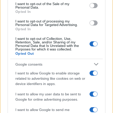
services and may gather and store information including but
I want to opt-out of the Sale of my
Personal Data.
not limited to your visit or usage behaviour. You may click to
Opted In
grant or deny consent to Google and its third-party tags to
use your data for below specified purposes in below Google
I want to opt-out of processing my
consent section.
Personal Data for Targeted Advertising.
Opted In
I want to opt-out of Collection, Use,
Retention, Sale, and/or Sharing of my
Personal Data that Is Unrelated with the
Purposes for which it was collected.
Opted Out
Syndication
Culture
Google consents
Salute
Globalist
I want to allow Google to enable storage
related to advertising like cookies on web or
Megachip
Globalscience
device identifiers in apps.
GiULia
Globalsport
I want to allow my user data to be sent to
Google for online advertising purposes.
Prima Pagina
I want to allow Google to send me