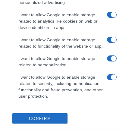
personalized advertising.
Giornale dello
Chi siamo
I want to allow Google to enable storage
Spettacolo
related to analytics like cookies on web or
Contributors
device identifiers in apps.
Wondernet
Facebook
I want to allow Google to enable storage
Giuliana Sgrena
related to functionality of the website or app.
Twitter
I want to allow Google to enable storage
Google News
related to personalization.
Mastodon
I want to allow Google to enable storage
related to security, including authentication
Cookie Policy
functionality and fraud prevention, and other
user protection.
Preferenze Privacy
CONFIRM
©2021 Globalist.it • All right reserved.