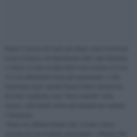
Pagano il prezzo dei week end allegri: nuove restrizioni
locali in Francia, nel dipartimento delle Alpi Marittime.
A Nizza e in altre località della Costa Azzurra il Covid-
19 si sta diffondendo molto più rapidamente e l’alto
funzionario degli ospedali francesi Remi Salomon ha
descritto l’epidemia come “fuori controllo” nella
regione, sollecitando misure più adeguate per arginare
l’emergenza.
“Penso che abbiamo battuto tutti i record a Nizza –
racconta uno dei residenti, preoccupato – abbiamo 800