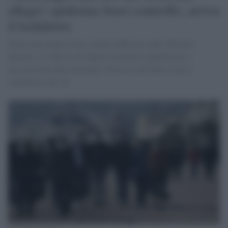
allegri: epidemia fuori controllo, arriva
il lockdown
Nella città dealla Costa Azzurra 800 casi ogni 100 mila
abitanti: si è deciso di imporre un blocco parziale per i
prossimi due fine settimana. Nel resto del Paese vige il
coprifuoco alle 18.