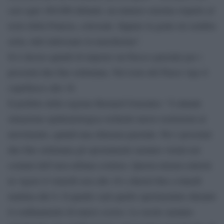
casi ogni 100.000 abitanti, un numero enorme rispetto al
resto della Francia, colossale. Eppure la gente mi sembra
seria, tutti indossano la mascherina”.
Si è deciso quindi di imporre un blocco parziale per i
prossimi due fine settimana. Nel resto del Paese vige il
coprifuoco alle 18.
Il prefetto delle regione Bernard Gonzalez: “L’attuale
situazione epidemiologica richiede nuove restrizioni al
movimento, quindi una chiusura parziale. Per i prossimi
due fine settimana gli spostamenti saranno vietati nei
comuni dell’area urbana costiera. Questa misura entrerà
in vigore il venerdì sera alle 18 e durerà fino a lunedì
mattina alle 6. Il quadro sarà quello sperimentato durante
il confinamento di marzo scorso. Le uscite saranno