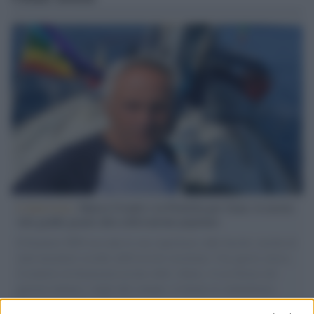
L'intervista /
Marco Croatti e la Flottilla per Gaza: le nostre
vele gonfie grazie alla sollevazione popolare
Il Senatore M5S racconta la sua esperienza sulle barche cariche di
aiuti umanitari assalite dall'esercito israeliano. Una guerra atroce,
il tentativo di disumanizzazione delle vittime, il servilismo del
governo italiano e degli altri europei, il ritorno al colonialismo.
L'importanza dei movimenti.