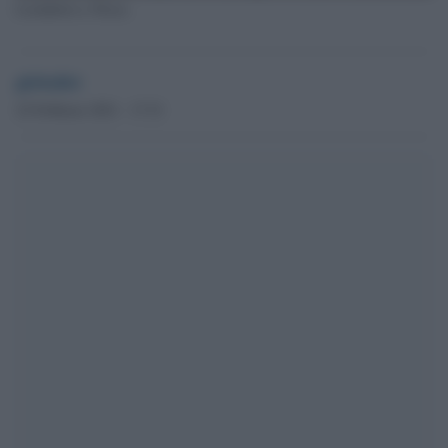
Lockdown a Nizza
globalist
22 Febbraio 2021 - 17.51