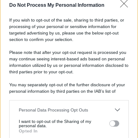
Do Not Process My Personal Information
Tel Aviv /
La “vittoria totale” di Israele significa una guerra
senza fine
If you wish to opt-out of the sale, sharing to third parties, or
processing of your personal or sensitive information for
targeted advertising by us, please use the below opt-out
section to confirm your selection.
Vangelo /
La vita si intreccia con le paure come il giorno
succede alla notte
Please note that after your opt-out request is processed you
may continue seeing interest-based ads based on personal
information utilized by us or personal information disclosed to
third parties prior to your opt-out.
La scoperta /
Oplontis, le vittime dell’eruzione del Vesuvio
You may separately opt-out of the further disclosure of your
furono più numerose del previsto
personal information by third parties on the IAB’s list of
downstream participants.
Personal Data Processing Opt Outs
This information may also be disclosed by us to third parties
Il medagliere /
Europei di nuoto: Pellecani guida una super
on the IAB’s List of Downstream Participants that may further
I want to opt-out of the Sharing of my
Italia
disclose it to other third parties.
personal data.
Opted In
Please note that this website/app uses one or more Google