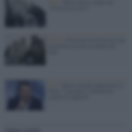
Jihad /
Tunisia-Nizza, viaggio nel
"terrorismo fai da te"
Francia /
Il terrorista di Nizza aveva già
accoltellato un uomo in Tunisia del
2016
Lega /
Salvini sciacalla imperterrito su
Nizza: "Lamorgese si dimetta per
manifesta incapacità"
Ultime notizie