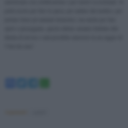
autorizzate con certificazione e per motivi eccezionali. Si
potrà uscire per fare la spesa, per andare dal medico, per
portare fuori gli animali domestici, ma anche per fare
sport o passeggiate, queste ultime saranno limitate alla
durata di un’ora e sarà possibile muoversi in un raggio di
5 km da casa”.
Facebook
Twitter
Telegram
WhatsApp
Argomenti:
covid-19