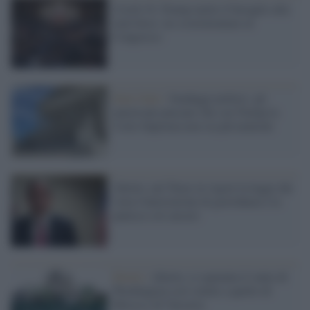
Covid-19, Trump mette il bavaglio alla
task force: no a testimoniare al
Congresso
Stati Uniti /
Sondaggi politici: gli
americani pensano che con Trump la
Corte Suprema non sia più neutrale
Aborto, nel Texas in vigore la legge che
vieta l'interruzione di gravidanza e la
punisce col carcere
Diritti /
Aborto, ci spaventa il vento di
Washington così simile a quello di
Mosca e di Varsavia