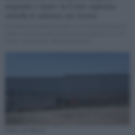
migranti e muro: la Corte suprema
annulla le udienze sui ricorsi
Il presidente Joe Biden ha sospeso la costruzione del muro di
confine in attesa di una revisione della sua legalità e lo stesso
ha fatto con la politica "Remain in Mexico"
Il Muro con il Messico