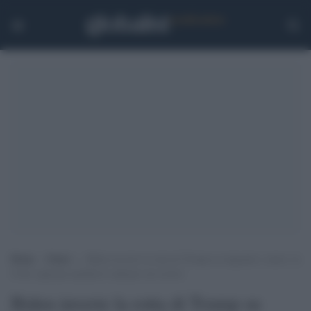
Home
>
Esteri
>
Biden inverte la rotta di Trump su migranti e muro: la
Corte suprema annulla le udienze sui ricorsi
Biden inverte la rotta di Trump su