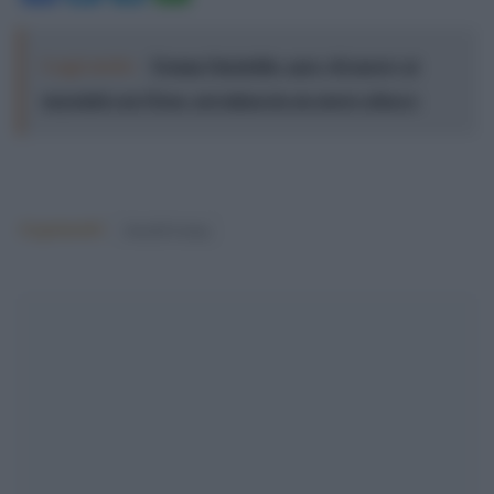
Leggi anche:
Trump l'instabile: apre (di nuovo) ai
negoziati con l'Iran, poi minaccia un nuovo attacco
Argomenti:
donald trump