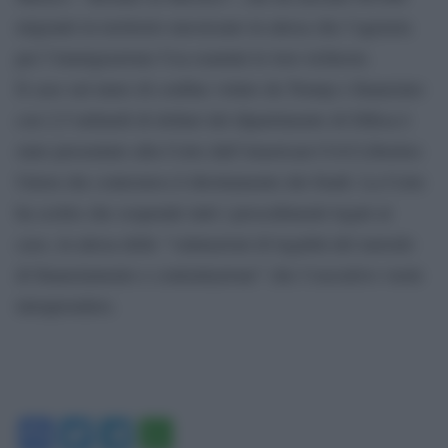
migranti in territorio messicano in attesa che l’agenzia
per l’immigrazione Usa esamini le loro richieste.
Il caso sul muro di confine voluto da Trump e finanziato
con 2,5 miliardi di dollari del dipartimento di Difesa è
stato presentato alla Corte dall’American Civil Liberties
Union che contestava il dirottamento dei fondi. La Corte
ha scritto che sospende tutti i procedimenti legati al
caso, in attesa delle “valutazioni di legalità del metodo
di finanziamento e contrattazione” che l’esecutivo vuole
intraprendere.
Facebook
Twitter
Telegram
WhatsApp