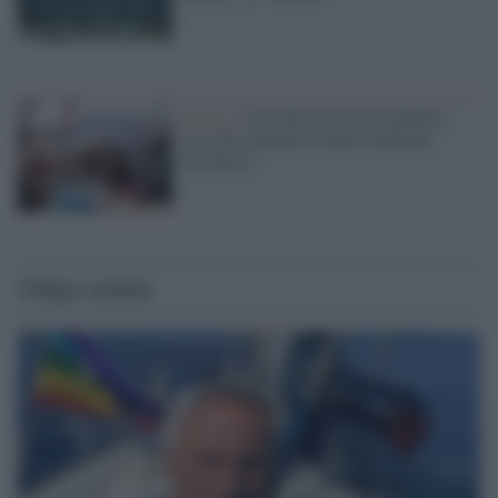
Diritti /
Cosa dice di noi la sentenza
Usa che cancella il diritto federale
all’aborto
Ultime notizie