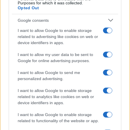
Purposes for which it was collected.
Opted Out
Syndication
Culture
Google consents
Salute
Globalist
I want to allow Google to enable storage
related to advertising like cookies on web or
Megachip
Globalscience
device identifiers in apps.
GiULia
Globalsport
I want to allow my user data to be sent to
Google for online advertising purposes.
Prima Pagina
I want to allow Google to send me
personalized advertising.
Giornale dello
Chi siamo
I want to allow Google to enable storage
Spettacolo
related to analytics like cookies on web or
Contributors
device identifiers in apps.
Wondernet
Facebook
I want to allow Google to enable storage
Giuliana Sgrena
related to functionality of the website or app.
Twitter