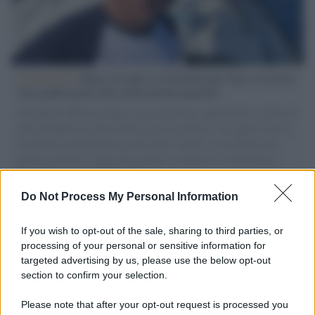
L'intervista /
Marco Croatti e la Flottilla per Gaza: le nostre
vele gonfie grazie alla sollevazione popolare
Il Senatore M5S racconta la sua esperienza sulle barche cariche di
aiuti umanitari assalite dall'esercito israeliano. Una guerra atroce,
il tentativo di disumanizzazione delle vittime, il servilismo del
governo italiano e degli altri europei, il ritorno al colonialismo.
L'importanza dei movimenti.
Do Not Process My Personal Information
L'anniversario /
90 anni di Yves Saint Laurent, tra moda e
scandali
If you wish to opt-out of the sale, sharing to third parties, or
processing of your personal or sensitive information for
targeted advertising by us, please use the below opt-out
section to confirm your selection.
Perché i centri di intrattenimento per famiglie investono in
attrazioni ad alta tecnologia
Please note that after your opt-out request is processed you