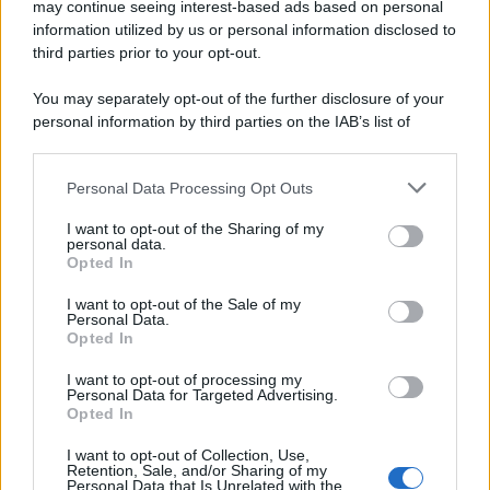
may continue seeing interest-based ads based on personal
information utilized by us or personal information disclosed to
third parties prior to your opt-out.
Il conflitto /
La mafia russa e l'arma del caos
You may separately opt-out of the further disclosure of your
personal information by third parties on the IAB’s list of
downstream participants.
Personal Data Processing Opt Outs
This information may also be disclosed by us to third parties
Tel Aviv /
Netanyahu si smarca da Trump: "Israele farà tutto
on the IAB’s List of Downstream Participants that may further
I want to opt-out of the Sharing of my
quello che è necessario per la sua sicurezza"
disclose it to other third parties.
personal data.
Opted In
Please note that this website/app uses one or more Google
services and may gather and store information including but
I want to opt-out of the Sale of my
Personal Data.
not limited to your visit or usage behaviour. You may click to
Opted In
grant or deny consent to Google and its third-party tags to
use your data for below specified purposes in below Google
I want to opt-out of processing my
consent section.
Personal Data for Targeted Advertising.
Opted In
I want to opt-out of Collection, Use,
Retention, Sale, and/or Sharing of my
Personal Data that Is Unrelated with the