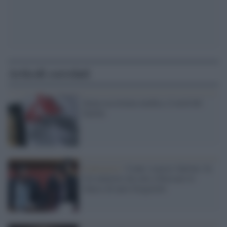
Articoli correlati
Senza assistenza medica, il nord del
Darfur
Il processo /
Conte 'scarica' Salvini: fu
l'ex ministro da solo a bloccare lo
sbarco di nave Gregoretti