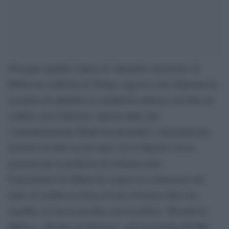
Prosegue spedita l’opera di ‘damnatio memoriae’ di
Biden nei confronti di Trump: oggi la Corte Suprema ha
accettato di annullare le imminenti udienze sul muro di
confine con il Messico. Questo dopo che
l’amministrazione Biden ha presentato i suoi piani per
invertire la rotta sia sul muro con il Messico sia in
generale per le politiche di richiesta asilo.
Il presidente Joe Biden ha sospeso la costruzione del
muro di confine in attesa di una revisione della sua
legalità e lo stesso ha fatto con la politica “Remain in
Mexico – Restare in Messico”, che ha lasciato 68.000