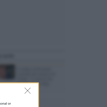
i anche
Il sindaco di Portland
risponde alle minacce di
Trump: "L'America ha
bisogno che tu venga
fermato"
sonal or