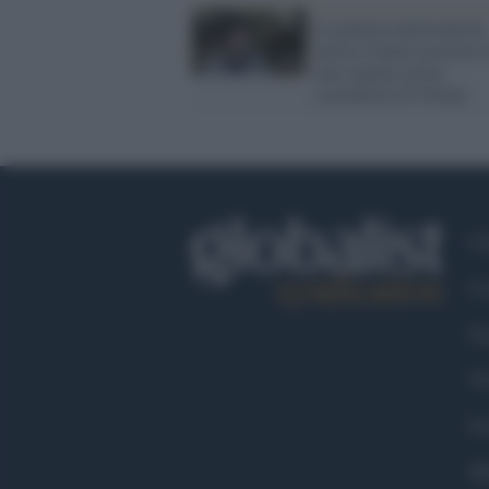
La polizia americana ha
ucciso l'uomo accusato 
aver sparato ad un
sostenitore di Trump
Ch
Co
Fa
Tw
Go
Ma