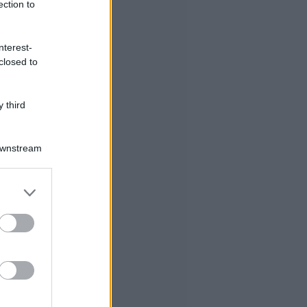
ection to
nterest-
closed to
 third
Downstream
er and store
to grant or
ed purposes