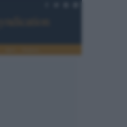
Sport
Tendenze