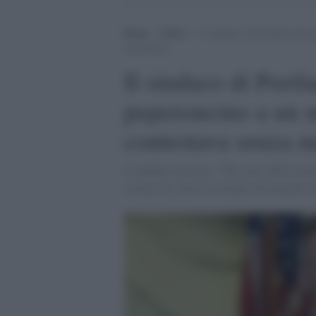
Home
>
Esteri
>
Il sindaco di Portland spruzz
mascherina
Il sindaco di Portl
peperoncino a un n
contestava senza 
Il sindaco racconta: "Mi sono subito preo
recente ero stato avvicinato fisicamente i