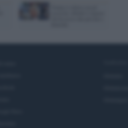
Trump si schiera con gli
di
assassini: difende il ragazzo
che ha ucciso due persone a
Kenosha
Syndication
i siamo
ntributors
Globalist
cebook
Globalscie
itter
Globalsport
ogle News
stodon