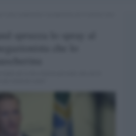
a lo spray al peperoncino a un negazionista che lo contestava senza
and spruzza lo spray al
egazionista che lo
mascherina
ccupato per la mia sicurezza personale, dato che di
n una situazione simile"