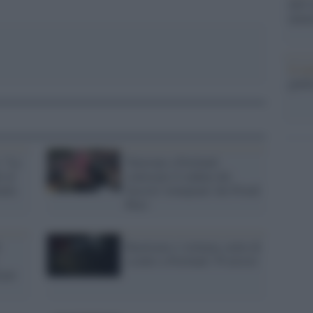
dell’
nume
Il me
guida
 "La
Tensione a Portland:
i al
convocato il raduno dei
ente
fascisti 'trumpiani' dei Proud
Boys
Razzismo e violenza, notte di
scontri a Portland: 59 arresti
 per