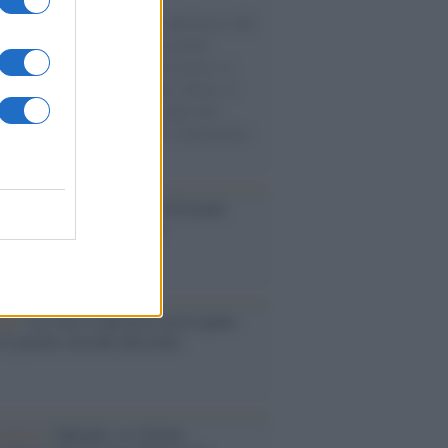
natore M5S racconta la sua esperienza sulle
e cariche di aiuti umanitari assalite
sercito israeliano. Una guerra atroce, il
ivo di disumanizzazione delle vittime, il
ismo del governo italiano e degli altri
ei, il ritorno al colonialismo. L'importanza
ovimenti.
Aviv /
La “vittoria totale” di Israele
fica una guerra senza fine
elo /
La vita si intreccia con le paure
il giorno succede alla notte
operta /
Oplontis, le vittime