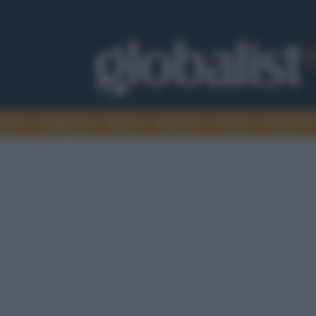
omia
Intelligence
Media
Ambiente
Cultura
Scienza