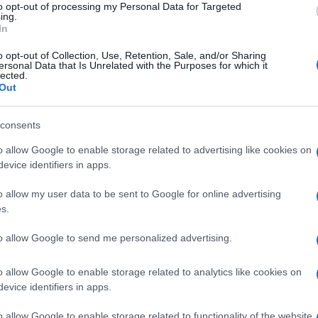
to opt-out of processing my Personal Data for Targeted
ing.
In
era.
o opt-out of Collection, Use, Retention, Sale, and/or Sharing
ersonal Data that Is Unrelated with the Purposes for which it
 mia sicurezza personale, dato che di recente
lected.
Out
n una situazione simile”, ha detto Wheeler, che ha
Ulti
rsona coinvolta lo aveva inseguito, registrandolo
consents
o allow Google to enable storage related to advertising like cookies on
evice identifiers in apps.
 una mascherina ed è stata descritta come un
o allow my user data to be sent to Google for online advertising
vicinata a pochi centimetri” dal viso del
s.
e ha generato in lui la paura di poter contrarre la
to allow Google to send me personalized advertising.
o allow Google to enable storage related to analytics like cookies on
daugh, ha spiegato che Wheeler sta collaborando
L'int
evice identifiers in apps.
Gaza:
ggia” le altre persone presenti a fare lo stesso.
solle
o allow Google to enable storage related to functionality of the website