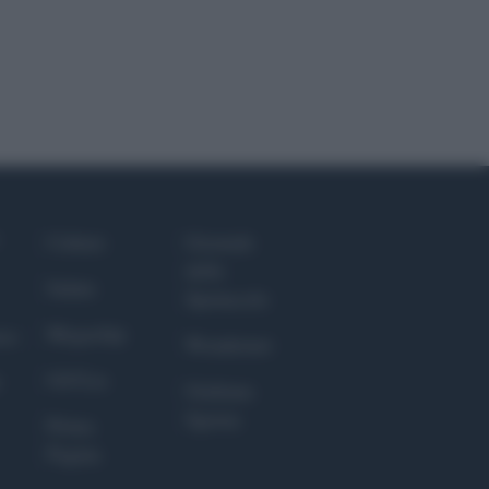
Culture
Giornale
dello
Salute
Spettacolo
Megachip
nce
Wondernet
GiULia
Giuliana
Sgrena
Prima
Pagina