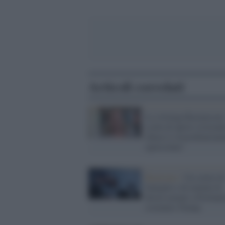
Articoli correlati
La virologa Rasmussen:
scelta di aprire ristorant
chiuso è straordinariam
spericolata"
Razzismo /
Un corteo di
famiglie e di uomini di
destra armati a Portland
sostenere Trump