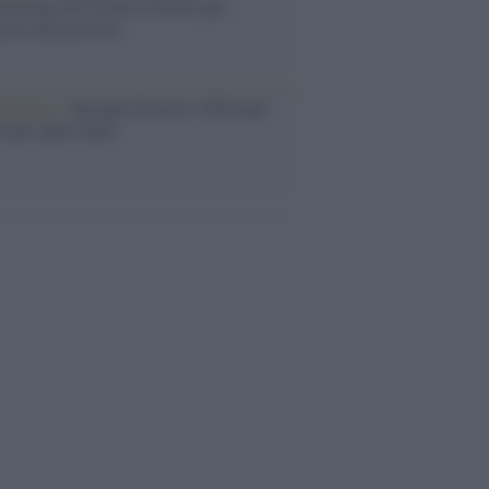
eruzione del Vesuvio furono più
rose del previsto
dagliere /
Europei di nuoto: Pellecani
 una super Italia