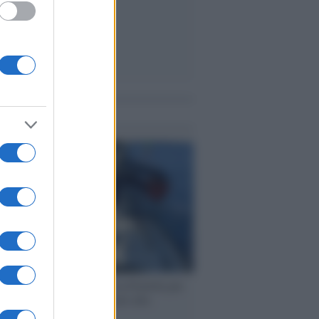
me notizie
ervista /
Marco Croatti e la Flottilla per
 le nostre vele gonfie grazie alla
vazione popolare