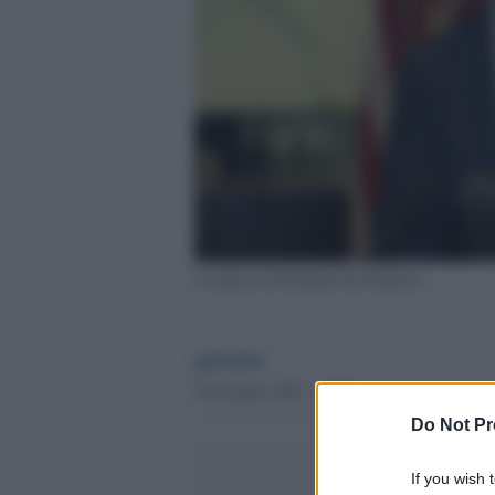
Il sindaco di Portland Ted Wheeler
globalist
26 Gennaio 2021 - 10.50
Do Not Pr
If you wish 