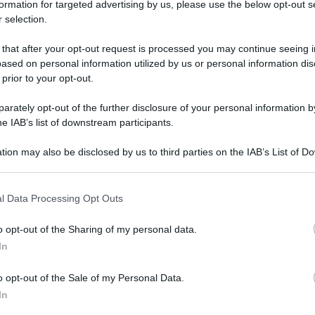
formation for targeted advertising by us, please use the below opt-out s
 selection.
 that after your opt-out request is processed you may continue seeing i
ased on personal information utilized by us or personal information dis
 prior to your opt-out.
rately opt-out of the further disclosure of your personal information by
he IAB’s list of downstream participants.
tion may also be disclosed by us to third parties on the IAB’s List of 
 that may further disclose it to other third parties.
cino contro un uomo che lo aveva seguito e
 that this website/app uses one or more Google services and may gath
anti coronavirus, dopo averlo accusato di non
l Data Processing Opt Outs
including but not limited to your visit or usage behaviour. You may click 
rovava sulla terrazza di un bar.
 to Google and its third-party tags to use your data for below specifi
o opt-out of the Sharing of my personal data.
ogle consent section.
In
d, Ted Wheeler, secondo un rapporto della
ramente” avvertito l’uomo, che lo aveva seguito
o opt-out of the Sale of my Personal Data.
In
ontanarsi”, prima di usare lo spray al