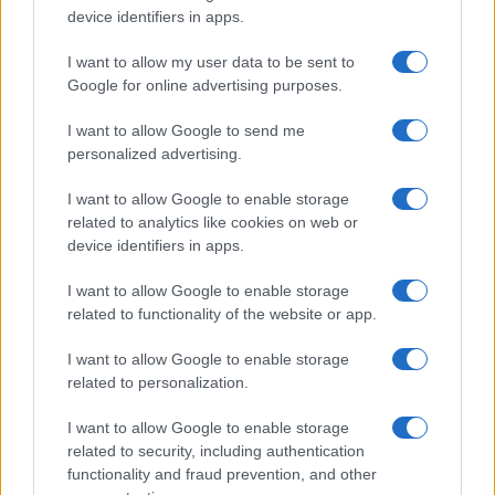
Megachip
Globalscience
device identifiers in apps.
GiULia
Globalsport
I want to allow my user data to be sent to
Google for online advertising purposes.
Prima Pagina
I want to allow Google to send me
personalized advertising.
Giornale dello
Chi siamo
I want to allow Google to enable storage
Spettacolo
related to analytics like cookies on web or
Contributors
device identifiers in apps.
Wondernet
Facebook
I want to allow Google to enable storage
Giuliana Sgrena
related to functionality of the website or app.
Twitter
I want to allow Google to enable storage
Google News
related to personalization.
Mastodon
I want to allow Google to enable storage
related to security, including authentication
Cookie Policy
functionality and fraud prevention, and other