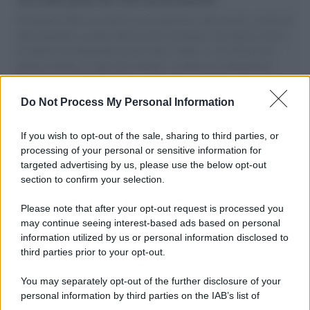
Il Senatore M5S racconta la sua esperienza sulle barche cariche di
aiuti umanitari assalite dall'esercito israeliano. Una guerra atroce,
il tentativo di disumanizzazione delle vittime, il servilismo del
governo italiano e degli altri europei, il ritorno al colonialismo.
L'importanza dei movimenti.
Do Not Process My Personal Information
Musica /
Al maestro Francesco Guccini
If you wish to opt-out of the sale, sharing to third parties, or
processing of your personal or sensitive information for
targeted advertising by us, please use the below opt-out
section to confirm your selection.
Il ricordo /
Quando Guccini raccontava le "Cronache
epafaniche": l'intervista all'artista che si definiva un
Please note that after your opt-out request is processed you
'narratore'
may continue seeing interest-based ads based on personal
information utilized by us or personal information disclosed to
third parties prior to your opt-out.
Lo studio /
Disinformazione russa e destra: anche la
You may separately opt-out of the further disclosure of your
macchina propagandistica di Putin dietro la crisi di Ceuta
personal information by third parties on the IAB’s list of