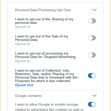
downstream participants.
Personal Data Processing Opt Outs
This information may also be disclosed by us to third parties
Tendenze /
Sale il numero degli acquisti online in Europa e
on the IAB’s List of Downstream Participants that may further
I want to opt-out of the Sharing of my
aumentano le vendite di articoli second hand
disclose it to other third parties.
personal data.
Opted In
Please note that this website/app uses one or more Google
services and may gather and store information including but
I want to opt-out of the Sale of my
Personal Data.
not limited to your visit or usage behaviour. You may click to
Opted In
grant or deny consent to Google and its third-party tags to
use your data for below specified purposes in below Google
I want to opt-out of processing my
consent section.
Personal Data for Targeted Advertising.
Opted In
I want to opt-out of Collection, Use,
Retention, Sale, and/or Sharing of my
Personal Data that Is Unrelated with the
Purposes for which it was collected.
Opted Out
Syndication
Culture
Google consents
Salute
Globalist
I want to allow Google to enable storage
related to advertising like cookies on web or