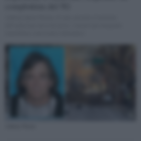
complottista del 5G
Anthony Queen Warner, 63 anni, presente al momento
dell'esplosione che lo ha ucciso. Lavorava per un'agenzia
immobiliare come tecnico informatico
Anthony Warner