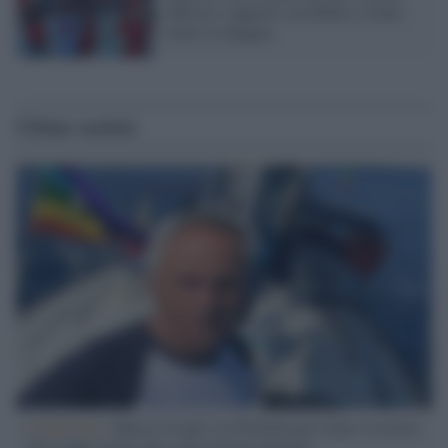
rafforza i rapporti con Rabat e trama
contro la Spagna
Ultime notizie
L'intervista /
Marco Croatti e la Flottilla per Gaza: le nostre
vele gonfie grazie alla sollevazione popolare