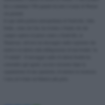
lui a contattare l’Fbi quando ha letto il nome di Warner
sui giornali.
Il capo della polizia metropolitana di Nashville, John
Drake, citato da Cnn, ha rivelato a Natale che dal
camper esploso in pieno centro a Nashville, in
Tennessee, arrivava un messaggio audio registrato che
metteva in allerta sulla deflagrazione di una bomba “in
15 minuti”. Il messaggio audio di allerta bomba ha
consentito agli agenti, accorso sul posto dopo la
segnalazione di una sparatoria, di mettere in sicurezza
l’area ed evitare un bilancio più grave.