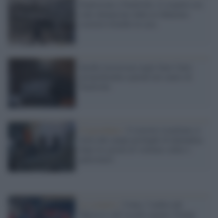
Esplosione a Nashville, il sospetto era
stato denunciato dalla ex fidanzata:
costruiva bombe in casa
Incubo terrorismo negli Stati Uniti:
un'autobomba esplode nel centro di
Nashville
Cisgiordania /
L’esercito israeliano si
ritira dal campo profughi di Qalandiya
dopo tre giorni di violenze contro i
palestinesi
Lo scenario /
Ceuta, l’ombra del
Marocco sull’assalto mentre Trump