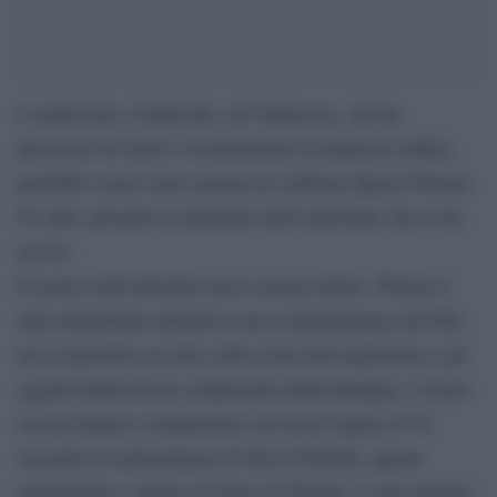
L’esplosione a Nashville, nel Tennessee, che ha
provocato tre feriti e la distruzione di numerosi edifici,
potrebbe essere stata causata da Anthony Queen Warner,
63 anni, presente al momento dell’esplosione che lo ha
ucciso.
Il motivo dell’attentato non è ancora chiaro. Warner è
stato identificato attraverso una corrispondenza del Dna
tra il materiale raccolto sulla scena dell’esplosione e gli
oggetti forniti da un componente della famiglia. L’uomo
era un fanatico complottista con teorie legate al 5G,
secondo la testimonianza di Steve Fridrich, agente
immobiliare e datore di lavoto di Warner: è stato proprio