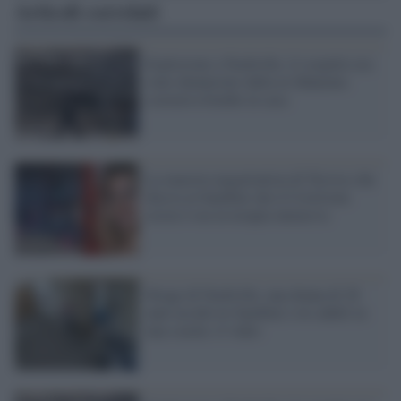
Articoli correlati
Esplosione a Nashville, il sospetto era
stato denunciato dalla ex fidanzata:
costruiva bombe in casa
La maestra negazionista di Treviso che
diceva ai bambini che il Covid non
esiste è ora in terapia intensiva
Strage di Nashville, una donna di 28
anni uccide tre bambini e tre adulti in
una scuola: il video