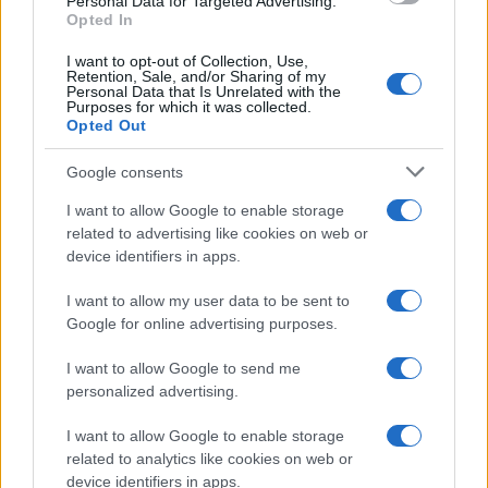
Personal Data for Targeted Advertising.
Opted In
I want to opt-out of Collection, Use,
Retention, Sale, and/or Sharing of my
Personal Data that Is Unrelated with the
Purposes for which it was collected.
Opted Out
Syndication
Culture
Google consents
Salute
Globalist
I want to allow Google to enable storage
related to advertising like cookies on web or
Megachip
Globalscience
device identifiers in apps.
GiULia
Globalsport
I want to allow my user data to be sent to
Google for online advertising purposes.
Prima Pagina
I want to allow Google to send me
personalized advertising.
Giornale dello
Chi siamo
I want to allow Google to enable storage
Spettacolo
related to analytics like cookies on web or
Contributors
device identifiers in apps.