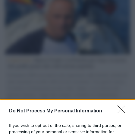
L'intervista /
Marco Croatti e la Flottilla per Gaza: le nostre
vele gonfie grazie alla sollevazione popolare
Il Senatore M5S racconta la sua esperienza sulle barche cariche di
aiuti umanitari assalite dall'esercito israeliano. Una guerra atroce,
il tentativo di disumanizzazione delle vittime, il servilismo del
governo italiano e degli altri europei, il ritorno al colonialismo.
L'importanza dei movimenti.
Do Not Process My Personal Information
Musica /
Al maestro Francesco Guccini
If you wish to opt-out of the sale, sharing to third parties, or
processing of your personal or sensitive information for