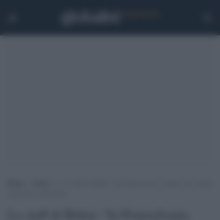
Home
>
Esteri
>
Lo staff di Biden: “In Pennsylvania respinto un assalto
al processo elettorale”
Lo staff di Biden: "In Pennsylvania