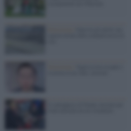
accampamento pro-Palestina
Pennsylvania /
Paura tra gli amish: una
ragazza incinta della comunità uccisa in
casa
Pennsylvania /
Taglia la testa al padre e
la mostra in un video: arrestato
Il contrappasso di Trump: arrestato per
frode elettorale un suo sostenitore