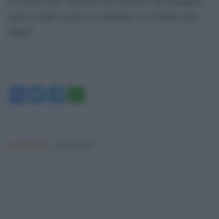
si è unita a loro, senza un solo dissenso, nel respingere
questo assalto al processo elettorale. Le elezioni sono
chiuse”.
Facebook
Twitter
Telegram
WhatsApp
Argomenti:
donald trump