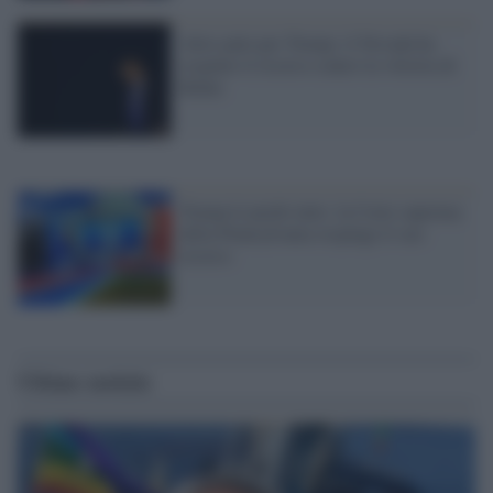
Altro palo per Trump: il Nevada ha
respinto il ricorso contro la vittoria di
Biden
Trump le perde tutte: la Corte suprema
della Pennsylvania respinge il suo
ricorso
Ultime notizie