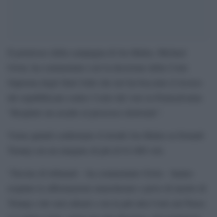
Il portavoce della campagna di Joe Biden, Michael
Gwin, ha commentato così la decisione della Corte
Suprema degli Stati Uniti che ieri ha bocciato il ricorso
dei repubblicani contro l’esito del voto in Pennsylvania:
“Respinto un assalto al processo elettorale”.
Viene quindi confermato il trionfo Joe Biden su Donald
Trump con un margine di più di 81.000 voti.
“Decine di tribunali – ha commentato Gwin – hanno
respinto le affermazioni smascherate e prive di merito di
Trump e dei suoi alleati e ora la più alta Corte nel Paese