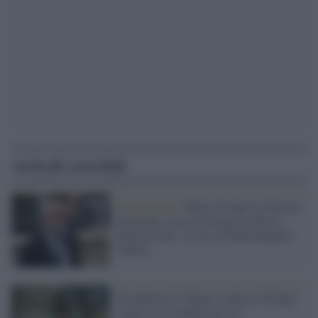
Articoli correlati
Pennsylvania /
Dopo 43 anni in cella da
innocente, ora con Trump rischia la
deportazione: il caso di Subramanyam
Vedam
Swarthmore College si piega a Trump:
sospesi sei studenti per un