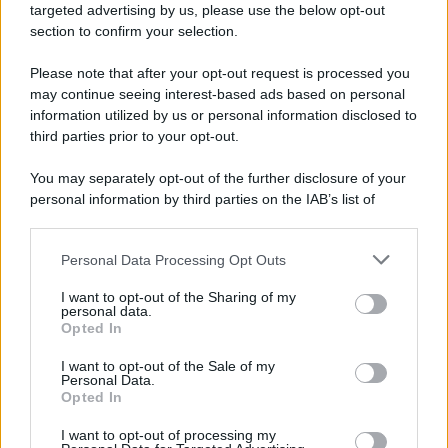
targeted advertising by us, please use the below opt-out
section to confirm your selection.
Il ricordo /
Quando Guccini raccontava le "Cronache
epafaniche": l'intervista all'artista che si definiva un
Please note that after your opt-out request is processed you
'narratore'
may continue seeing interest-based ads based on personal
information utilized by us or personal information disclosed to
third parties prior to your opt-out.
Lo studio /
Disinformazione russa e destra: anche la
You may separately opt-out of the further disclosure of your
macchina propagandistica di Putin dietro la crisi di Ceuta
personal information by third parties on the IAB’s list of
downstream participants.
Personal Data Processing Opt Outs
This information may also be disclosed by us to third parties
Tendenze /
Sale il numero degli acquisti online in Europa e
on the IAB’s List of Downstream Participants that may further
I want to opt-out of the Sharing of my
aumentano le vendite di articoli second hand
disclose it to other third parties.
personal data.
Opted In
Please note that this website/app uses one or more Google
services and may gather and store information including but
I want to opt-out of the Sale of my
Personal Data.
not limited to your visit or usage behaviour. You may click to
Opted In
grant or deny consent to Google and its third-party tags to
use your data for below specified purposes in below Google
I want to opt-out of processing my
consent section.