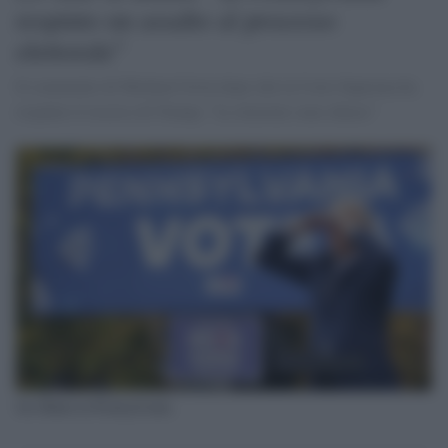
respinto un assalto al processo
elettorale"
Il commento di Micheal Gwin dopo che la Corte Suprema ha
respinto il ricorso di Trump: "Le elezioni sono chiuse"
Joe Biden in Pennsylvania