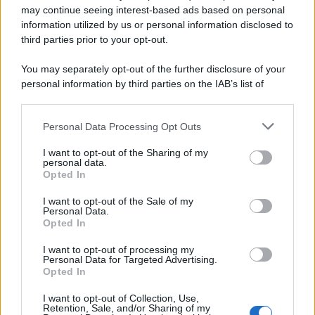
autorizzazione
may continue seeing interest-based ads based on personal
information utilized by us or personal information disclosed to
third parties prior to your opt-out.
Musica /
Al maestro Francesco Guccini
You may separately opt-out of the further disclosure of your
personal information by third parties on the IAB’s list of
downstream participants.
Personal Data Processing Opt Outs
This information may also be disclosed by us to third parties
Il ricordo /
Quando Guccini raccontava le "Cronache
on the IAB’s List of Downstream Participants that may further
I want to opt-out of the Sharing of my
epafaniche": l'intervista all'artista che si definiva un
disclose it to other third parties.
personal data.
'narratore'
Opted In
Please note that this website/app uses one or more Google
services and may gather and store information including but
I want to opt-out of the Sale of my
Personal Data.
not limited to your visit or usage behaviour. You may click to
Opted In
grant or deny consent to Google and its third-party tags to
use your data for below specified purposes in below Google
I want to opt-out of processing my
consent section.
Personal Data for Targeted Advertising.
Opted In
I want to opt-out of Collection, Use,
Retention, Sale, and/or Sharing of my