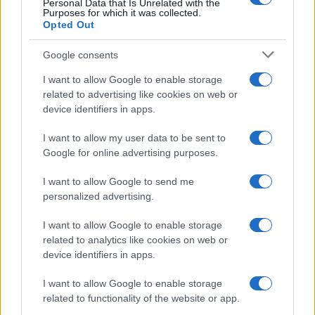
Personal Data that Is Unrelated with the
Purposes for which it was collected.
Opted Out
Syndication
Culture
Google consents
Salute
Globalist
I want to allow Google to enable storage
related to advertising like cookies on web or
Megachip
Globalscience
device identifiers in apps.
GiULia
Globalsport
I want to allow my user data to be sent to
Google for online advertising purposes.
Prima Pagina
I want to allow Google to send me
personalized advertising.
Giornale dello
Chi siamo
I want to allow Google to enable storage
Spettacolo
related to analytics like cookies on web or
Contributors
device identifiers in apps.
Wondernet
Facebook
I want to allow Google to enable storage
Giuliana Sgrena
related to functionality of the website or app.
Twitter