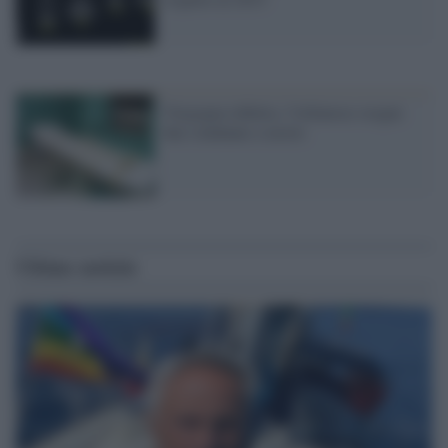
Vergogna infinita, l'Arkansas esegue
due condanne a morte
Ultime notizie