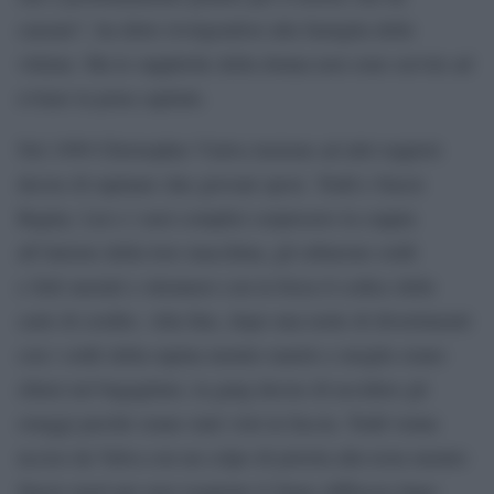
causato”, ha detto rivolgendosi alla famiglia delle
vittime. Ma le suppliche della donna non sono servite ad
evitare la pena capitale.
Nel 1999 Christopher Vialva insieme ad altri teppisti
decise di rapinare due giovani sposi. Todd e Stacie
Bagley. Lui e i suoi complici sorpresero la coppia
all’interno della loro macchina, gli rubarono soldi
e fedi nuziali e ottennero con la forza il codice delle
carte di credito. Alla fine, dopo una notte di divertimenti
con i soldi della rapina mentre marito e moglie erano
chiusi nel bagagliaio, la gang decise di uccidere gli
ostaggi perché erano stati visti in faccia. Todd venne
ucciso da Valva con un colpo di pistola alla testa mentre
Stacie morì per aver respirato il fumo diffusosi dopo