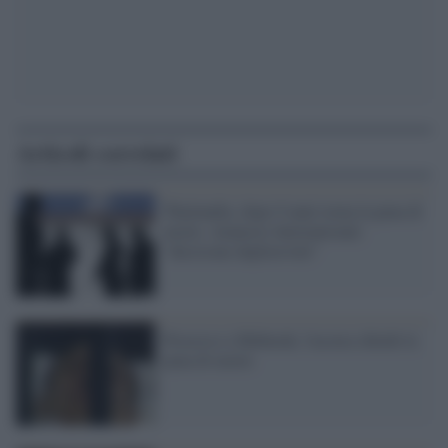
Articoli correlati
Thailandia, dopo 9 anni torna la pena di
morte. Amnesty International:
"decisione deplorevole"
Processo a Mubarak, l'accusa chiede la
pena di morte