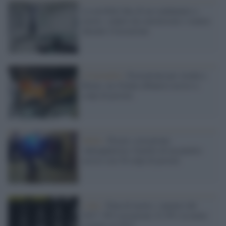
La terribile fine di un condannato a
morte: colpito da convulsioni e vomito
durante l'esecuzione
Criminalità /
Esecuzione per strada a
Roma: un 43enne albanese ucciso a
colpi di pistola
Mafia /
Pesaro, esecuzione
'ndranghetista: fratello di un pentito
ucciso con 30 colpi di pistola
I dati /
Pena di morte, i numeri del
2017: 993 esecuzioni. Il 39% in meno
rispetto al 2015