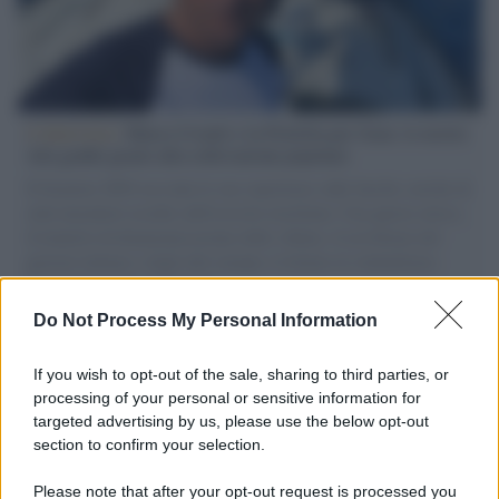
L'intervista /
Marco Croatti e la Flottilla per Gaza: le nostre
vele gonfie grazie alla sollevazione popolare
Il Senatore M5S racconta la sua esperienza sulle barche cariche di
aiuti umanitari assalite dall'esercito israeliano. Una guerra atroce,
il tentativo di disumanizzazione delle vittime, il servilismo del
governo italiano e degli altri europei, il ritorno al colonialismo.
L'importanza dei movimenti.
Do Not Process My Personal Information
L'attesa /
Un estate di calcio: tra Mondiali e Serie A
If you wish to opt-out of the sale, sharing to third parties, or
processing of your personal or sensitive information for
targeted advertising by us, please use the below opt-out
section to confirm your selection.
Imperialismo /
Petrolio e prepotenze di Trump: una società
legata a 'Donald' vuole perforare la Groenlandia senza
Please note that after your opt-out request is processed you