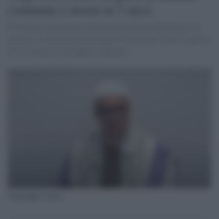
condanna a morte in 3 mesi
È la prima su un uomo afroamericano da quando Trump è al
governo. Si chiamava Christopher Vialva e nel 1999, 21 anni fa,
aveva commesso un duplice omicidio
Christopher Vialva