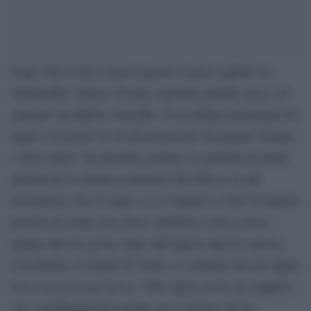
Negli Stati Uniti è stata eseguita la pena capitale su
Christopher Vialva, 40 anni, arrestato quando aveva 19
anni per un duplice omicidio. È la settima esecuzione da
luglio e la prima su un afroamericano da quando Trump
è stato eletto. Sta facendo scalpore la quantità di tempo
passata tra il crimine commesso da Valva e la sua
esecuzione, ben 21 anni, e ci si chiede se Valva in questo
periodo di tempo non fosse cambiato o non si fosse
pentito del suo gesto, dopo tutti questi anni in carcere.
Lisa Brown, la madre di Vialva, è convinta che suo figlio
fosse una persona nuova: “Mio figlio vuole che sappiate
che è profondamente pentito per il dolore che ha