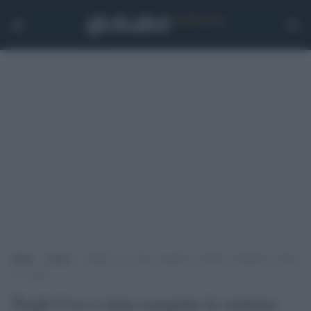
Home
>
Esteri
>
Negli Usa è stata eseguita la settima condanna a morte
in 3 mesi
Negli Usa è stata eseguita la settima