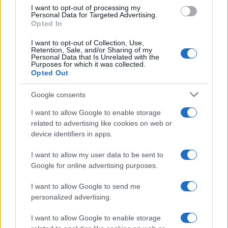
use your data for below specified purposes in below Google
I want to opt-out of processing my
consent section.
Personal Data for Targeted Advertising.
Opted In
I want to opt-out of Collection, Use,
Retention, Sale, and/or Sharing of my
Personal Data that Is Unrelated with the
Purposes for which it was collected.
Opted Out
Syndication
Culture
Google consents
Salute
Globalist
I want to allow Google to enable storage
related to advertising like cookies on web or
Megachip
Globalscience
device identifiers in apps.
GiULia
Globalsport
I want to allow my user data to be sent to
Google for online advertising purposes.
Prima Pagina
I want to allow Google to send me
personalized advertising.
Giornale dello
Chi siamo
I want to allow Google to enable storage
Spettacolo