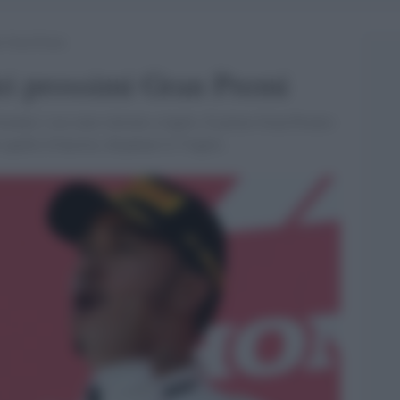
mi Gran Premi
dei prossimi Gran Premi
ormula 1 era stato rinviato a luglio. Il primo Gran Premio
quello d'Austria, disputato il 5 luglio.