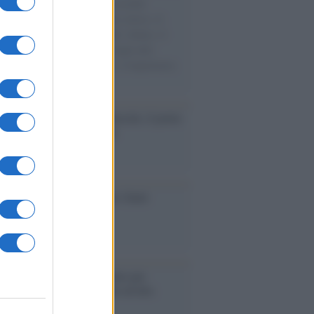
e cariche di aiuti umanitari assalite
sercito israeliano. Una guerra atroce, il
ivo di disumanizzazione delle vittime, il
ismo del governo italiano e degli altri
ei, il ritorno al colonialismo. L'importanza
ovimenti.
tto /
Addio a Francesco Guccini, il poeta
 canzone d’autore italiana
iversario /
90 anni di Yves Saint
nt, tra moda e scandali
é i centri di intrattenimento per
lie investono in attrazioni ad alta
logia