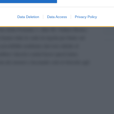
quote scommesse online delle principali
 parlando dell’unico pilota anglosassone in grado
Il co
Data Deletion
Data Access
Privacy Policy
zioni consecutive, nonché di colui che ha
ria della Formula 1, oltre 80. Valtteri Bottas,
nno tutte le carte in regola per finire sul
le possibilità sembrano davvero ridotte al
ilton vincerà a mani basse quest’anno,
a dei motori e lasciando solo le briciole agli
pp