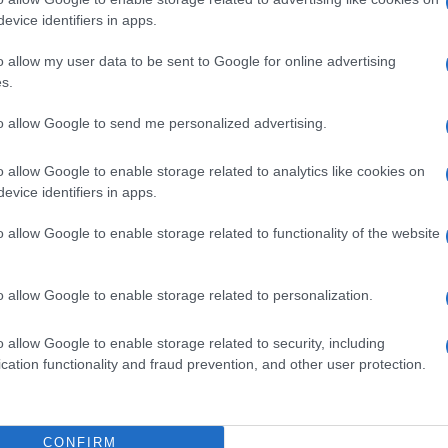
barch
te verranno aggiunti quelli in terra asiatica, a
evice identifiers in apps.
dall'e
tentat
mpionato Mondiale di Formula 1 2020 sarà
o allow my user data to be sent to Google for online advertising
servil
ia, con ampia copertura per ogni Gran Premio con
s.
europ
eciali nel pre e post-gara. Molte gare saranno
dei m
to allow Google to send me personalized advertising.
in chiaro.
Il lu
o allow Google to enable storage related to analytics like cookies on
della
iglia di partenza ci sono: Mercedes AMG
evice identifiers in apps.
Red Bull Racing-Honda, McLaren F1 Team-
o allow Google to enable storage related to functionality of the website
ia AlphaTauri Honda (ex Toro Rosso), Racing
L'ann
fa Romeo Racing-Ferrari, Haas F1 Team-
o allow Google to enable storage related to personalization.
Laure
es-AMG. Come noto, però, la Ferrari non sta
o allow Google to enable storage related to security, including
cation functionality and fraud prevention, and other user protection.
Perch
retagna Lewis Hamilton si è distinto per
famig
tecno
ura su 3 ruote. Non può che essere lui il favorito
CONFIRM