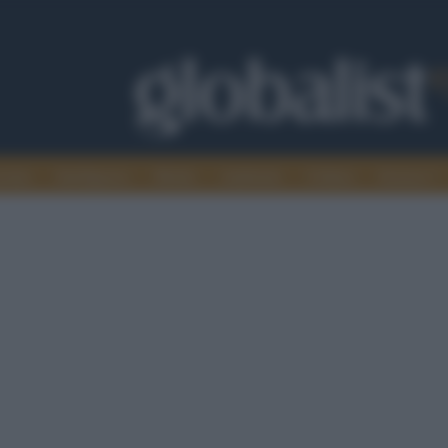
omia
Intelligence
Media
Ambiente
Cultura
Scienza