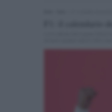
Home
>
Esteri
>
F1: il calendario dei prossi
F1: il calendario 
L'avvio ufficiale della stagione 2020 di F
del nuovo calendario della F1 2020 è stato 