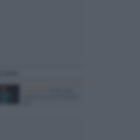
i anche
L'annuncio /
Vettel a fine
stagione lascerà la Formula
Uno