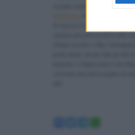
assoluto anche
nell’ambito delle 
piattaforme
. D’altro canto, stiamo
di vincere il campionato per 3 edi
ottenuto più pole position nella sto
Charles Leclerc e Max Verstappen ha
podio finale, ma per tutti gli altri 
lumicino. L’impressione è che Ham
scrivendo una nuova pagina di stori
altri.
Facebook
Twitter
Telegram
WhatsA