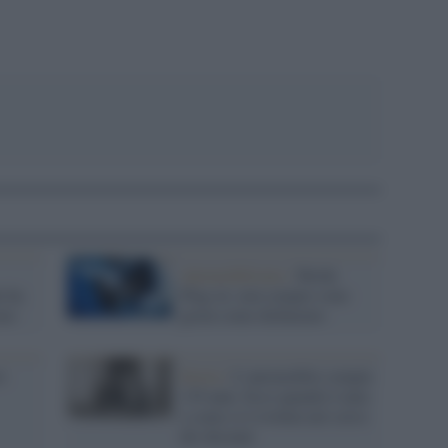
Automobilismo /
Ibride
e ha
Plug-in: non sempre sono
smo
green come dichiarato
i:
Storia /
L’automobile compie
139 anni. Ecco quando è nata
e come si è evoluta nel corso
dei decenni