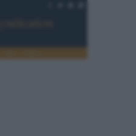
Sport
Tendenze