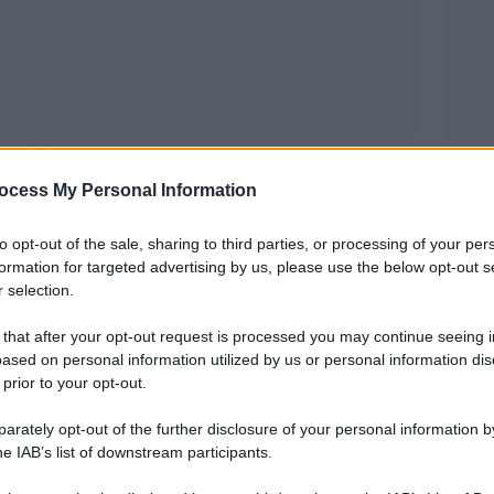
i F1. Dopo la tappa in Inghilterra in occasione
ocess My Personal Information
 quarto appuntamento di questa stagione, il
 2020 contemplerà un ulteriore appuntamento
to opt-out of the sale, sharing to third parties, or processing of your per
n seguito verrà effettuato un rapido trasferimento
formation for targeted advertising by us, please use the below opt-out s
 selection.
i sarà l’appuntamento sul circuito di Barcellona.
0 di Formula 1 era stato rinviato a luglio. Il
 that after your opt-out request is processed you may continue seeing i
ased on personal information utilized by us or personal information dis
ario della F1 2020 è stato quello d’Austria,
 prior to your opt-out.
rately opt-out of the further disclosure of your personal information by
he IAB’s list of downstream participants.
hase Carey, CEO della F1, si punterà a dei