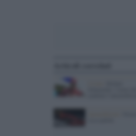
Articoli correlati
L'icona /
Michael
Schumacher: l’uomo ch
cambiato l’automobili
Automobilismo /
Ferrar
rosso pallido