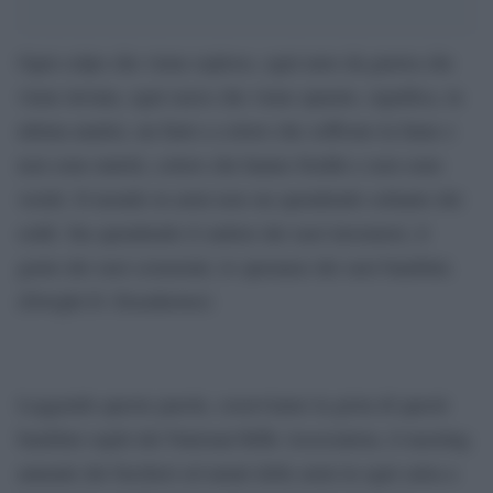
Ogni colpo che viene esploso, ogni nave da guerra che
viene inviata, ogni razzo che viene sparato, significa, in
ultima analisi, un furto a coloro che soffrono la fame e
non sono nutriti, coloro che hanno freddo e non sono
vestiti. Il mondo in armi non sta spendendo soltanto dei
soldi. Sta spendendo il sudore dei suoi lavoratori, il
genio dei suoi scienziati, le speranze dei suoi bambini.
(Dwight D. Eisenhower)
Leggendo queste parole, osserviamo la gioia di questi
bambini ospiti del
National Rifle Association, il meeting
annuale dei fucilieri ed amati delle armi in ogni salsa a