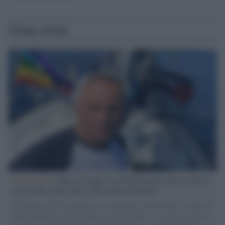
Ultime notizie
L'intervista /
Marco Croatti e la Flottilla per Gaza: le nostre
vele gonfie grazie alla sollevazione popolare
Il Senatore M5S racconta la sua esperienza sulle barche cariche di
aiuti umanitari assalite dall'esercito israeliano. Una guerra atroce,