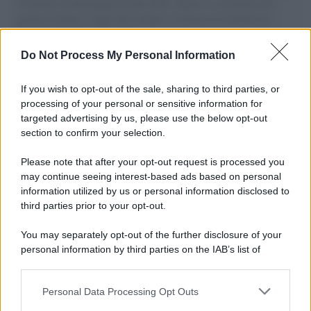
il tentativo di disumanizzazione delle vittime, il servilismo del
governo italiano e degli altri europei, il ritorno al colonialismo.
L'importanza dei movimenti.
Do Not Process My Personal Information
Musica /
Al maestro Francesco Guccini
If you wish to opt-out of the sale, sharing to third parties, or
processing of your personal or sensitive information for
targeted advertising by us, please use the below opt-out
section to confirm your selection.
Il ricordo /
Quando Guccini raccontava le "Cronache
epafaniche": l'intervista all'artista che si definiva un
Please note that after your opt-out request is processed you
'narratore'
may continue seeing interest-based ads based on personal
information utilized by us or personal information disclosed to
third parties prior to your opt-out.
Lo studio /
Disinformazione russa e destra: anche la
You may separately opt-out of the further disclosure of your
macchina propagandistica di Putin dietro la crisi di Ceuta
personal information by third parties on the IAB’s list of
downstream participants.
Personal Data Processing Opt Outs
This information may also be disclosed by us to third parties
Tendenze /
Sale il numero degli acquisti online in Europa e
on the IAB’s List of Downstream Participants that may further