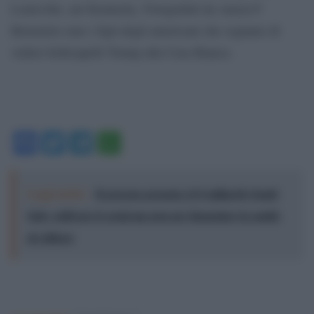
Louisville, nel Kentucky. Fotografati da Aaron P
Bernstein sono i figli degli americani che sognano di
vedere bellicapelli Trump alla Casa Bianca.
Facebook
Twitter
Telegram
WhatsApp
Leggi anche:
Il governo prenota 14,9 miliardi i fondi
Safe: soldi per le armi ma non per finanziare la sanità
al collasso