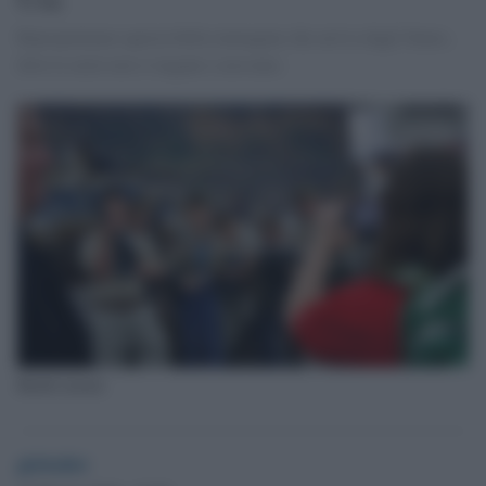
Riproponiamo questa bella immagine che arriva dagli States,
dove le armi non si negano a nessuno.
Bimbi armati
globalist