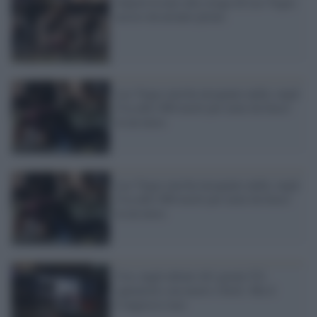
Sopravvissuto alla strage di Las Vegas:
ucciso da un'auto pirata
Las Vegas non ha insegnato nulla: negli
Usa altri 800 morti per armi da fuoco
in un mese
Las Vegas non ha insegnato nulla: negli
Usa altri 800 morti per armi da fuoco
in un mese
Usa: negli ultimi 441 giorni 521
sparatorie con morti e feriti. Ma il
Congresso tace