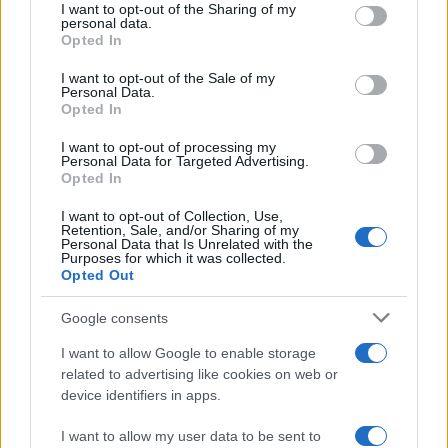
I want to opt-out of the Sharing of my
aumentano le vendite di articoli second hand
disclose it to other third parties.
personal data.
Opted In
Please note that this website/app uses one or more Google
services and may gather and store information including but
I want to opt-out of the Sale of my
Personal Data.
not limited to your visit or usage behaviour. You may click to
Opted In
grant or deny consent to Google and its third-party tags to
use your data for below specified purposes in below Google
I want to opt-out of processing my
consent section.
Personal Data for Targeted Advertising.
Opted In
I want to opt-out of Collection, Use,
Retention, Sale, and/or Sharing of my
Personal Data that Is Unrelated with the
Purposes for which it was collected.
Opted Out
Syndication
Culture
Google consents
Salute
Globalist
I want to allow Google to enable storage
related to advertising like cookies on web or
Megachip
Globalscience
device identifiers in apps.
GiULia
Globalsport
I want to allow my user data to be sent to