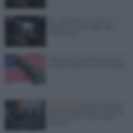
Usa: negli ultimi 441 giorni 521
sparatorie con morti e feriti. Ma il
Congresso tace
Armi per tutti: negli Stati Uniti potrà
comprarle anche chi ha disturbi mentali
Cisgiordania /
L’esercito israeliano si
ritira dal campo profughi di Qalandiya
dopo tre giorni di violenze contro i
palestinesi