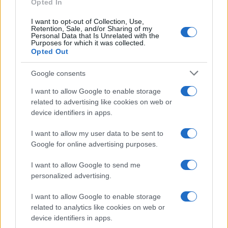
Opted In
I want to opt-out of Collection, Use,
Retention, Sale, and/or Sharing of my
Personal Data that Is Unrelated with the
Purposes for which it was collected.
Opted Out
Syndication
Culture
Google consents
Salute
Globalist
I want to allow Google to enable storage
related to advertising like cookies on web or
Megachip
Globalscience
device identifiers in apps.
GiULia
Globalsport
I want to allow my user data to be sent to
Google for online advertising purposes.
Prima Pagina
I want to allow Google to send me
personalized advertising.
Giornale dello
Chi siamo
I want to allow Google to enable storage
Spettacolo
related to analytics like cookies on web or
Contributors
device identifiers in apps.
Wondernet