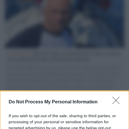
L'intervista /
Marco Croatti e la Flottilla per Gaza: le nostre
vele gonfie grazie alla sollevazione popolare
Il Senatore M5S racconta la sua esperienza sulle barche cariche di
aiuti umanitari assalite dall'esercito israeliano. Una guerra atroce,
il tentativo di disumanizzazione delle vittime, il servilismo del
governo italiano e degli altri europei, il ritorno al colonialismo.
L'importanza dei movimenti.
Do Not Process My Personal Information
Palestina /
Gaza, le bombe israeliane continuano a uccidere:
nuovi morti e feriti nella Striscia
If you wish to opt-out of the sale, sharing to third parties, or
processing of your personal or sensitive information for
targeted advertising by us, please use the below opt-out