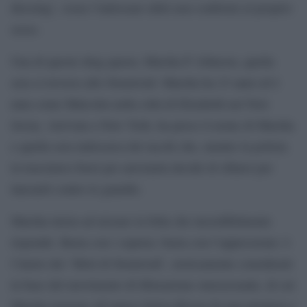
dressing’, ossia l’indossare abiti non conformi al proprio
sesso.
Una di queste drag queen, Marsha P. Johnson, quella
sera si trovava allo Stonewall. Marsha ha 23 anni ed è
nata come Malcolm nella città di Elizabeth nel New
Jersey. Arrivata a New York, ha preso il nome di Marsha
e quella sera indossava dei tacchi che, mentre la polizia
la trascinava fuori per arrestarla decide di sfilarsi per
lanciarli contro le guardie.
Marsha inizia ad aizzare la folla che incredibilmente
risponde. Basta con i soprusi, basta con l’oppressione: è
l’inizio dei ‘Moti di Stonewall’, storicamente considerati
la base del movimento di liberazione omosessuale, di cui
Marsha insieme all’amica Sylvia Rivera fu una pioniera e