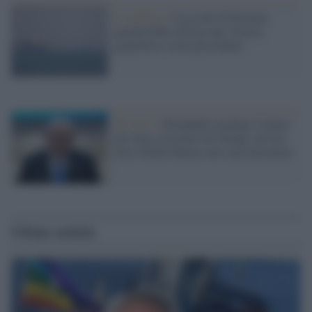
Il conflitto /
L'accordo di Hormuz
garantirebbe all'Iran una vittoria
geopolitica senza precedenti
Tel Aviv /
Netanyahu respinge il piano
per Gaza sostenuto da Trump: nessun
ritiro finché Hamas non sarà disarmato
Ultime notizie