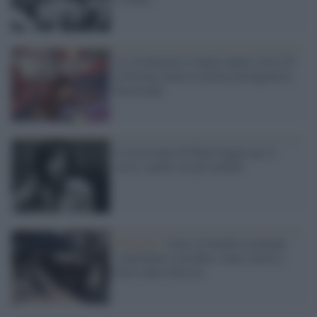
Le rivoluzioni si fanno anche con la Tv:
la Disney lancia il primo protagonista
bisessuale
L'ossessione di Mick Jagger per il
sesso, anche con gli uomini
Palestina /
Gaza, le bombe israeliane
continuano a uccidere: nuovi morti e
feriti nella Striscia