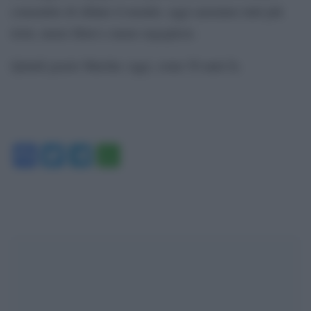
consentito di sfidare il mondo, oggi saremmo tutti più
tristi, meno liberi e meno orgogliosi.
Quindi grazie Marsha: oggi, come 50 anni fa.
Facebook
Twitter
Telegram
WhatsApp