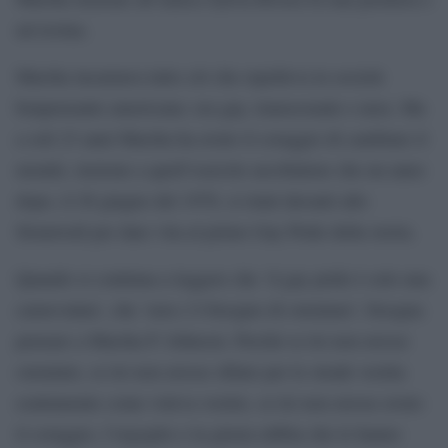
un’eroina.
Marsha incarnava tutto ciò che repelleva la società
benpensante americana: era gay, transessuale e nera. Ma
a soli 23 anni Marsha ha avuto il coraggio di cambiare il
mondo, insieme a quell’esercito arcobaleno che un anno
dopo, il 28 giugno del 1970, si riunì davanti allo
Stonewall per dare vita al primo Gay Pride della storia.
Quando si continua a leggere che ‘il gay pride è solo una
carnevalata’, che ‘non c’è bisogno di ostentare’, bisogna
pensare a Marsha P. Johnson. Perché se lei non avesse
ostentato, se lei non avesse sfilato per le strade vestita
esattamente come voleva vestire, se lei non avesse avuto
il coraggio, l’orgoglio e la giusta rabbia che le hanno