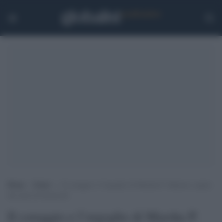
Home
>
Esteri
>
Il coraggio e l’orgoglio di Marsha P. Johnson, regina
dei moti di Stonewall
Il coraggio e l’orgoglio di Marsha P.