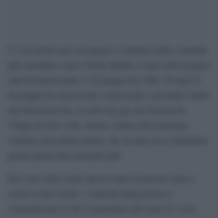
C’è un motivo per cui giugno è celebrato dalla comunità
lgbt mondiale come il Pride Month, il mese dell’orgoglio
omo-bi-transessuale: il 28 giugno del 1969, 49 anni fa,
un gruppo di omosessuali, transessuali e prostitute riuniti
alla Stonewall Inn, un noto bar gay del Greenwich
Village di New York, furono vittime dell’ennesima
violenta retata della polizia, che da anni aveva dichiarato
guerra aperta alla comunità lgbt.
Nel corso delle retate spesso erano le persone trans a
essere le più vessate: i controlli della polizia si
concentravano su chi si macchiava del reato di ‘cross-