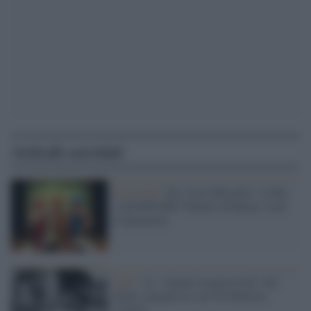
Articoli correlati
Intervista /
Da "Ciao Maschio" su Rai
1 all'OFF/OFF Theatre di Roma: sono
le Karma B.
Lgbt /
Le ‘volgari trasgressioni’ del
Pride, spiegate ai vari Di Battista
d’Italia