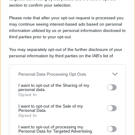
section to confirm your selection.
Il conflitto /
L'accordo di Hormuz garantirebbe all'Iran una
vittoria geopolitica senza precedenti
Please note that after your opt-out request is processed you
may continue seeing interest-based ads based on personal
information utilized by us or personal information disclosed to
third parties prior to your opt-out.
Cultura /
Nel cuore delle Marche un viaggio itinerante tra
You may separately opt-out of the further disclosure of your
design, arte, musica e antichi mestieri
personal information by third parties on the IAB’s list of
downstream participants.
Personal Data Processing Opt Outs
This information may also be disclosed by us to third parties
Poker online gratis: come iniziare, conoscere il gioco e fare
on the IAB’s List of Downstream Participants that may further
I want to opt-out of the Sharing of my
pratica
disclose it to other third parties.
personal data.
Opted In
Please note that this website/app uses one or more Google
services and may gather and store information including but
I want to opt-out of the Sale of my
Personal Data.
not limited to your visit or usage behaviour. You may click to
Opted In
grant or deny consent to Google and its third-party tags to
use your data for below specified purposes in below Google
I want to opt-out of processing my
consent section.
Personal Data for Targeted Advertising.