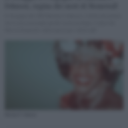
Johnson, regina dei moti di Stonewall
Il 28 giugno del 1969 Marsha P. Johnson si ribella alla polizia
che la stava arrestando perché vestita da donna. L'inizio dei
Moti di Stonewall e della marcia per i diritti lgbt
Marsha P. Johnson