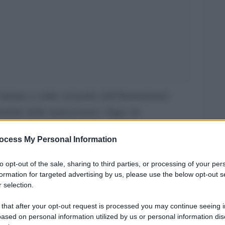
italiano a salire sul podio dell’International
ndiale delle neuroscienze. Oggi, da
stare contemporaneamente cinque borse di studio
ocess My Personal Information
 tre borse ufficiali dell’Università di Cambridge,
ratissimo a cui partecipano ogni anno circa
to opt-out of the sale, sharing to third parties, or processing of your per
ltissimo livello. Il ‘primatista’ è Giulio
formation for targeted advertising by us, please use the below opt-out s
 selection.
uoso studente dell’Università di Pisa a un
e è appena stato nominato fra i 24 studenti
 that after your opt-out request is processed you may continue seeing i
ased on personal information utilized by us or personal information dis
orificenza dell’Università di Cambridge, il Vice-