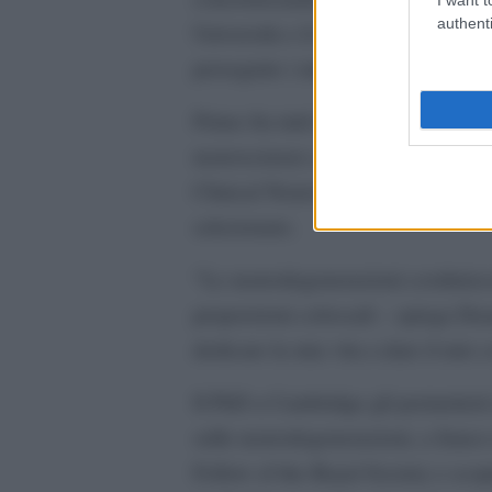
authenti
Università e il mio Paese, per ave
perseguire i miei sogni”.
Primo fra tutti la possibilità di co
neuroscienze e, più nello specifico
Clinical Neurosciences all’Univers
selezionato.
“Le neurodegenerazioni costituisco
proporzioni colossali – spiega Dea
dedicare la mia vita a dare il mio 
Il PhD a Cambridge gli permetterà 
sulle neurodegenerazioni, a fianco
Fellow of the Royal Society e scopri