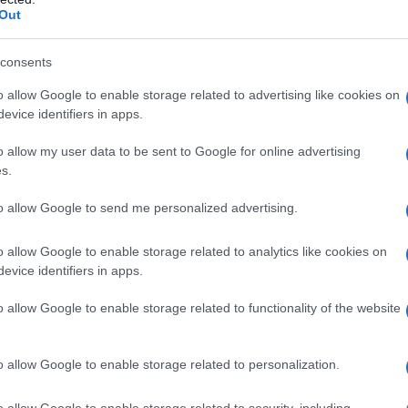
Il Se
Out
barch
uto valorizzarlo e farlo crescere, consegnandoci
dall'e
rtamente un contributo significativo allo
tentat
consents
servil
momento delicato come quello che stiamo
o allow Google to enable storage related to advertising like cookies on
europ
il futuro dell’Italia è in mano a ragazzi come
evice identifiers in apps.
dei m
o allow my user data to be sent to Google for online advertising
Tel 
s.
o che un cervello in fuga. In tutti questi anni, è
signi
to allow Google to send me personalized advertising.
el tessuto accademico e sociale italiano,
tti non solo di ricerca, ma anche di volontariato
o allow Google to enable storage related to analytics like cookies on
evice identifiers in apps.
Vang
n intende fermarsi in questa sua missione.
come 
o allow Google to enable storage related to functionality of the website
pre stato viscerale – racconta Giulio Deangeli –
cademico straordinariamente stimolante nel
o allow Google to enable storage related to personalization.
i i miei progetti più ambiziosi si stanno
La sc
dell’
 sentimento di riconoscenza verso la mia
o allow Google to enable storage related to security, including