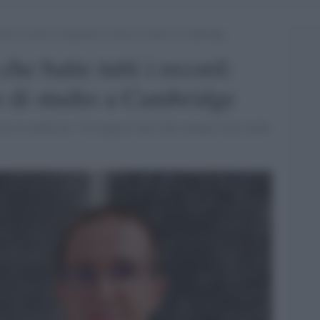
 tutti i record: conquistate 5 borse di studio a Cambridge
che batte tutti i record:
e di studio a Cambridge
urea in medicina. "Un ragazzo fuori dal comune sotto molti