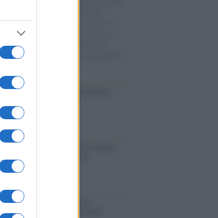
natore M5S racconta la sua esperienza sulle
e cariche di aiuti umanitari assalite
sercito israeliano. Una guerra atroce, il
ivo di disumanizzazione delle vittime, il
ismo del governo italiano e degli altri
ei, il ritorno al colonialismo. L'importanza
ovimenti.
Aviv /
La “vittoria totale” di Israele
fica una guerra senza fine
elo /
La vita si intreccia con le paure
il giorno succede alla notte
operta /
Oplontis, le vittime
eruzione del Vesuvio furono più