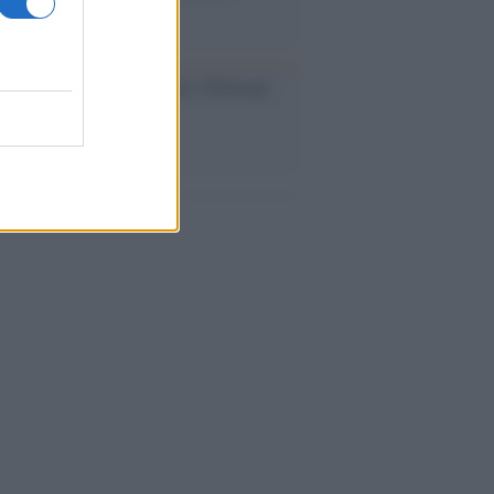
rose del previsto
dagliere /
Europei di nuoto: Pellecani
 una super Italia