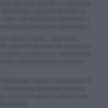
entifica della Premio Nobel Rita Levi-Montalcini.
r Michel Goedert, insignito del Brain Prize nel
, Fellow of the Royal Society, probabilmente il
teina tau (la proteina centrale dell’Alzheimer).
essore scientifico immenso – spiega ancora
bile caratura dei due docenti che mi seguiranno,
ltra-avanzate a cui avrò accesso, come la CryoEm,
la Clem, nelle quali Cambridge è la punta di
2.000 domande l’anno per i corsi post-laurea. Il
s Award/Cambridge International Scholarship
i e di ricerca ai migliori 250 candidati in tutta
la nazionalità.