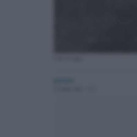
Giulio Deangeli
globalist
25 Giugno 2020 - 13.13