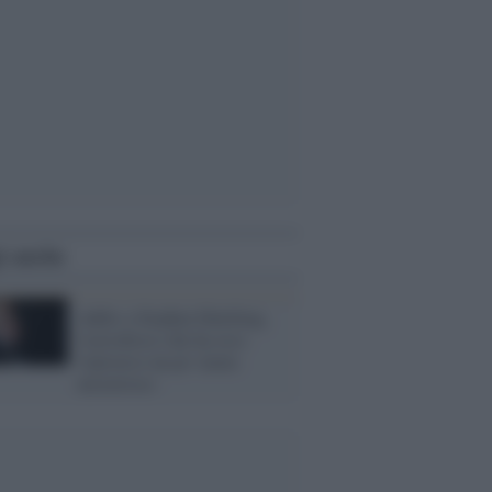
i anche
Addio a Stephen Hawking,
l'astrofisico che ha reso
l'universo un po' meno
misterioso