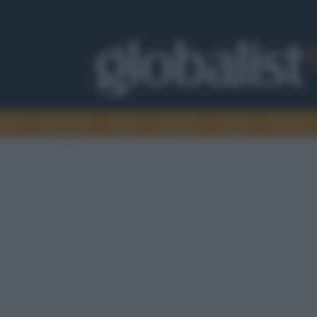
omia
Intelligence
Media
Ambiente
Cultura
Scienza