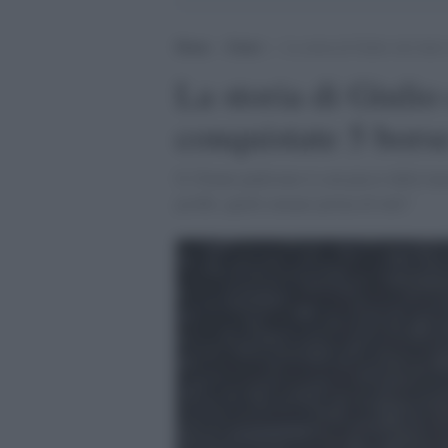
Home
>
Esteri
>
La storia di Giulio che batte
La storia di Giulio 
conquistate 5 bors
Il 25enne padovano è a un passo dalla la
profili, quello umano prima di tutti"