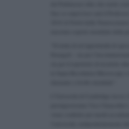
del Parkinson) oltre che erede sci
Suo co-supervisor sarà il Professo
2018 (il Nobel delle Neuroscienze)
massimo esperto mondiale della pro
“Si tratta di un’opportunità di sp
Deangeli – sia per l’incommensura
sia per il repertorio di tecniche u
la Super-Resolution Microscopy e 
diamante a livello mondiale”.
L’Università di Cambridge riceve 2
prestigiosissimo Vice Chancellor’
viene conferito per meriti accademic
l’università, indipendentemente dal