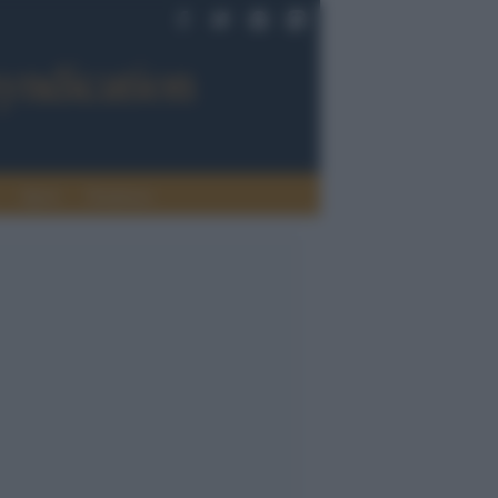
Sport
Tendenze