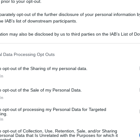
 prior to your opt-out.
rately opt-out of the further disclosure of your personal information by
he IAB’s list of downstream participants.
re, Deangeli è risultato vincitore dell’Mrc Dtp
dicine e della Darwin College Studentship
tion may also be disclosed by us to third parties on the IAB’s List of 
 that may further disclose it to other third parties.
Ulti
si aggiungono la Hevolus Innovation Scholarship,
 that this website/app uses one or more Google services and may gath
rtner italiana di Microsoft e fortemente
l Data Processing Opt Outs
including but not limited to your visit or usage behaviour. You may click 
 la Ermenegildo Zegna Founder’s Scholarship: la
 to Google and its third-party tags to use your data for below specifi
o opt-out of the Sharing of my personal data.
ogle consent section.
stiene le massime eccellenze italiane che
In
il nostro Paese, per apportare un contributo alla
o opt-out of the Sale of my Personal Data.
In
i dal comune sotto molti profili, quello umano
to opt-out of processing my Personal Data for Targeted
ing.
L'int
ettore dell’Università di Pisa, Paolo Mancarella –
In
Gaza:
nto prezioso unito a un’innata capacità di
solle
o opt-out of Collection, Use, Retention, Sale, and/or Sharing
ersonal Data that Is Unrelated with the Purposes for which it
di emergere a livello internazionale. Sono fiero
lected.