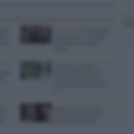
Musi
Mado
ferma
Coronavirus /
La Lombardia
ata
vuole la stretta: "Chiudere
iorni
tutto perché il contagio
cresce"
Guerra tra scienziati, 7
erché
medici affermano che "Il
ito,
virus è ancora pericoloso.
Potremmo tornare alla Fase
1"
ta è
Migranti, Salvini attacca
oso
ancora il Papa: lancia un
an
messaggio pericoloso