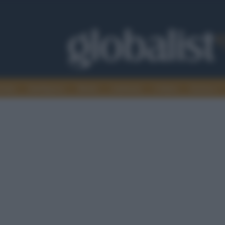
omia
Intelligence
Media
Ambiente
Cultura
Scienza