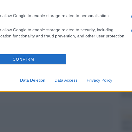
barch
ascorreva del tempo a casa dei nonni nel Queens,
dall'e
quattro fratelli. Racconta “un incubo di traumi,
tentat
o allow Google to enable storage related to personalization.
servil
a combinazione di abbandono e abuso”, ha
europ
o allow Google to enable storage related to security, including
dei m
cation functionality and fraud prevention, and other user protection.
Mondi
e le 
CONFIRM
pp
Data Deletion
Data Access
Privacy Policy
L'al
postu
di cr
L'in
nuovo
Sant