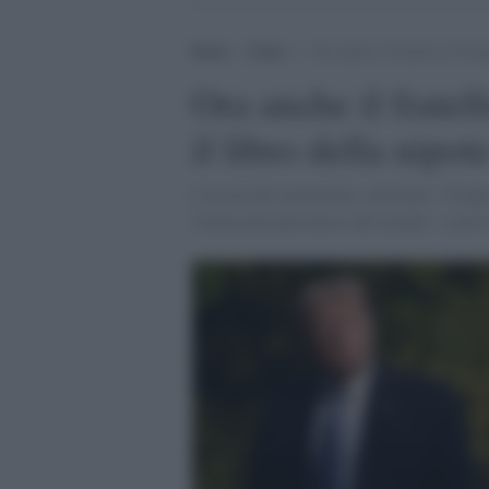
Home
>
Esteri
>
Ora anche il fratello di Trum
Ora anche il frate
il libro della nipo
L'uscita del memoriale, intitolato "Trop
l'uomo più pericoloso del mondo", è previ