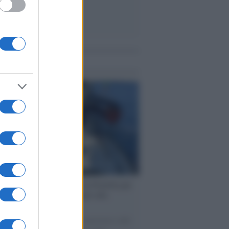
me notizie
ervista /
Marco Croatti e la Flottilla per
 le nostre vele gonfie grazie alla
vazione popolare
natore M5S racconta la sua esperienza sulle