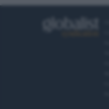
Ch
Co
Fa
Tw
Go
Ma
Co
Pr