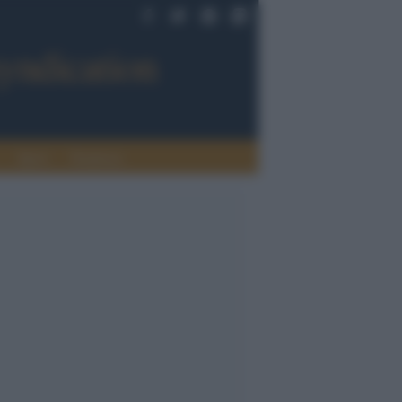
Sport
Tendenze