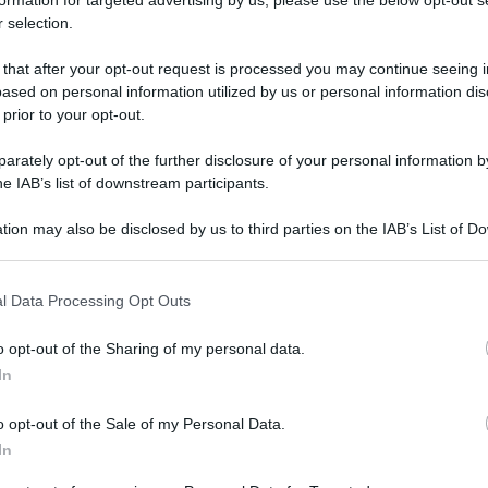
formation for targeted advertising by us, please use the below opt-out s
 selection.
 that after your opt-out request is processed you may continue seeing i
ased on personal information utilized by us or personal information dis
 prior to your opt-out.
rately opt-out of the further disclosure of your personal information by
he IAB’s list of downstream participants.
ericano, Donald Trump, ha richiesto un ordine
tion may also be disclosed by us to third parties on the IAB’s List of 
azione del libro potenzialmente esplosivo scritto
 that may further disclose it to other third parties.
porta il New York Times.
 that this website/app uses one or more Google services and may gath
l Data Processing Opt Outs
including but not limited to your visit or usage behaviour. You may click 
moir “Troppo e mai abbastanza: come la mia
 to Google and its third-party tags to use your data for below specifi
o opt-out of the Sharing of my personal data.
coloso del mondo”, il 28 luglio, secondo quanto
ogle consent section.
In
on & Schuster. Robert S. Trump, il fratello
o opt-out of the Sale of my Personal Data.
 un tribunale nel distretto di New York del
In
one, sostenendo che Mary Trump stia violando