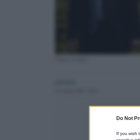
Trump e la nipote
globalist
24 Giugno 2020 - 09.04
Do Not Pr
If you wish 