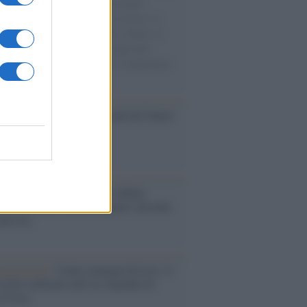
e cariche di aiuti umanitari assalite
sercito israeliano. Una guerra atroce, il
ivo di disumanizzazione delle vittime, il
ismo del governo italiano e degli altri
ei, il ritorno al colonialismo. L'importanza
ovimenti.
ale 2030: espansione, stadi del futuro
sfide FIFA
bum /
"Timeless", il nuovo album
mo di Prince racconta quattro decenni
eatività
augurazione /
Cuneo inaugura Esseci: il
 polo culturale nell’ex ospedale di
a Croce