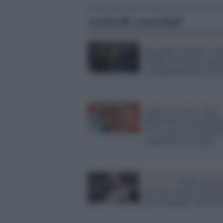
Articoli correlati
Un giudice federale con
l'ordine di Trump: blocc
l'immigrazione per 60 g
Lopalco avverte: "Non
abbassiamo la guardia p
il virus non si è indebol
rispettiamo le regole"
Il punto /
L'Italia razzis
un Paese troppo pericol
per le famiglie, non l'Ir