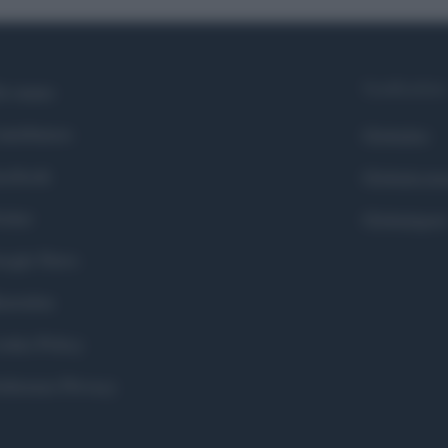
Syndication
i siamo
ntributors
Globalist
cebook
Globalscie
itter
Globalsport
ogle News
stodon
okie Policy
eferenze Privacy