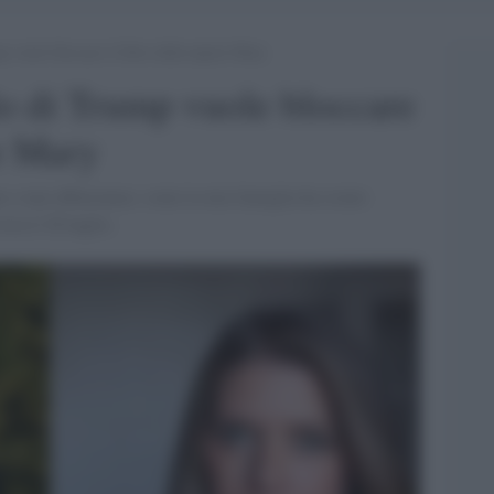
p vuole bloccare il libro della nipote Mary
llo di Trump vuole bloccare
te Mary
po e mai abbastanza: come la mia famiglia ha creato
sta il 28 luglio.