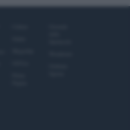
Culture
Giornale
dello
Salute
Spettacolo
Megachip
nce
Wondernet
GiULia
Giuliana
Sgrena
Prima
Pagina