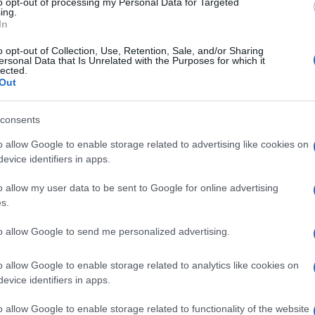
to opt-out of processing my Personal Data for Targeted
ativo a un accordo sulla proprietà di Fred
ing.
In
o opt-out of Collection, Use, Retention, Sale, and/or Sharing
ersonal Data that Is Unrelated with the Purposes for which it
alismo e distorcere la nostra relazione familiare
lected.
Ulti
Out
uo interesse finanziario è sia una farsa che
tri amati genitori”, ha sostenuto Robert S.
consents
l giornale. “Io e il resto della mia intera
o allow Google to enable storage related to advertising like cookies on
mio meraviglioso fratello, il presidente, e
evice identifiers in apps.
ano davvero una vergogna”, ha aggiunto.
o allow my user data to be sent to Google for online advertising
s.
026
to allow Google to send me personalized advertising.
L'int
Gaza:
o allow Google to enable storage related to analytics like cookies on
r “fa luce sulla storia oscura” della famiglia
solle
evice identifiers in apps.
ine descrive in dettaglio eventi a cui Mary Trump
Il Se
o allow Google to enable storage related to functionality of the website