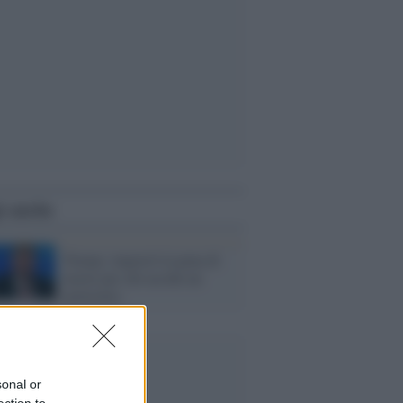
i anche
Trump: imporrò la pena di
morte per chi uccide un
poliziotto
sonal or