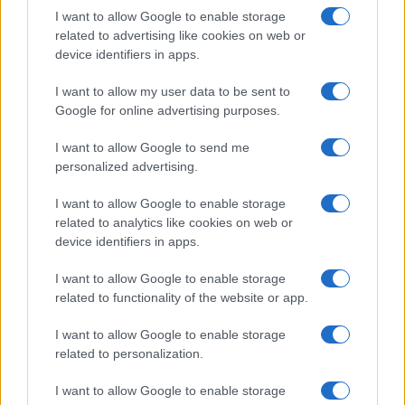
Salute
Globalist
I want to allow Google to enable storage
related to advertising like cookies on web or
Megachip
Globalscience
device identifiers in apps.
GiULia
Globalsport
I want to allow my user data to be sent to
Google for online advertising purposes.
Prima Pagina
I want to allow Google to send me
personalized advertising.
Giornale dello
Chi siamo
I want to allow Google to enable storage
Spettacolo
related to analytics like cookies on web or
Contributors
device identifiers in apps.
Wondernet
Facebook
I want to allow Google to enable storage
Giuliana Sgrena
related to functionality of the website or app.
Twitter
I want to allow Google to enable storage
Google News
related to personalization.
Mastodon
I want to allow Google to enable storage