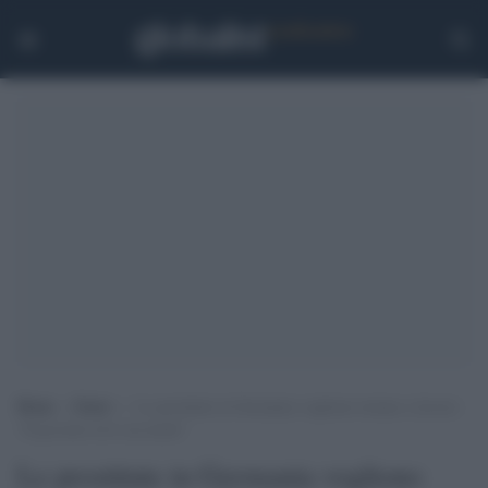
Home
>
Esteri
>
Le prostitute in Germania vogliono tornare a lavoro:
“Il governo trovi un modo”
Le prostitute in Germania vogliono