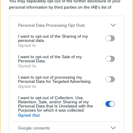
You may separately opt-out of the further disclosure of your
furono più numerose del previsto
personal information by third parties on the IAB’s list of
downstream participants.
Personal Data Processing Opt Outs
This information may also be disclosed by us to third parties
Il medagliere /
Europei di nuoto: Pellecani guida una super
on the IAB’s List of Downstream Participants that may further
I want to opt-out of the Sharing of my
Italia
disclose it to other third parties.
personal data.
Opted In
Please note that this website/app uses one or more Google
services and may gather and store information including but
I want to opt-out of the Sale of my
Personal Data.
not limited to your visit or usage behaviour. You may click to
Opted In
grant or deny consent to Google and its third-party tags to
use your data for below specified purposes in below Google
I want to opt-out of processing my
consent section.
Personal Data for Targeted Advertising.
Opted In
I want to opt-out of Collection, Use,
Retention, Sale, and/or Sharing of my
Personal Data that Is Unrelated with the
Purposes for which it was collected.
Opted Out
Syndication
Culture
Google consents