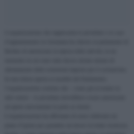
L’organizzazione che rappresenta le prostitute e le case
d’appuntamento in Germania ha chiesto al parlamento di
Berlino di autorizzare la ripresa delle attività, in un
momento in cui sono state decise alcune misure di
allentamento delle restrizioni imposte per il coronavirus.
In una lettera aperta ai membri del Parlamento,
l’organizzazione sostiene che – come già avvenuto in
altri settori – le prostitute dovrebbero essere autorizzate
ad aprire nuovamente le porte ai clienti.
L’organizzazione ha affermato di avere elaborato un
piano d’igiene per garantire un lavoro in totale sicurezza.