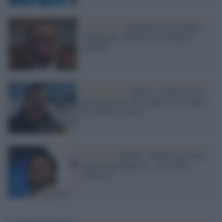
Coronavirus /
Bonomi è preoccupato:
"Riapriamo, l'Italia deve tornare a
lavorare"
Il commento /
Salvini, l’Italia non è il
paese più bello del mondo. E la colpa è
dei politici come te.
Assurdità /
Salvini: "Finita la pacchia
di questi perdigiorno". È un'auto-
minaccia?