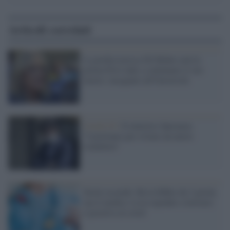
Articoli correlati
La professoressa Jill Biden sarà la
prima First lady a continuare il suo
lavoro: insegnare all'Università
Covid-19 /
Il ministro Speranza:
"Lavoriamo per evitare un nuovo
lockdown"
Storie assurde. Ha la febbre da 3 giorni,
ma il medico va in ospedale a lavorare:
è positivo al covid