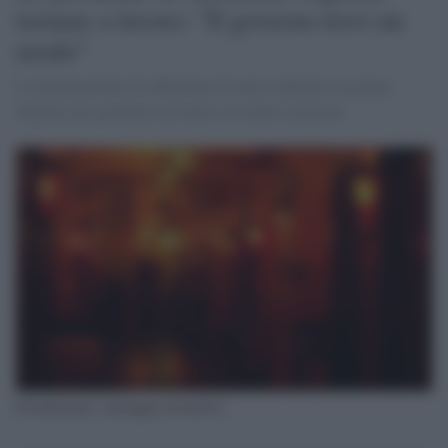
tornare a lavoro: "Il governo trovi un
modo"
L'organizzazione ha affermato di avere elaborato un piano
d'igiene per garantire un lavoro in totale sicurezza.
Prostituzione- immagine d'archivio