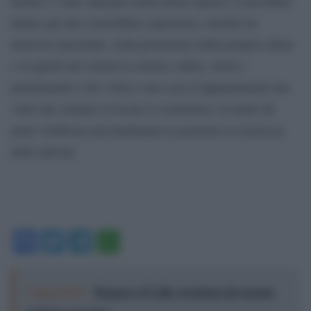
Inoltre, è stato spiegato nella lettera aperta, le prostitute
hanno già una consolidata esperienza, nonché un
interesse personale, nella protezione della propria salute
e in quella dei clienti.La lettera, infine, invita i
parlamentari a far visita a una casa d’appuntamenti una
volta che saranno revocate le restrizioni, in modo da
poter verificare personalmente la gestione in sicurezza
delle attività.
Facebook
Twitter
Telegram
WhatsApp
Leggi anche:
Roggero, il Colle e la firma che nessun