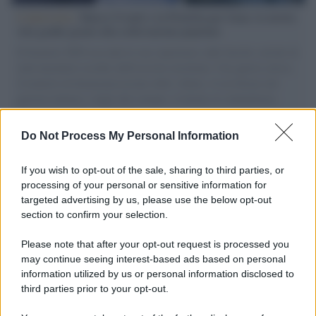
L'intervista /
Marco Croatti e la Flottilla per Gaza: le nostre
vele gonfie grazie alla sollevazione popolare
Il Senatore M5S racconta la sua esperienza sulle barche cariche di
aiuti umanitari assalite dall'esercito israeliano. Una guerra atroce,
il tentativo di disumanizzazione delle vittime, il servilismo del
governo italiano e degli altri europei, il ritorno al colonialismo.
L'importanza dei movimenti.
Do Not Process My Personal Information
Tel Aviv /
La “vittoria totale” di Israele significa una guerra
senza fine
If you wish to opt-out of the sale, sharing to third parties, or
processing of your personal or sensitive information for
targeted advertising by us, please use the below opt-out
section to confirm your selection.
Vangelo /
La vita si intreccia con le paure come il giorno
succede alla notte
Please note that after your opt-out request is processed you
may continue seeing interest-based ads based on personal
information utilized by us or personal information disclosed to
third parties prior to your opt-out.
La scoperta /
Oplontis, le vittime dell’eruzione del Vesuvio