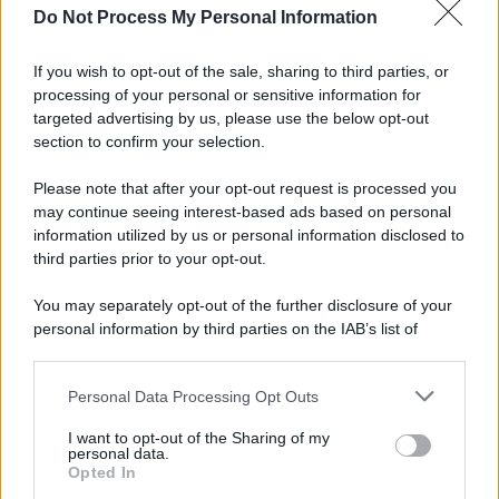
Do Not Process My Personal Information
L'evento /
La Sila diventa un palcoscenico naturale: nasce “A
Farla Amare Comincia Tu – Opera Sila”
If you wish to opt-out of the sale, sharing to third parties, or
processing of your personal or sensitive information for
targeted advertising by us, please use the below opt-out
section to confirm your selection.
Il ricordo /
Le radici di Francesco Guccini
Please note that after your opt-out request is processed you
may continue seeing interest-based ads based on personal
information utilized by us or personal information disclosed to
third parties prior to your opt-out.
L'anniversario /
90 anni di Yves Saint Laurent, tra moda e
You may separately opt-out of the further disclosure of your
scandali
personal information by third parties on the IAB’s list of
downstream participants.
Personal Data Processing Opt Outs
This information may also be disclosed by us to third parties
Il ricordo /
Il nostro incontro con Francesco Guccini
on the IAB’s List of Downstream Participants that may further
I want to opt-out of the Sharing of my
disclose it to other third parties.
personal data.
Opted In
Please note that this website/app uses one or more Google