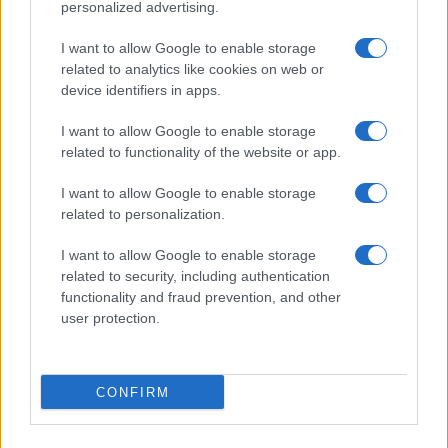
personalized advertising.
Giornale dello
Chi siamo
I want to allow Google to enable storage
Spettacolo
related to analytics like cookies on web or
Contributors
device identifiers in apps.
Wondernet
Facebook
I want to allow Google to enable storage
Giuliana Sgrena
related to functionality of the website or app.
Twitter
I want to allow Google to enable storage
Google News
related to personalization.
Mastodon
I want to allow Google to enable storage
related to security, including authentication
Cookie Policy
functionality and fraud prevention, and other
user protection.
Preferenze Privacy
CONFIRM
©2021 Globalist.it • All right reserved.