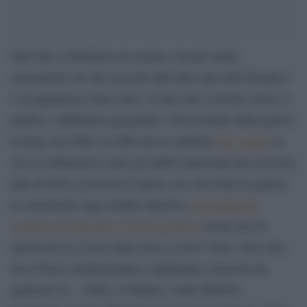
Sarà che ci distanzia un oceano, ma per molti
statunitensi ciò che succede dall’altro lato dell’Atlantico
è un gigantesco buco nero. E non solo a livello storico o
politico, addirittura geografico. Già ai tempi della guerra
in Iraq, nel 2006, la CBS aveva condotto
uno studio
in
cui si evidenziava come gli adulti americani non avessero
idea di dove si trovasse il paese con cui erano in guerra.
La situazione oggi sembra ripetersi:
un sondaggio
condotto da Morning Consult-Politico
rivela che tre
americani su 4 non sanno dove si trovi l’Iran. Non solo,
ma il Paese mediorientale è addirittura collocato da
qualcuno in… Italia, in Puglia o nelle Marche.