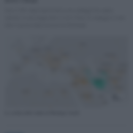
Solo il 28% degli intervistati in un sondaggio ha saputo
indicare su una mappa dove si trovi l'Iran. Il sondaggio è stato
fatto il giorno dopo la morte di Soleimani
La cartina dello studio di Morning Consult