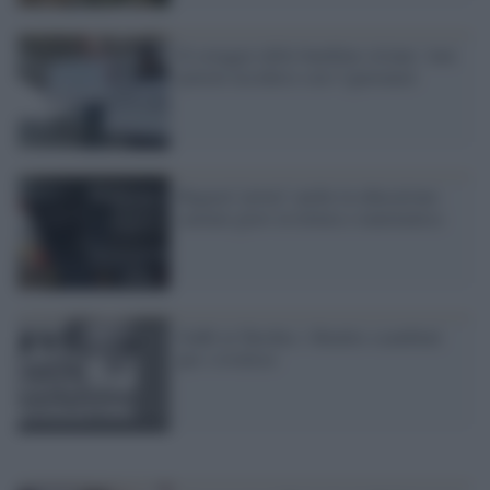
Il coraggio delle bambine siriane: 'non
potrete ucciderci con l’ignoranza'
Ragazzi 'poveri' anche in educazione:
carenze gravi in lettura e matematica
Gaffe in Turchia: i Beatles scambiati
per i rivoltosi