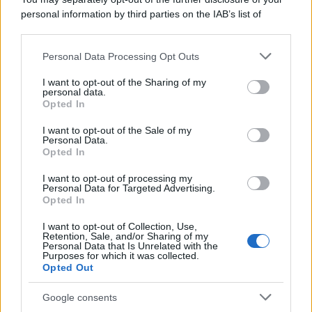
personal information by third parties on the IAB’s list of
downstream participants.
Personal Data Processing Opt Outs
This information may also be disclosed by us to third parties
Musica /
Love Sensation, il primo duetto di Madonna e Kylie
on the IAB’s List of Downstream Participants that may further
I want to opt-out of the Sharing of my
Minogue
disclose it to other third parties.
personal data.
Opted In
Please note that this website/app uses one or more Google
services and may gather and store information including but
I want to opt-out of the Sale of my
Personal Data.
not limited to your visit or usage behaviour. You may click to
Opted In
grant or deny consent to Google and its third-party tags to
use your data for below specified purposes in below Google
I want to opt-out of processing my
consent section.
Personal Data for Targeted Advertising.
Opted In
I want to opt-out of Collection, Use,
Retention, Sale, and/or Sharing of my
Personal Data that Is Unrelated with the
Purposes for which it was collected.
Opted Out
Syndication
Culture
Google consents