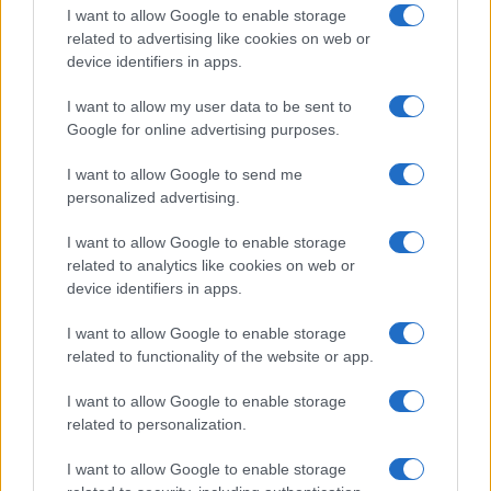
Salute
Globalist
I want to allow Google to enable storage
related to advertising like cookies on web or
Megachip
Globalscience
device identifiers in apps.
GiULia
Globalsport
I want to allow my user data to be sent to
Google for online advertising purposes.
Prima Pagina
I want to allow Google to send me
personalized advertising.
Giornale dello
Chi siamo
I want to allow Google to enable storage
Spettacolo
related to analytics like cookies on web or
Contributors
device identifiers in apps.
Wondernet
Facebook
I want to allow Google to enable storage
Giuliana Sgrena
related to functionality of the website or app.
Twitter
I want to allow Google to enable storage
Google News
related to personalization.
Mastodon
I want to allow Google to enable storage