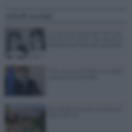
Articoli correlati
"Il virus lo ha causato Bill Gates con i
feti morti nei vaccini”: uno spaccato di
imbecillità nell’Italia post-quarantena
Virus, non vairus. È latino non inglese:
qualcuno avverta Di Maio
Ecco perché gli italiani sono diventati
nemici dell’arte