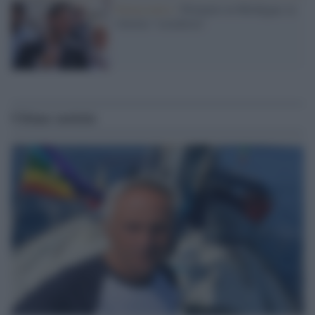
Democratici /
Primarie in Michigan, la
vittoria "socialista"
Ultime notizie