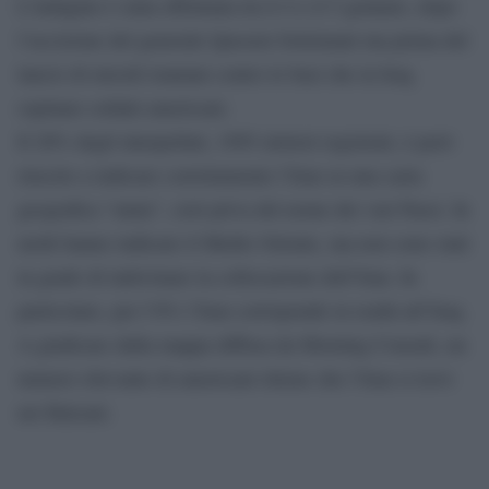
L’indagine è stata effettuata tra il 4 e il 5 gennaio, dopo
l’uccisione del generale Qassem Soleimani ma prima del
lancio di missili iraniani contro le basi che in Iraq
ospitano soldati americani.
Il 28% degli interpellati, 1995 elettori registrati, è però
riuscito a indicare correttamente l’Iran su una carta
geografica “muta”, cioè priva del nome dei vari Paesi. In
molti hanno indicato il Medio Oriente, ma non sono stati
in grado di indovinare la collocazione dell’Iran. In
particolare, per l’8% l’Iran corrisponde in realtà all’Iraq.
A giudicare dalla mappa diffusa da Morning Consult, un
numero rilevante di americani ritiene che l’Iran si trovi
nei Balcani.