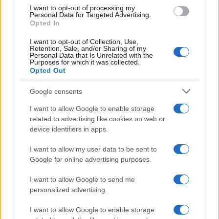
use your data for below specified purposes in below Google
I want to opt-out of processing my
consent section.
Personal Data for Targeted Advertising.
Opted In
I want to opt-out of Collection, Use,
Retention, Sale, and/or Sharing of my
Personal Data that Is Unrelated with the
Purposes for which it was collected.
Opted Out
Syndication
Culture
Google consents
Salute
Globalist
I want to allow Google to enable storage
related to advertising like cookies on web or
Megachip
Globalscience
device identifiers in apps.
GiULia
Globalsport
I want to allow my user data to be sent to
Google for online advertising purposes.
Prima Pagina
I want to allow Google to send me
personalized advertising.
Giornale dello
Chi siamo
I want to allow Google to enable storage
Spettacolo