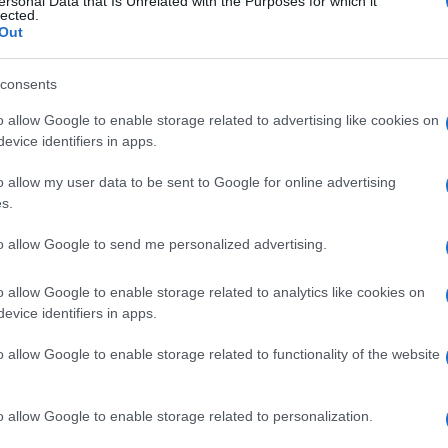
ersonal Data that Is Unrelated with the Purposes for which it
lected.
 un nuovo accordo (ipotesi improbabile, dato il
Out
erendum. E anche questa opzione non appare
consents
, sia per motivi economici, oltre che seri sospetti
o allow Google to enable storage related to advertising like cookies on
le, l’unica via sembra rivedere l’accordo che è
Ulti
evice identifiers in apps.
volta di fila.
o allow my user data to be sent to Google for online advertising
i la May aveva dato un cenno di speranza quando
s.
elle rassicurazioni vincolanti sul backstop, ossia
to allow Google to send me personalized advertising.
uità del confine irlandese, cosa che preoccupava
o l’ira degli euroscettici, che l’hanno definita
o allow Google to enable storage related to analytics like cookies on
evice identifiers in apps.
 perché, come ha spiegato l’attorney general
a possibilità che Belfast rimanga legata
o allow Google to enable storage related to functionality of the website
L'int
 fatto dal Regno Unito sono molto consistenti.
Gaza:
efinitivamente gli sforzi della May e hanno
o allow Google to enable storage related to personalization.
solle
rlina, che in tarda mattinata aveva già perso