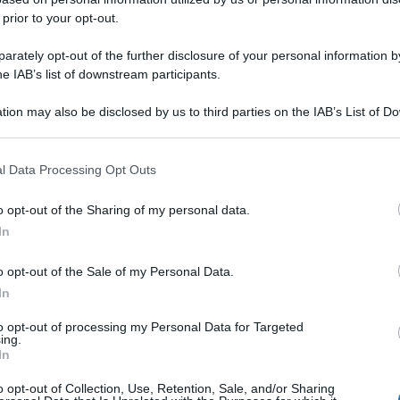
 prior to your opt-out.
rately opt-out of the further disclosure of your personal information by
he IAB’s list of downstream participants.
tion may also be disclosed by us to third parties on the IAB’s List of 
 that may further disclose it to other third parties.
 that this website/app uses one or more Google services and may gath
l Data Processing Opt Outs
including but not limited to your visit or usage behaviour. You may click 
di Theresa May subito dopo la sonora sconfitta
 to Google and its third-party tags to use your data for below specifi
o opt-out of the Sharing of my personal data.
ogle consent section.
opo, la premier britannica ha ribadito che
In
 No Deal: accettare di uscire dall’Ue senza
o opt-out of the Sale of my Personal Data.
goziare. E qui interverrebbe Jeremy Corbyn, che
In
lezioni politiche, ha affermato che riproporrà
to opt-out of processing my Personal Data for Targeted
domani la May si vedrà costretta a proporre alla
ing.
In
exit, che è prevista il 29 marzo.
o opt-out of Collection, Use, Retention, Sale, and/or Sharing
lo in caso si verifichino tre condizioni: una