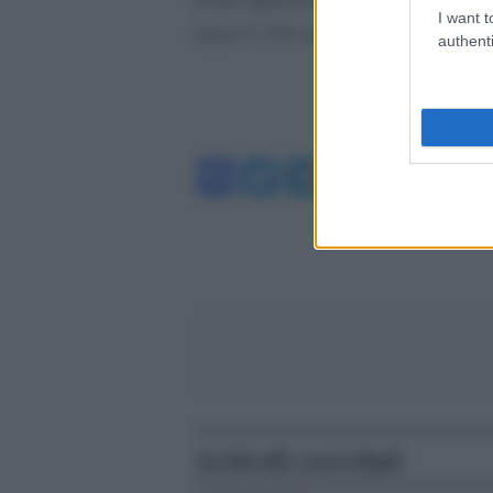
I want t
circa l’1,5% rispetto al dollaro, l’1
authenti
Facebook
Twitter
Telegram
WhatsA
Articoli correlati