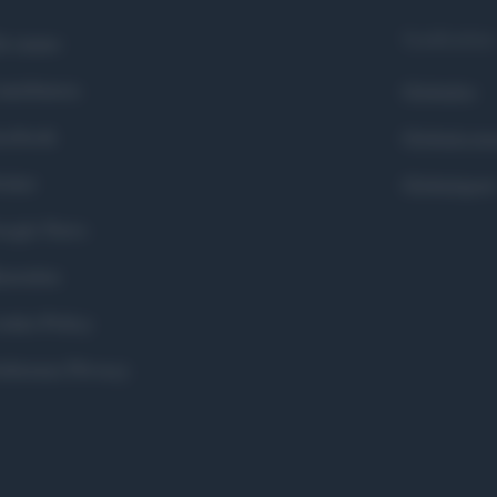
Syndication
i siamo
ntributors
Globalist
cebook
Globalscie
itter
Globalsport
ogle News
stodon
okie Policy
eferenze Privacy