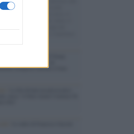
natore M5S racconta la sua esperienza sulle
e cariche di aiuti umanitari assalite
sercito israeliano. Una guerra atroce, il
ivo di disumanizzazione delle vittime, il
ismo del governo italiano e degli altri
ei, il ritorno al colonialismo. L'importanza
ovimenti.
tina /
Il Board of Peace di Trump
na il primo contratto per un
mentale avamposto militare a Gaza
nto /
La Sila diventa un palcoscenico
rale: nasce “A Farla Amare Comincia Tu
ra Sila”
cordo /
Le radici di Francesco Guccini