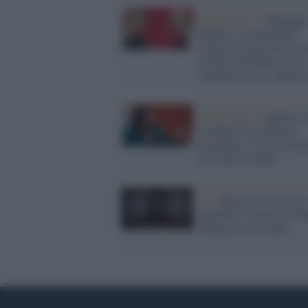
Regno Unito /
Sondaggi
politici: la metà degli
elettori ritiene che l'ex 
Corbyn dovrebbe essere
riammesso tra i laburist
Democratici /
Schlein, l
'fronda' Pd si affida al
Guardian: "Con lei cor
il rischio Corbyn"
Uk /
Razzista, sessista 
omofobo: le parole d’od
Johnson in un video