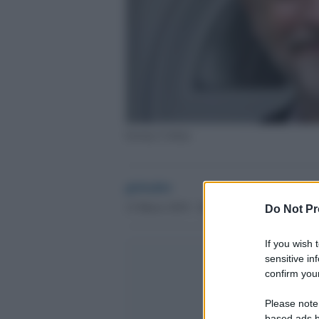
Jeremy Corbyn
globalist
12 Marzo 2019 - 20.34
Do Not Pr
If you wish 
sensitive in
confirm your
Please note
based ads b