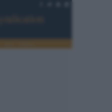
Sport
Tendenze