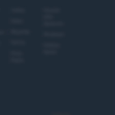
Culture
Giornale
dello
Salute
Spettacolo
Megachip
nce
Wondernet
GiULia
Giuliana
Sgrena
Prima
Pagina
Syndication