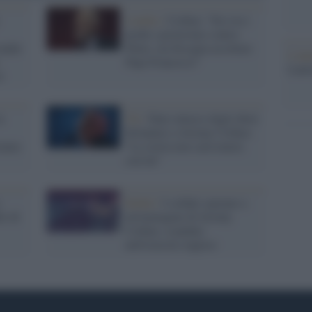
Londra /
Corbyn: "Ero tra i
pochi a protestare contro
leader
Putin, ora bisogna ascoltare
L'ann
Papa Francesco"
Laure
i
a
Uk /
Duro attacco degli ebrei
britannici a Jeremy Corbyn:
riamo
"La storia non sarà tenera
con lui"
e
Kabul /
I soldati sparano a
io di
un'immagine di Jeremy
Corbyn, scandalo
nell'esercito inglese