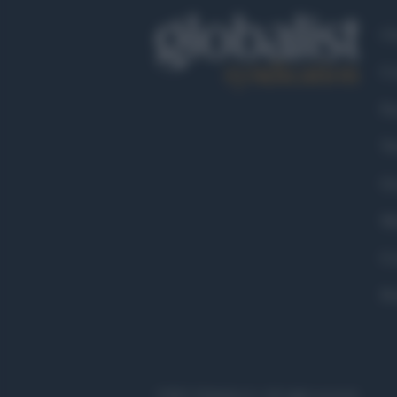
Ch
Co
Fa
Tw
Go
Ma
Co
Pr
©2021 Globalist.it • All right reserved.