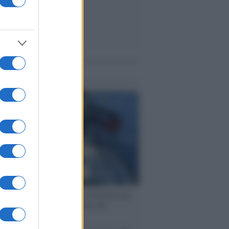
me notizie
ervista /
Marco Croatti e la Flottilla per
 le nostre vele gonfie grazie alla
vazione popolare