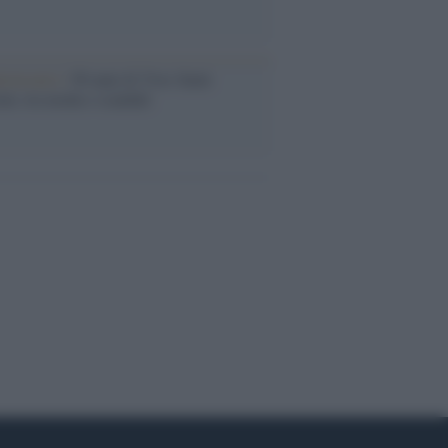
iversario /
90 anni di Yves Saint
nt, tra moda e scandali