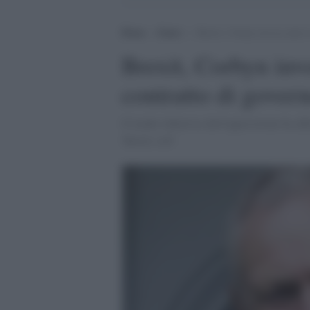
Home
>
Esteri
>
Brexit, Corbyn invoca nuove 
Brexit, Corbyn invo
contratto di gover
Il leader laburista dell'opposizione ha a
'Brexit soft'