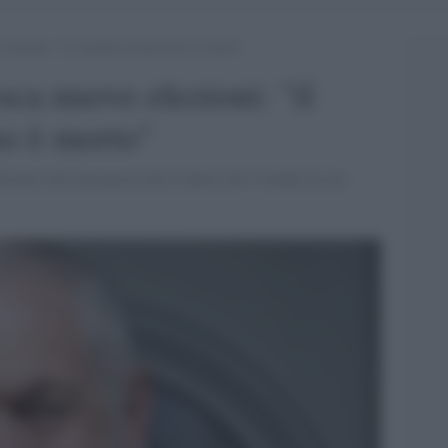
elezioni: “il contratto di governo è morto”
ca nuove elezioni: "il
no è morto"
ffermato che riproporrà alla Camera dei Comuni la sua