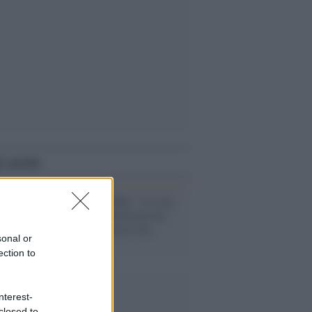
i anche
Uk /
Theresa May: "sì a un
rinvio della Brexit per un
accordo condiviso con
sonal or
Corbyn"
ection to
nterest-
closed to