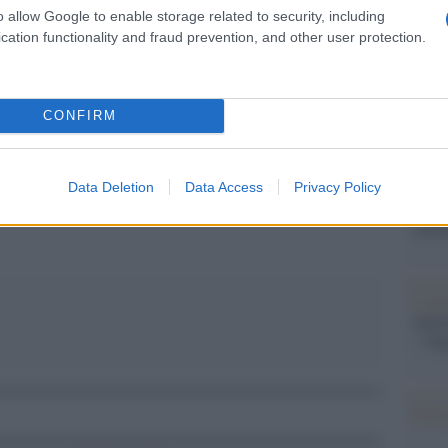
Il Se
o allow Google to enable storage related to security, including
barch
,3% rispetto all’euro.
cation functionality and fraud prevention, and other user protection.
dall'e
tentat
servil
europ
CONFIRM
dei m
pp
Pales
Data Deletion
Data Access
Privacy Policy
asseg
rudi
L'eve
natu
– Ope
Il ri