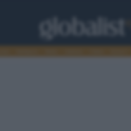
omia
Intelligence
Media
Ambiente
Cultura
Scienza