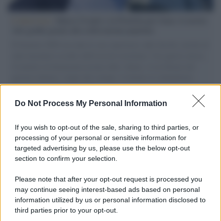
L'intervista /
Marco Croatti e la Flottilla per Gaza: le nostre
vele gonfie grazie alla sollevazione popolare
Il Senatore M5S racconta la sua esperienza sulle barche cariche di
aiuti umanitari assalite dall'esercito israeliano. Una guerra atroce,
il tentativo di disumanizzazione delle vittime, il servilismo del
governo italiano e degli altri europei, il ritorno al colonialismo.
L'importanza dei movimenti.
Do Not Process My Personal Information
Vangelo /
La vita si intreccia con le paure come il giorno
succede alla notte
If you wish to opt-out of the sale, sharing to third parties, or
processing of your personal or sensitive information for
targeted advertising by us, please use the below opt-out
section to confirm your selection.
La scoperta /
Oplontis, le vittime dell’eruzione del Vesuvio
furono più numerose del previsto
Please note that after your opt-out request is processed you
may continue seeing interest-based ads based on personal
information utilized by us or personal information disclosed to
third parties prior to your opt-out.