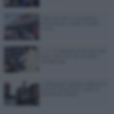
Negli Stati Uniti c'è un problema:
afroamericani e ispanici disertano i
vaccini
Covid /
La disparità sociale negli Stati
Uniti: solo il 5,4% dei vaccinati è
afroamericano
A Minneapolis esplode la rabbia per la
morte di George Floyd: scontri tra
manifestanti e polizia