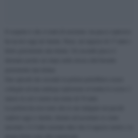
Il sospetto è che si tratti di razzismo: un pacco esplosivo
ha ucciso oggi ad Austin, Texas, un ragazzo di 17 anni e
ferito gravemente una donna. Un secondo pacco è
detonato poche ore dopo nella stessa città ferendo
gravemente una donna.
Due episodi che secondo la polizia potrebbero essere
collegati ad una analoga esplosione avvenuta lo scorso 2
marzo in cui è morto un uomo di 39 anni.
La polizia ha reso noto che le sue indagini sui pacchi
esplosi oggi a Austin, mirano ad accertare se come
movente c’è l’odio razziale dato che il ragazzo morto e la
donna ferita sono afro-americani.