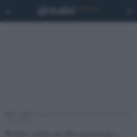
Home
>
Esteri
>
Bombe contro gli afro-americani a Austin: il movente
è l’odio razziale
Bombe contro gli afro-americani a