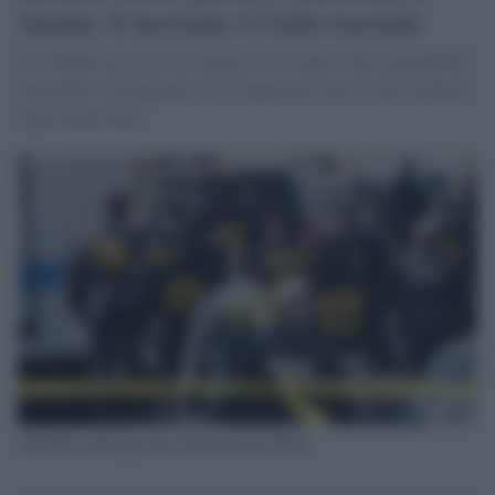
Austin: il movente è l'odio razziale
Un ordigno ha ucciso un ragazzo di 17 anni e ferito gravemente
una donna: somiglianze con le esplosioni che si sono verificate
negli ultimi dieci
Attentati contro gli afro-americani nel Texas