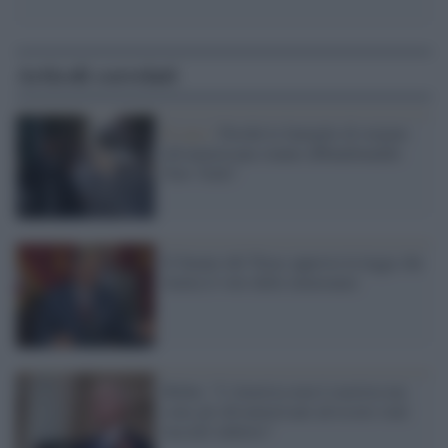
Articoli correlati
Il caso /
Perché le famiglie di origine
afroamericana stanno abbandonando
New York?
Il Senato del Texas approva la legge che
limita il voto delle minoranze
Biden: "L'America non è razzista ma
sono gli afroamericani ad essere stati
lasciati indietro"