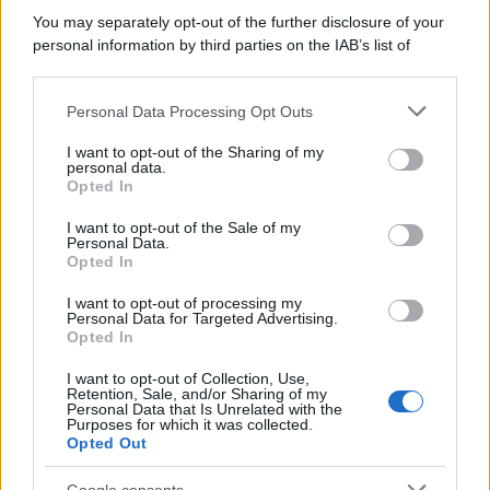
Il medagliere /
Europei di nuoto: Pellecani guida una super
You may separately opt-out of the further disclosure of your
Italia
personal information by third parties on the IAB’s list of
downstream participants.
Personal Data Processing Opt Outs
This information may also be disclosed by us to third parties
Il centenario /
A L'Aquila arriva la mostra "TITO, 100 anni
on the IAB’s List of Downstream Participants that may further
I want to opt-out of the Sharing of my
attraverso la forma"
disclose it to other third parties.
personal data.
Opted In
Please note that this website/app uses one or more Google
services and may gather and store information including but
I want to opt-out of the Sale of my
Personal Data.
not limited to your visit or usage behaviour. You may click to
Opted In
grant or deny consent to Google and its third-party tags to
use your data for below specified purposes in below Google
I want to opt-out of processing my
consent section.
Personal Data for Targeted Advertising.
Opted In
I want to opt-out of Collection, Use,
Retention, Sale, and/or Sharing of my
Personal Data that Is Unrelated with the
Purposes for which it was collected.
Opted Out
Syndication
Culture
Google consents