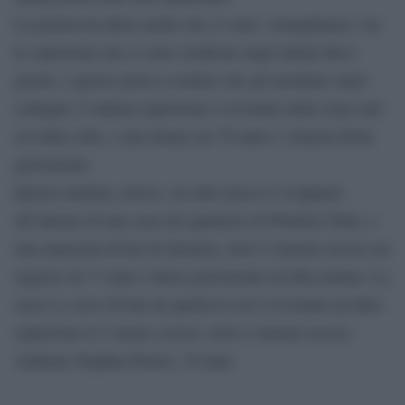
La polizia ha detto anche che ci sono «somiglianze» tra
le esplosioni che si sono verificate negli ultimi dieci
giorni, e questo porta a credere che gli incidenti siano
collegati. L’ultima esplosione è avvenuta nella zona sud-
est della città, e una donna sui 70 anni e’ rimasta ferita
gravemente.
Questa mattina, invece, un altro pacco è scoppiato
all’interno di una casa nel quartiere di Windsor Park, a
una manciata di km di distanza, dove è rimasto ucciso un
ragazzo di 17 anni e ferita gravemente un’altra donna. La
casa è a circa 20 km da quella in cui è avvenuta un’altra
esplosione il 2 marzo scorso, dove è rimasto ucciso
Anthony Stephan House, 39 anni.