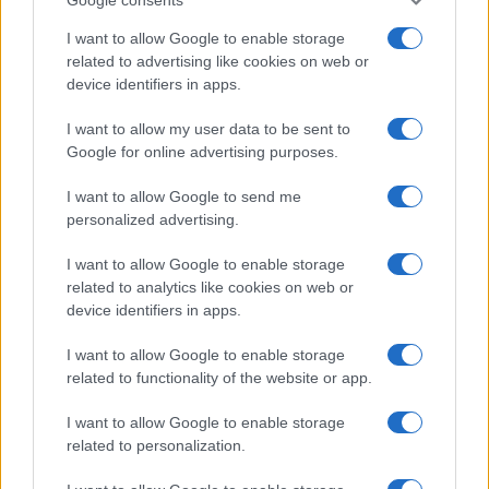
Salute
Globalist
I want to allow Google to enable storage
related to advertising like cookies on web or
Megachip
Globalscience
device identifiers in apps.
GiULia
Globalsport
I want to allow my user data to be sent to
Google for online advertising purposes.
Prima Pagina
I want to allow Google to send me
personalized advertising.
Giornale dello
Chi siamo
I want to allow Google to enable storage
Spettacolo
related to analytics like cookies on web or
Contributors
device identifiers in apps.
Wondernet
Facebook
I want to allow Google to enable storage
Giuliana Sgrena
related to functionality of the website or app.
Twitter
I want to allow Google to enable storage
Google News
related to personalization.
Mastodon