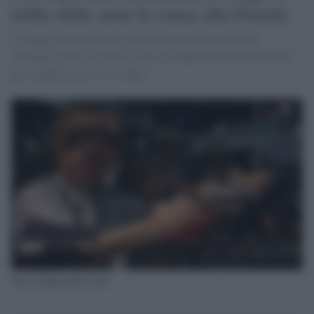
lobby delle armi fa causa alla Florida
La legge promulgata dal governatore della Florida che
introduce misure restrittive tra cui l'aumento dell'età minima
per l'acquisto da 18 a 21 anni
Nra la lobby delle armi