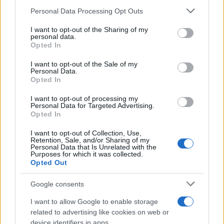
Personal Data Processing Opt Outs
This information may also be disclosed by us to third parties
Il medagliere /
Europei di nuoto: Pellecani guida una super
on the IAB’s List of Downstream Participants that may further
I want to opt-out of the Sharing of my
Italia
disclose it to other third parties.
personal data.
Opted In
Please note that this website/app uses one or more Google
services and may gather and store information including but
I want to opt-out of the Sale of my
Personal Data.
not limited to your visit or usage behaviour. You may click to
Opted In
grant or deny consent to Google and its third-party tags to
use your data for below specified purposes in below Google
I want to opt-out of processing my
consent section.
Personal Data for Targeted Advertising.
Opted In
I want to opt-out of Collection, Use,
Retention, Sale, and/or Sharing of my
Personal Data that Is Unrelated with the
Purposes for which it was collected.
Opted Out
Syndication
Culture
Google consents
Salute
Globalist
I want to allow Google to enable storage
related to advertising like cookies on web or
Megachip
Globalscience
device identifiers in apps.