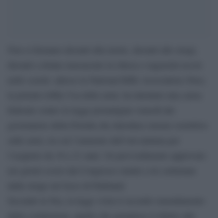
Non si fermano davanti alla morte, davanti alle stragi,
davanti a donne massacrate in chiesa o ragazzini uccisi
nelle scuole: adesso la National Rifle Association (Nra),
la potente lobby Usa delle armi, ha intentato una causa
federale contro la legge promulgata venerdì dal
governatore della Florida che introduce misure restrittive
sulle armi, tra cui l’aumento dell’età minima per
l’acquisto da 18 a 21 anni. Un provvedimento approvato
nei giorni scorsi dal Congresso statale a tre settimane
dalla strage nel liceo di Parkland.
Secondo la Nra, la legge viola il secondo emendamento
della costituzione, quello che garantisce il diritto alle