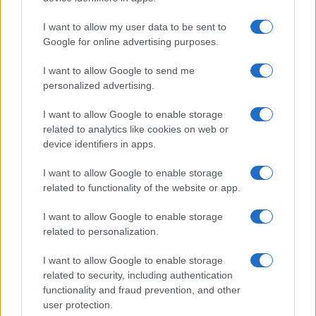
GiULia
Globalsport
I want to allow my user data to be sent to
Google for online advertising purposes.
Prima Pagina
I want to allow Google to send me
personalized advertising.
Giornale dello
Chi siamo
I want to allow Google to enable storage
Spettacolo
related to analytics like cookies on web or
Contributors
device identifiers in apps.
Wondernet
Facebook
I want to allow Google to enable storage
Giuliana Sgrena
related to functionality of the website or app.
Twitter
I want to allow Google to enable storage
Google News
related to personalization.
Mastodon
I want to allow Google to enable storage
related to security, including authentication
Cookie Policy
functionality and fraud prevention, and other
user protection.
Preferenze Privacy