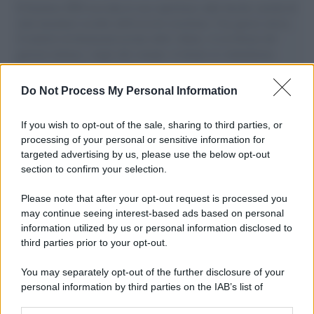
Il Senatore M5S racconta la sua esperienza sulle barche cariche di
aiuti umanitari assalite dall'esercito israeliano. Una guerra atroce,
il tentativo di disumanizzazione delle vittime, il servilismo del
governo italiano e degli altri europei, il ritorno al colonialismo.
L'importanza dei movimenti.
Do Not Process My Personal Information
Tel Aviv /
La “vittoria totale” di Israele significa una guerra
senza fine
If you wish to opt-out of the sale, sharing to third parties, or
processing of your personal or sensitive information for
targeted advertising by us, please use the below opt-out
section to confirm your selection.
Vangelo /
La vita si intreccia con le paure come il giorno
succede alla notte
Please note that after your opt-out request is processed you
may continue seeing interest-based ads based on personal
information utilized by us or personal information disclosed to
third parties prior to your opt-out.
La scoperta /
Oplontis, le vittime dell’eruzione del Vesuvio
You may separately opt-out of the further disclosure of your
furono più numerose del previsto
personal information by third parties on the IAB’s list of
downstream participants.