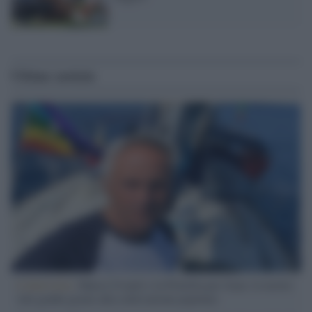
Ultime notizie
L'intervista /
Marco Croatti e la Flottilla per Gaza: le nostre
vele gonfie grazie alla sollevazione popolare