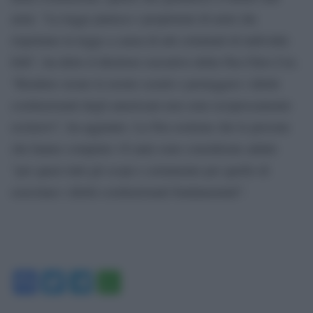
armi. “La legge punisce i proprietari di armi che
rispettano la legge a causa di atti criminali di individui
folli”, ha detto il direttore esecutivo della Nta Chris Cox.
“Rendere sicure le nostre scuole e proteggere i diritti
costituzionali degli americani non sono reciprocamente
esclusivi”, ha aggiunto. La Nra sostiene che le persone
che hanno compiuto 18 anni sono considerate adulte
“per quasi tutti gli scopi e certamente per quello di
esercitare i diritti costituzionali fondamentali”.
Facebook
Twitter
Telegram
WhatsApp