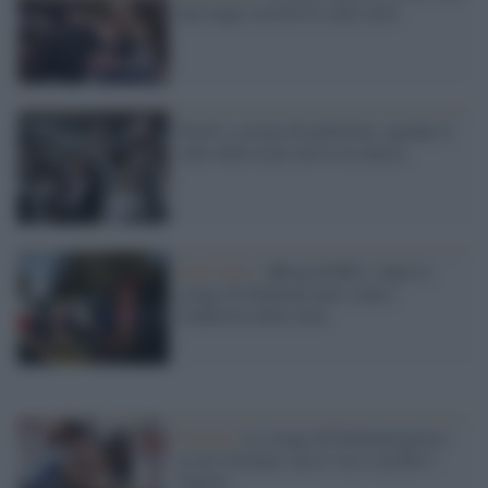
una legge restrittiva sulle armi
Fucili e corone di pallottole: quando il
culto delle armi arriva in chiesa
Stati Uniti /
#BoycottNRA: dopo la
strage di Parkland tanti contro
l'industria delle armi
Florida /
La strage di Parkland poteve
essere fermata: ma il vice-sceriffo è
fuggito