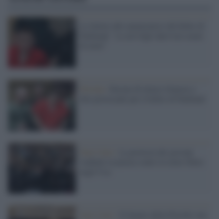
Le lettere alle ammiratrici del killer di
Parkland: "se avrò figli darò loro nomi
di armi"
Florida /
Decine di lettere d'amore e
foto provocanti per il killer di Parkland
Stati Uniti /
La protesta dei giovani
studenti in piazza contro le armi libere
negli Usa
Stati Uniti /
Il Senato della Florida vara