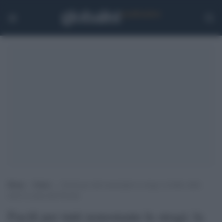
Home
>
Esteri
>
Fucili per tutti nonostante le stragi: la lobby delle
armi fa causa alla Florida
Fucili per tutti nonostante le stragi: la