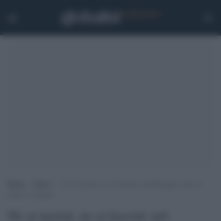
Home
>
Esteri
>
No ai nazisti, no ai fascisti: nel Michigan come in
Italia e ovunque
No ai nazisti, no ai fascisti: nel