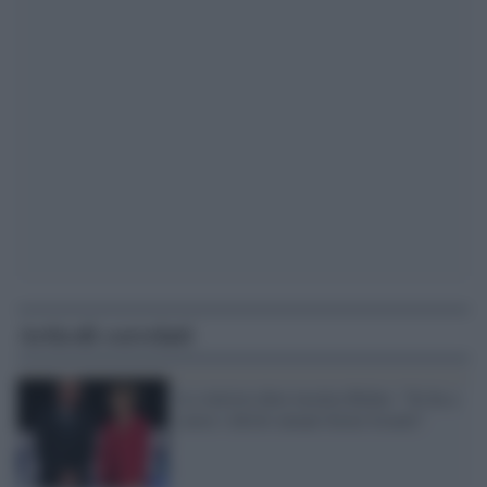
Articoli correlati
La sinistra dem incalza Biden: "Se ha a
cuore i diritti umani fermi Israele"