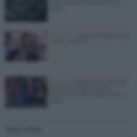
di Mosca ma è più facile nei Paesi
divisi"
Democratici /
Primarie in Michigan, la
vittoria "socialista"
Michigan /
Trump celebra i primi 100
giorni con un comizio dai toni
dittatoriali che sfida l’opposizione e i
giudici
Ultime notizie