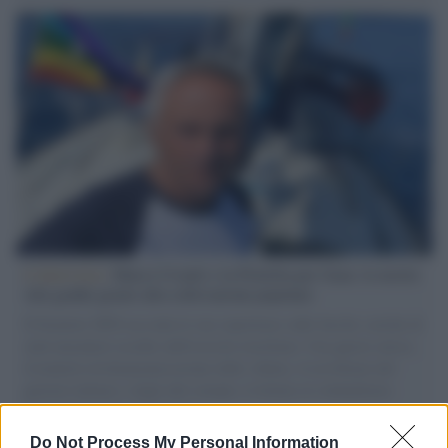
L'intervista /
Marco Croatti e la Flottilla per Gaza: le nostre
vele gonfie grazie alla sollevazione popolare
Il Senatore M5S racconta la sua esperienza sulle barche cariche di
aiuti umanitari assalite dall'esercito israeliano. Una guerra atroce,
il tentativo di disumanizzazione delle vittime, il servilismo del
governo italiano e degli altri europei, il ritorno al colonialismo.
L'importanza dei movimenti.
Do Not Process My Personal Information