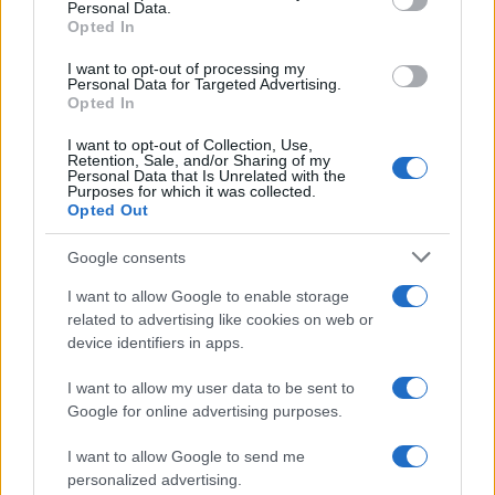
Personal Data.
not limited to your visit or usage behaviour. You may click to
Opted In
grant or deny consent to Google and its third-party tags to
use your data for below specified purposes in below Google
I want to opt-out of processing my
consent section.
Personal Data for Targeted Advertising.
Opted In
I want to opt-out of Collection, Use,
Retention, Sale, and/or Sharing of my
Personal Data that Is Unrelated with the
Purposes for which it was collected.
Opted Out
Syndication
Culture
Google consents
Salute
Globalist
I want to allow Google to enable storage
related to advertising like cookies on web or
Megachip
Globalscience
device identifiers in apps.
GiULia
Globalsport
I want to allow my user data to be sent to
Google for online advertising purposes.
Prima Pagina
I want to allow Google to send me
personalized advertising.