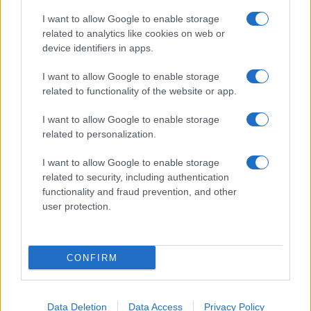
Giornale dello
Chi siamo
I want to allow Google to enable storage
Spettacolo
related to analytics like cookies on web or
Contributors
device identifiers in apps.
Wondernet
Facebook
I want to allow Google to enable storage
Giuliana Sgrena
related to functionality of the website or app.
Twitter
I want to allow Google to enable storage
Google News
related to personalization.
Mastodon
I want to allow Google to enable storage
related to security, including authentication
Cookie Policy
functionality and fraud prevention, and other
user protection.
Preferenze Privacy
CONFIRM
©2021 Globalist.it • All right reserved.
Data Deletion
Data Access
Privacy Policy
Syndication