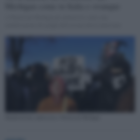
Michigan come in Italia e ovunque
A Warren nel Michigan gli antifascisti contro una
manifestazione dei gruppi dell'estrema destra americana-
Manifestazione antifascista a Warren nel Michigan
globalist