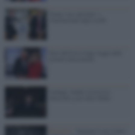
Trump, 'Law and Order" e
l'internazionale degli sceriffi
Parte dall'Iowa il lungo viaggio delle
primarie democratiche
Sondaggi: Sanders in testa tra i
democratici, poco dietro Biden
Russiagate /
"Seminare il caos è tipico