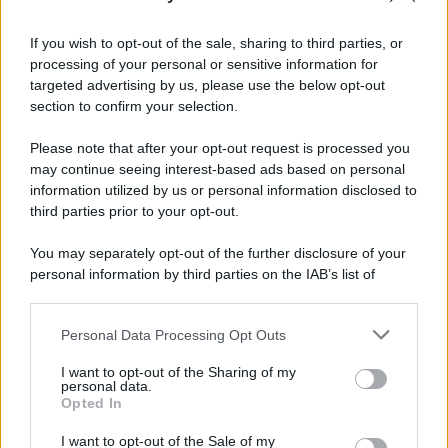
Tel Aviv /
La “vittoria totale” di Israele significa una guerra
senza fine
If you wish to opt-out of the sale, sharing to third parties, or
processing of your personal or sensitive information for
targeted advertising by us, please use the below opt-out
section to confirm your selection.
Vangelo /
La vita si intreccia con le paure come il giorno
succede alla notte
Please note that after your opt-out request is processed you
may continue seeing interest-based ads based on personal
information utilized by us or personal information disclosed to
third parties prior to your opt-out.
La scoperta /
Oplontis, le vittime dell’eruzione del Vesuvio
You may separately opt-out of the further disclosure of your
furono più numerose del previsto
personal information by third parties on the IAB’s list of
downstream participants.
Personal Data Processing Opt Outs
This information may also be disclosed by us to third parties
Il medagliere /
Europei di nuoto: Pellecani guida una super
on the IAB’s List of Downstream Participants that may further
I want to opt-out of the Sharing of my
Italia
disclose it to other third parties.
personal data.
Opted In
Please note that this website/app uses one or more Google
services and may gather and store information including but
I want to opt-out of the Sale of my