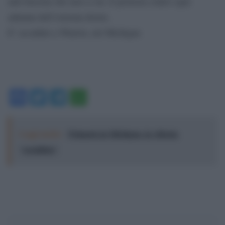
anti-fascista che non ci sta. E protesta contro ogni
adunata dell’estrema destra.
E’ accaduto a Warren, nel Michigan
Facebook
Twitter
Telegram
WhatsApp
Leggi anche:
Primarie in Michigan, la vittoria
"socialista"