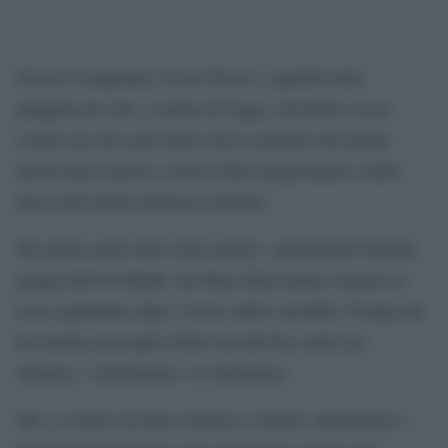
Da noi Casapound, Forza Nuova e qualche altro
gruppuscolo che, a norma di legge, dovrebbe essere
sciolto ma che gode delle stesse garanzie dei partiti
democratici grazie a settori della magistratura e delle
forze dell’ordine piuttosto distratte.
Ma anche negli Stati Uniti nazisti, suprematisti bianchi,
gruppi dell’Alt Right, Ku Klux Klan hanno rialzato la
testa soprattutto dopo l’arrivo dello xenofobo Trump che
ha bastato gran parte della sua attività contro gli
stranieri, i musulmani e le minoranze.
Ma c’è anche un’altra America. Liberal, antirazzista e