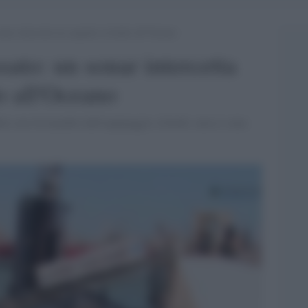
onar intercetta un segnale in fondo all’Oceano
sato: un sonar intercetta
o all'Oceano
re con 44 membri dell'equipaggio a bordo: non ci sono