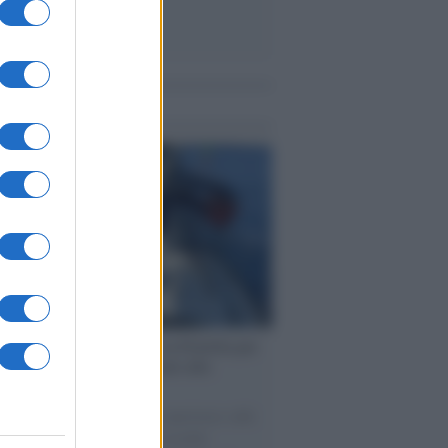
me notizie
ervista /
Marco Croatti e la Flottilla per
 le nostre vele gonfie grazie alla
vazione popolare
natore M5S racconta la sua esperienza sulle
e cariche di aiuti umanitari assalite