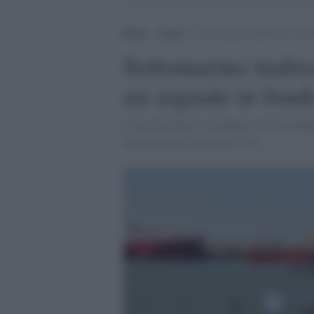
Home
>
Esteri
>
Sottomarino inabissato: un s
Sottomarino inabis
un segnale in fond
L'Ara San Juan è scomparso il 15 novemb
più speranze di ritrovarli vivi