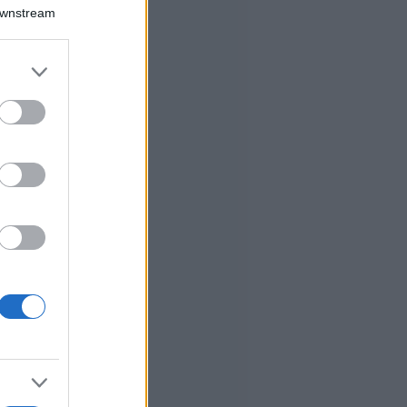
Downstream
er and store
to grant or
ed purposes