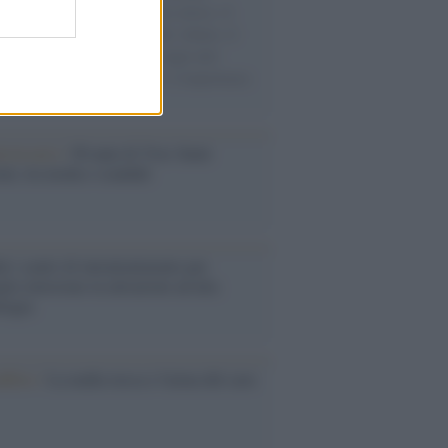
sercito israeliano. Una guerra atroce, il
ivo di disumanizzazione delle vittime, il
ismo del governo italiano e degli altri
ei, il ritorno al colonialismo. L'importanza
ovimenti.
iversario /
90 anni di Yves Saint
nt, tra moda e scandali
é i centri di intrattenimento per
lie investono in attrazioni ad alta
logia
nflitto /
La mafia russa e l'arma del caos