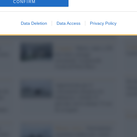
CONFIRM
dall'e
tentat
servil
europ
Data Deletion
Data Access
Privacy Policy
dei m
L'ann
o
Uragano /
Maria, venti a 250
Laure
toria
km orari e piogge
torrenziali: in ginocchi
l'isola di Porto Rico
Perch
Apprensione per il
famig
o da
sottomarino disperso in
tecno
re
Indonesia: a bordo 53
persone con le ultime 72 ore
ania
di ossigeno
Il co
o
Buenos Aires /
Sottomarino
toria
argentino inabissato: morti