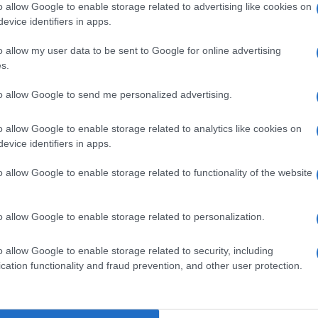
o allow Google to enable storage related to advertising like cookies on
ò come, benché si tratti sicuramente di un
evice identifiers in apps.
recedenti si siano poi rivelati falsi allarmi.
o allow my user data to be sent to Google for online advertising
omparso, Buenos Aires ha ricevuto aiuto da 13
s.
Ulti
a, le cui navi sono quelle ora coinvolte
to allow Google to send me personalized advertising.
o allow Google to enable storage related to analytics like cookies on
evice identifiers in apps.
o allow Google to enable storage related to functionality of the website
pp
o allow Google to enable storage related to personalization.
L'int
o allow Google to enable storage related to security, including
Gaza:
cation functionality and fraud prevention, and other user protection.
solle
Il Se
barch