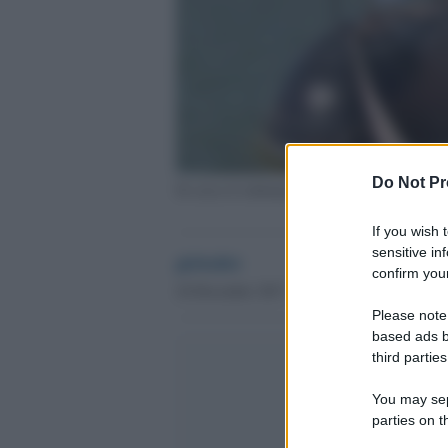
Do Not Pr
Si cerca il sottomarino argentino San Juan
If you wish 
sensitive in
globalist
confirm your
24 Dicembre 2017 - 18.27
Please note
based ads b
third parties
You may sepa
parties on t