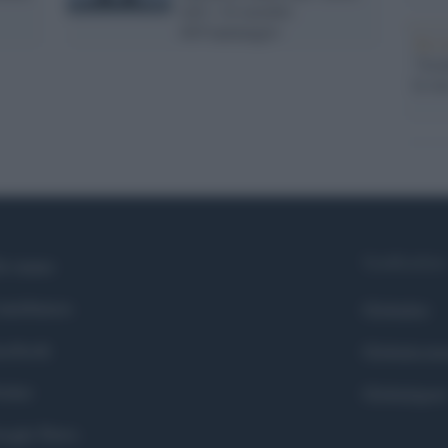
tutti i 44 membri
dell'equipaggio
Tel 
"Isra
la su
Syndication
i siamo
ntributors
Globalist
cebook
Globalscie
itter
Globalsport
ogle News