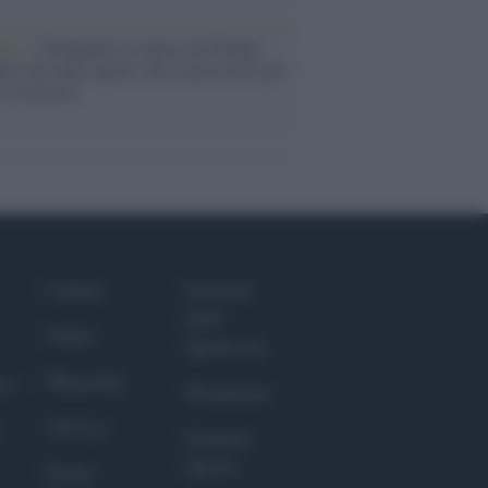
Aviv /
Netanyahu si smarca da Trump:
ele farà tutto quello che è necessario per
a sicurezza"
Culture
Giornale
dello
Salute
Spettacolo
Megachip
nce
Wondernet
GiULia
Giuliana
Sgrena
Prima