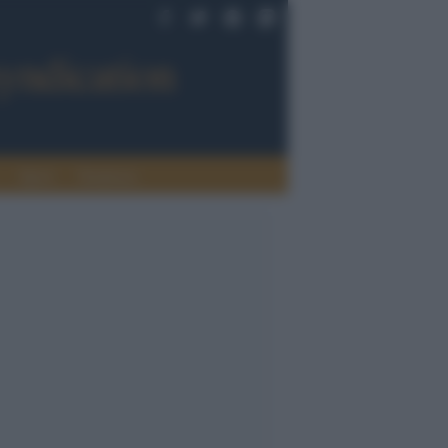
Sport
Tendenze