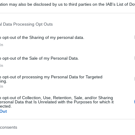
tion may also be disclosed by us to third parties on the IAB’s List of 
 that may further disclose it to other third parties.
 that this website/app uses one or more Google services and may gath
l Data Processing Opt Outs
including but not limited to your visit or usage behaviour. You may click 
 to Google and its third-party tags to use your data for below specifi
o opt-out of the Sharing of my personal data.
ogle consent section.
In
li vivi non ci sono più. Ma adesso un sonar alla
o opt-out of the Sale of my Personal Data.
no scomparso il 15 novembre con 44 membri
In
ttato un segnale nell’Atlantico meridionale. L’ha
to opt-out of processing my Personal Data for Targeted
ing.
sottomarino russo a controllo remoto, Panther
In
nto da dove sembra originato il segnale, mentre la
o opt-out of Collection, Use, Retention, Sale, and/or Sharing
ersonal Data that Is Unrelated with the Purposes for which it
tis, statunitense, continuerà a esplorare l’area di
lected.
Out
e navi impegnate nella ricerca, un rumore definito
consents
o all’ultima posizione conosciuta del San Juan.