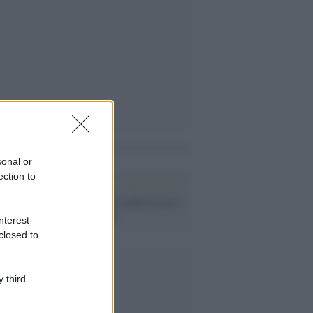
i anche
sonal or
ection to
Il conflitto /
La mafia russa e
l'arma del caos
nterest-
closed to
 third