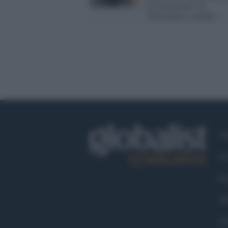
di corruzione e di
attrezzature scadenti
Ch
Co
Fa
Tw
Go