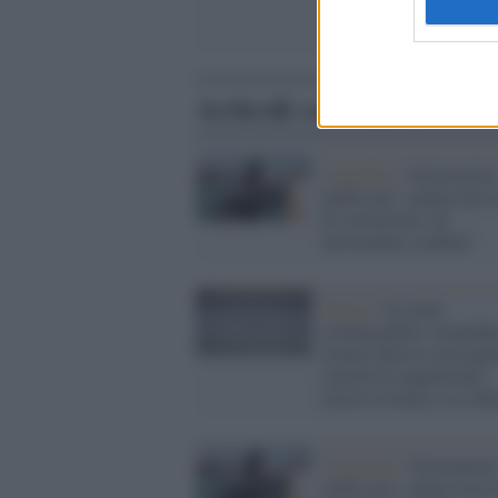
Articoli correlati
Argentina /
Sottomarin
inabissato: spunta una s
di corruzione e di
attrezzature scadenti
Torino /
Un mini
sommergibile comandat
remoto doveva consegna
carichi di stupefacenti:
arresti in Italia e in Alb
Argentina /
Sottomarin
inabissato: spunta una s