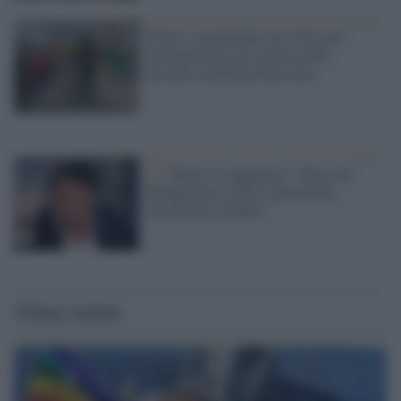
Orrore, organizzano un corteo per
criminalizzare gli omosessuali:
presenti centinaia di persone
Iv /
Renzi il viaggiatore: "Sono nel
Senegal dove vedrò il presidente,
mercoledì al Senato"
Ultime notizie