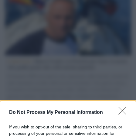
L'intervista /
Marco Croatti e la Flottilla per Gaza: le nostre
vele gonfie grazie alla sollevazione popolare
Il Senatore M5S racconta la sua esperienza sulle barche cariche di
aiuti umanitari assalite dall'esercito israeliano. Una guerra atroce,
il tentativo di disumanizzazione delle vittime, il servilismo del
governo italiano e degli altri europei, il ritorno al colonialismo.
L'importanza dei movimenti.
Do Not Process My Personal Information
Il caso /
Trump ha quasi esaurito l'arsenale Usa, ma il
tycoon smentisce
If you wish to opt-out of the sale, sharing to third parties, or
processing of your personal or sensitive information for