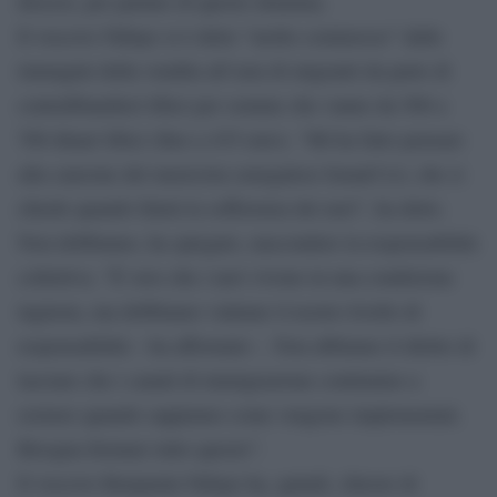
diocesi, per parlare di questo dramma.
Il vescovo Ndiaye si è detto “molto commosso” dalle
immagini della vendita all’asta di migranti da parte di
contrabbandieri libici per somme che vanno da 500 a
700 dinari libici (fino a 435 euro). “Mi ha fatto pensare
alla canzone del musicista senegalese Ismaël Lô, che si
chiede quando finirà la sofferenza dei neri”, ha detto.
Non dobbiamo, ha spiegato, nascondere la responsabilità
collettiva. “È vero che i neri vivono in una condizione
ingiusta, ma dobbiamo valutare il nostro livello di
responsabilità – ha affermato -. Non abbiamo il diritto di
lasciare che i canali di immigrazione continuino a
esistere quando sappiamo come vengono implementati.
Bisogna fermare tutto questo”.
Il vescovo Benjamin Ndiaye ha, quindi, chiesto di