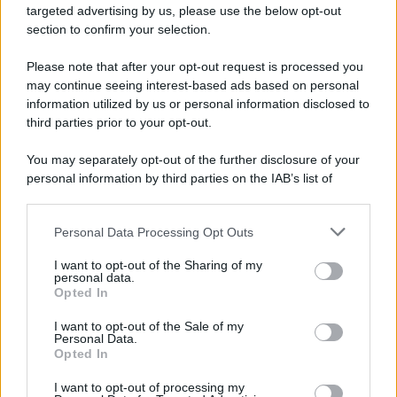
targeted advertising by us, please use the below opt-out
section to confirm your selection.
Chiesa /
Papa Leone XIV denuncia le violenze in Ucraina e
Russia e chiede il rispetto del diritto umanitario e della
Please note that after your opt-out request is processed you
diplomazia
may continue seeing interest-based ads based on personal
information utilized by us or personal information disclosed to
third parties prior to your opt-out.
Il centenario /
A L'Aquila arriva la mostra "Tito, 100 anni
You may separately opt-out of the further disclosure of your
attraverso la forma"
personal information by third parties on the IAB’s list of
downstream participants.
Personal Data Processing Opt Outs
This information may also be disclosed by us to third parties
Il medagliere /
Europei di nuoto: Pellecani guida una super
on the IAB’s List of Downstream Participants that may further
I want to opt-out of the Sharing of my
Italia
disclose it to other third parties.
personal data.
Opted In
Please note that this website/app uses one or more Google
services and may gather and store information including but
I want to opt-out of the Sale of my
Personal Data.
not limited to your visit or usage behaviour. You may click to
Opted In
grant or deny consent to Google and its third-party tags to
use your data for below specified purposes in below Google
I want to opt-out of processing my
consent section.