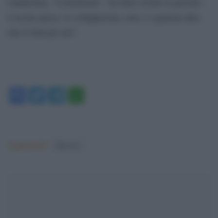
clandestina. “Costruiremo – ha detto rivolto ai giovani –
il nostro paese, lo svilupperemo, non c’è qualcun altro
che lo farà per noi”.
Facebook
Twitter
Telegram
WhatsApp
Argomenti:
Migranti