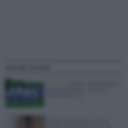
Articoli correlati
Razzismo /
Bergamo, sfrattata squadra
di calcio di migranti: "razzisti, ci
hanno mandati via"
Da Dakar ad Agrigento, storia di
Mareme: chef regina del cous cous