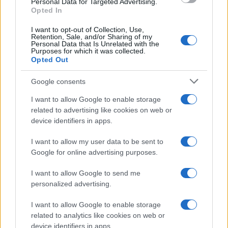
Personal Data for Targeted Advertising.
Opted In
I want to opt-out of Collection, Use,
Retention, Sale, and/or Sharing of my
Personal Data that Is Unrelated with the
Purposes for which it was collected.
Opted Out
Syndication
Culture
Google consents
Salute
Globalist
I want to allow Google to enable storage
related to advertising like cookies on web or
Megachip
Globalscience
device identifiers in apps.
GiULia
Globalsport
I want to allow my user data to be sent to
Google for online advertising purposes.
Prima Pagina
I want to allow Google to send me
personalized advertising.
Giornale dello
Chi siamo
I want to allow Google to enable storage
Spettacolo
related to analytics like cookies on web or
Contributors
device identifiers in apps.