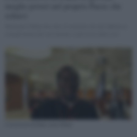
meglio poveri nel proprio Paese che
schiavi
Monsignor Ndiaye dice che è il momento che tutti abbiano la
consapevolezza che solo insieme si può uscire dalla crisi
L'arcivescovo di Dakar, mons.Ndiaye