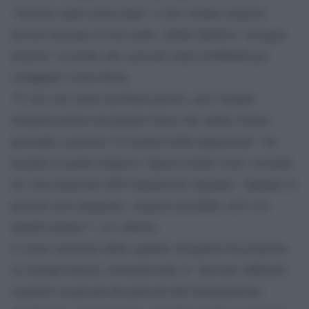
”lavorare mano nella mano” e che i leader religiosi
devono facciano la loro parte, dando direttive “ad agire
insieme” in modo che i giovani siano mobilitati per
sviluppare il loro Paese.
“È vero che siamo un Paese povero, ma è meglio
rimanere poveri nel proprio Paese che subire torture
provando a provare l’avventura della migrazione”, ha
insistito la guida religiosa. Queste torture sono, secondo
lui, una negazione dell’umanità dei migranti. “Quando le
persone non mangiano, vengono picchiate, dov’è la
dignità umana?”, si è chiesto.
E come soluzione della capitale senegalese ha proposto
la consapevolezza, invitando tutte le “persone influenti”
a parlare ai giovani dei pericoli dell’immigrazione