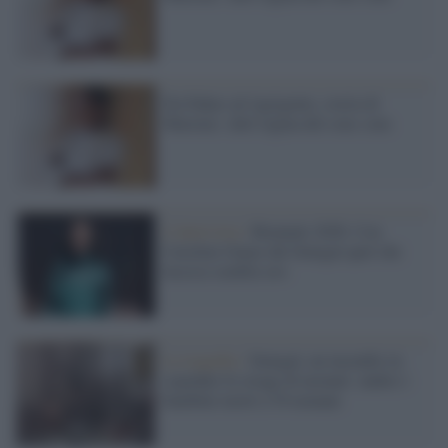
Da Dakar ad Agrigento, storia di
Mareme: chef regina del cous cous
L'intervista /
Biennale 2026. Con
Caroline Gueye dal Senegal quel che
luccica sembra oro
La tragedia /
Senegal, un incendio in
ospedale fa strage di neonati: undici i
bambini morti a Tivaouane