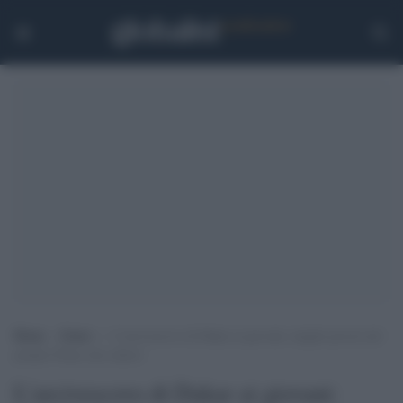
Home
>
Esteri
>
L’arcivescovo di Dakar ai giovani: meglio poveri nel
proprio Paese che schiavi
L'arcivescovo di Dakar ai giovani: