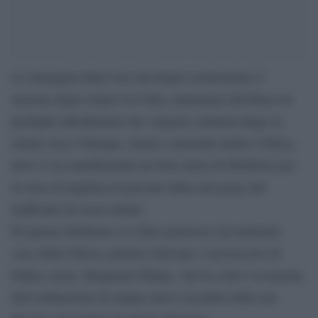
Le immagini della Cnn che hanno testimoniato il
mercato degli schiavi in Libia, alimentato dal flusso di
profughi subsahariani che vengono catturati lungo la
strada verso l’Europa, stanno scuotendo anche l’Africa,
dove si sta manifestando un forte moto di ribellione per
la sorte di migliaia di persone finite nel gorgo dei
trafficanti di esseri umani.
Di questa ribellione si è fatto portavoce un’eminente
voce della Chiesa cattolica africana, l’arcivescovo di
Dakar, mons. Benjamin Ndiaye, che ha colto l’occasione
dell’ordinazione di cinque nuovi sacerdoti della sua