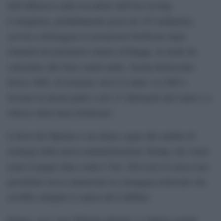
dell’offensiva sulla roccaforte dell’Isis in Iraq.
L’artiglieria, probabilmente pezzi da 155 millimetri,
servirà a distruggere le postazioni fortificate degli
islamisti nel perimetro esterno di Raqqa, in modo da
consentire alle forze curdo-arabe, Syrian democratic
forces (Sdf), di avanzare verso il centro. Le Sdf si
trovano in alcuni punti a soli 15 chilometri dal centro e a
ridosso della linea fortificata”.
L’invio dei Marines è un chiaro segno del cambio di
strategia della nuova amministrazione Trump, che vuole
usare il pugno duro contro l’Isis. Del resto lo stesso neo
presidente aveva annunciato in camapgna elettorale che
avrebbe estirpato il cancro del Califfato.
Raqqa, con i suoi 500mila abitanti, è l’ultima grande