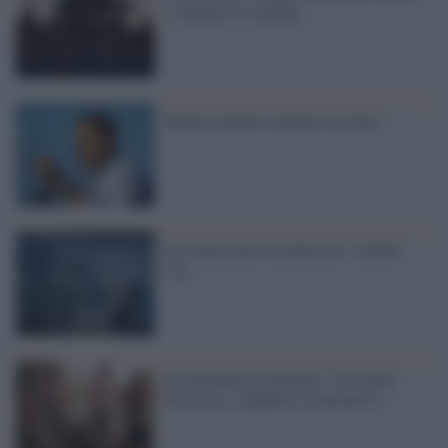
si allarga lo scandalo
Obama manda i marines in Libia
Uno spray anti-suicidio per i soldati
Usa
Il colonnello ai marines: "Se volete
fare sesso, imparate a trattenervi"