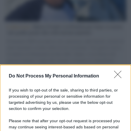
L'intervista /
Marco Croatti e la Flottilla per Gaza: le nostre
vele gonfie grazie alla sollevazione popolare
Il Senatore M5S racconta la sua esperienza sulle barche cariche di
aiuti umanitari assalite dall'esercito israeliano. Una guerra atroce,
il tentativo di disumanizzazione delle vittime, il servilismo del
governo italiano e degli altri europei, il ritorno al colonialismo.
L'importanza dei movimenti.
Do Not Process My Personal Information
Il caso /
Trump ha quasi esaurito l'arsenale Usa, ma il
tycoon smentisce
If you wish to opt-out of the sale, sharing to third parties, or
processing of your personal or sensitive information for
targeted advertising by us, please use the below opt-out
section to confirm your selection.
Chiesa /
Papa Leone XIV denuncia le violenze in Ucraina e
Russia e chiede il rispetto del diritto umanitario e della
Please note that after your opt-out request is processed you
diplomazia
may continue seeing interest-based ads based on personal