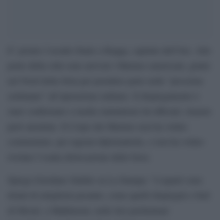
E’ pronto l’assalto finale a Raqqa, capitale dell’Isis. Alle
porte della città sono arrivati i Marines americani, giunti
nel Nord della Siria per prendere parte nelle “prossime
settimane” all’operazione militare. Il dispiegamento è
stato confermato a media statunitensi da ufficiali, rimaste
però anonime. Il Corpo dei Marines non ha voluto
commentare, per ragioni diplomatiche, e non ha voluto
rivelare l’esatta dislocazione delle forze.
Spiega Giordano Stabile su La Stampa: “I reparti sono
dotati di artiglieria pesante, come quelli dispiegati a Sud
di Mosul, a Makhmour, nelle fasi preliminari