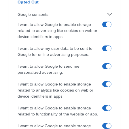
Opted Out
Syndication
Culture
Google consents
Salute
Globalist
I want to allow Google to enable storage
related to advertising like cookies on web or
Megachip
Globalscience
device identifiers in apps.
GiULia
Globalsport
I want to allow my user data to be sent to
Google for online advertising purposes.
Prima Pagina
I want to allow Google to send me
personalized advertising.
Giornale dello
Chi siamo
I want to allow Google to enable storage
Spettacolo
related to analytics like cookies on web or
Contributors
device identifiers in apps.
Wondernet
Facebook
I want to allow Google to enable storage
Giuliana Sgrena
related to functionality of the website or app.
Twitter
I want to allow Google to enable storage