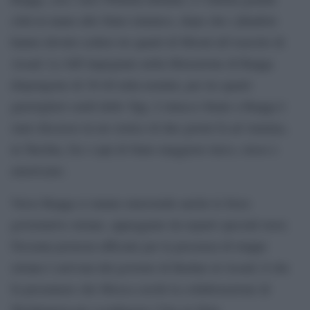
città in mano allo Stato islamico, dopo che i jihadisti
hanno dovuto cedere tre quarti di Mosul all’esercito di
Assad. Le Sdf impegnate nella liberazione di Raqqa
dispongono di 30-40 mila uomini, per tre quarti
guerriglieri curdi dello Ypg. L’attacco finale a Raqqa è
stato discusso in un vertice di due giorni fa ad Antalya,
in Turchia, fra i capi di Stato maggiore turco, russo e
americano.
Verso Raqqa si stanno muovendo anche le forze
governative siriane, appoggiate da reparti speciali russi.
Nessuna protesta ufficiale per la presenza di truppe
siriane è arrivata dal governo di Bashar al-Assad; il che
fa presumere che Mosca cerchi la collaborazione di
Washington per sconfiggere l’Isis in Siria.