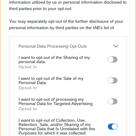
information utilized by us or personal information disclosed to
third parties prior to your opt-out.
Il centenario /
A L'Aquila arriva la mostra "Tito, 100 anni
You may separately opt-out of the further disclosure of your
attraverso la forma"
personal information by third parties on the IAB’s list of
downstream participants.
Personal Data Processing Opt Outs
This information may also be disclosed by us to third parties
Il medagliere /
Europei di nuoto: Pellecani guida una super
on the IAB’s List of Downstream Participants that may further
I want to opt-out of the Sharing of my
Italia
disclose it to other third parties.
personal data.
Opted In
Please note that this website/app uses one or more Google
services and may gather and store information including but
I want to opt-out of the Sale of my
Personal Data.
not limited to your visit or usage behaviour. You may click to
Opted In
grant or deny consent to Google and its third-party tags to
use your data for below specified purposes in below Google
I want to opt-out of processing my
consent section.
Personal Data for Targeted Advertising.
Opted In
I want to opt-out of Collection, Use,
Retention, Sale, and/or Sharing of my
Personal Data that Is Unrelated with the
Purposes for which it was collected.