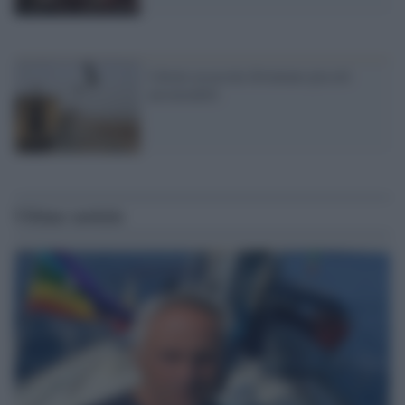
I droni assassini diventano piccoli
aeromodelli
Ultime notizie