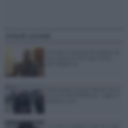
Articoli correlati
Arrestato il colonnello dei marines che
aveva attaccato in un video il ritiro
dall'Afghanistan
Biden guarda l'orologio durante l'arrivo
dei feretri dall'Afghanistan: scoppia la
polemica social
Usa, foto di soldatesse nude sui social: