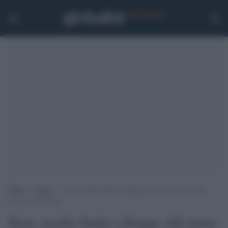
Home
>
Esteri
>
Siria, assalto finale a Raqqa: alle porte della città
arrivano i Marines
Siria, assalto finale a Raqqa: alle porte