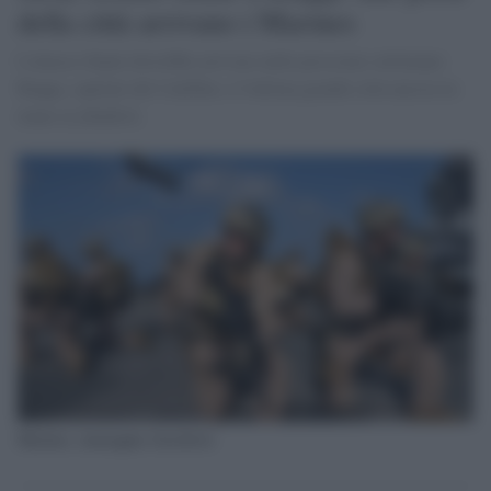
della città arrivano i Marines
L'attacco finale dovrebbe arrivare nelle prossime settimane:
Raqqa, capitale del Califfato, è l'ultima grande città ancora in
mano ai jihadisti.
Marines, immagine d'archivio