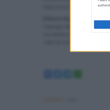
authenti
minaccia per la sicurezza.
Il Kosovo ha proclamato la sua 
l’appoggio della comunità interna
che introduce pene detentive fino 
colpevole di aver combattuto all’es
Facebook
Twitter
Telegram
WhatsA
Argomenti:
israele