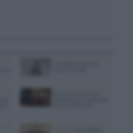
La squadra italiana più
sulla
famosa al mondo
Russell Crowe: ho detto
io di
Forza Roma per beneficenza
hanno
ma sono della Lazio
Doping /
L'intera Russia