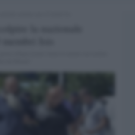
nazionale israeliana: presi 19 membri Isis
olpire la nazionale
9 membri Isis
 partita Albania-Israele. Erano in contatto con Lavdrim
aio dei Balcani".