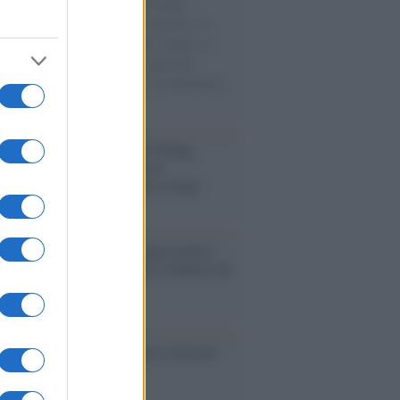
e cariche di aiuti umanitari assalite
sercito israeliano. Una guerra atroce, il
ivo di disumanizzazione delle vittime, il
ismo del governo italiano e degli altri
ei, il ritorno al colonialismo. L'importanza
ovimenti.
tina /
Il Board of Peace di Trump
na il primo contratto per un
mentale avamposto militare a Gaza
nto /
La Sila diventa un palcoscenico
rale: nasce “A Farla Amare Comincia Tu
ra Sila”
cordo /
Le radici di Francesco Guccini