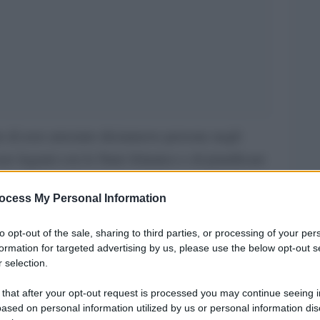
 di aver arrestato diciannove persone negli
vere legami con lo Stato Islamico e di pianificare
lbania, in particolare contro la nazionale di
ocess My Personal Information
rusalem Post.
to opt-out of the sale, sharing to third parties, or processing of your per
ti erano in contatto con un membro dell’Isis,
formation for targeted advertising by us, please use the below opt-out s
 albanesi in Siria e in Iraq” Lavdrim
 selection.
e avevano ricevuto l’ordine di attaccare.
 that after your opt-out request is processed you may continue seeing i
io dei Balcani”, famoso per l’operazione
Van
ased on personal information utilized by us or personal information dis