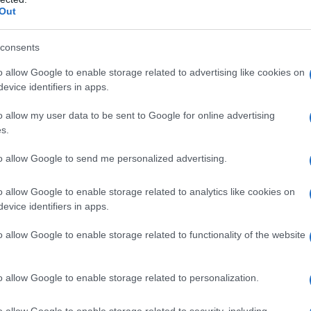
barch
Out
dall'e
tentat
servil
consents
petti avevano programmato di compiere “attacchi
europ
ha fornito ulteriori dettagli. Ha aggiunto che
o allow Google to enable storage related to advertising like cookies on
dei m
evice identifiers in apps.
rmi, munizioni e un drone.
Pales
o allow my user data to be sent to Google for online advertising
state o indagate in Kosovo per i sospetti
asseg
s.
rudi
anni recenti.
to allow Google to send me personalized advertising.
ovo
o allow Google to enable storage related to analytics like cookies on
L'eve
 arrivati in Siria per combattere al fianco
evice identifiers in apps.
natu
– Ope
anta sono stati uccisi nel Paese.
o allow Google to enable storage related to functionality of the website
urezza locale in Kosovo, compresa la missione
Il ri
o allow Google to enable storage related to personalization.
 sono preoccupate che molte delle persone che
zone di combattimento rappresentino una
o allow Google to enable storage related to security, including