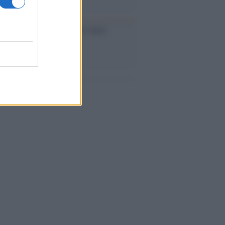
iversario /
90 anni di Yves Saint
nt, tra moda e scandali