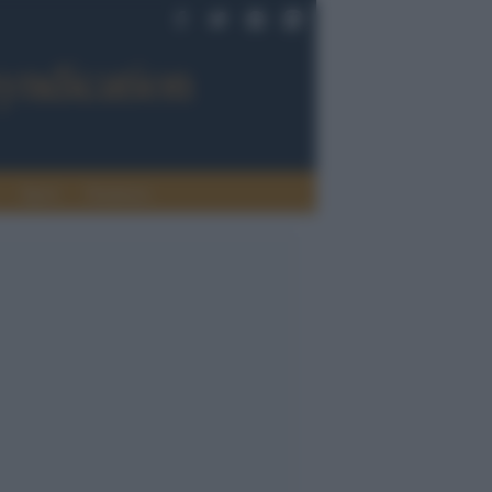
Sport
Tendenze