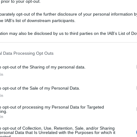
 prior to your opt-out.
va portato a 4 arresti di presunti jihadisti
.
rately opt-out of the further disclosure of your personal information by
he IAB’s list of downstream participants.
ci
in Kosovo e anche (un attacco) contro la
tion may also be disclosed by us to third parties on the IAB’s List of 
Ulti
 that may further disclose it to other third parties.
oi tifosi durante la partita Albania-Israele”, ha
 that this website/app uses one or more Google services and may gath
 Kosovo.
l Data Processing Opt Outs
including but not limited to your visit or usage behaviour. You may click 
 to Google and its third-party tags to use your data for below specifi
ro di qualificazione al Mondiale 2018 contro
o opt-out of the Sharing of my personal data.
ogle consent section.
In
lo stesso girone dell’Italia – in programma il 12
Paese, a Elbasan, vicino Tirana, nel timore di
o opt-out of the Sale of my Personal Data.
In
 Quattro persone erano state arrestate con
to opt-out of processing my Personal Data for Targeted
L'int
ing.
Gaza:
In
solle
i israeliani abbandona una base nel deserto del Negev
o opt-out of Collection, Use, Retention, Sale, and/or Sharing
Il Se
ersonal Data that Is Unrelated with the Purposes for which it
lected.