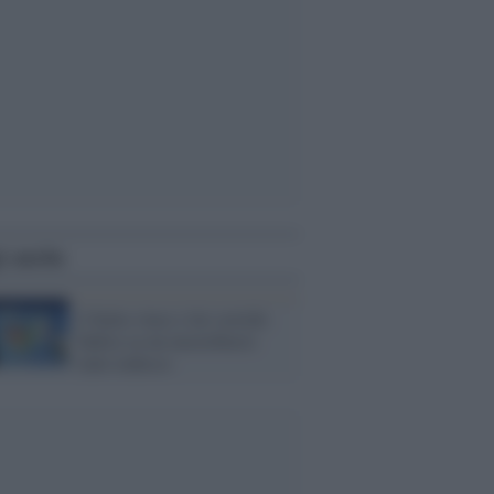
i anche
L'Italia vince e lui sorride:
bufera su un mezzobusto
italo-tedesco