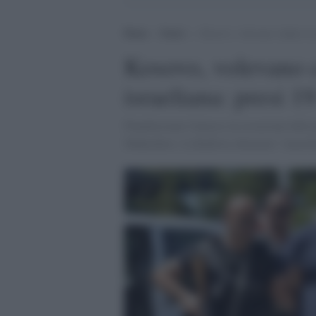
Home
>
Esteri
>
Kosovo, volevano colpire la 
Kosovo, volevano c
israeliana: presi 1
Pianificavano l'attacco in occasione della
Muhaxheri, il jihadista chiamato "macell