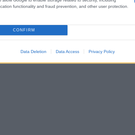
cation functionality and fraud prevention, and other user protection.
L'ann
indipendenza dalla Serbia nel 2008,
con
Laure
CONFIRM
zionale. Nel 2015 ha adottato una nuova legge
a quindici anni per chiunque sia giudicato
tero.
Data Deletion
Data Access
Privacy Policy
pp