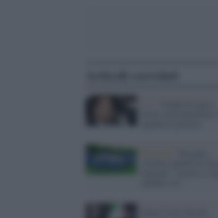
Articoli correlati
Live /
Draghi da oggi a
lavoro sul programma e 
squadra di governo
Razzismo /
Bergamo,
sfrattata squadra di calc
migranti: "razzisti, ci 
mandati via"
Dentro Lotti, Boschi