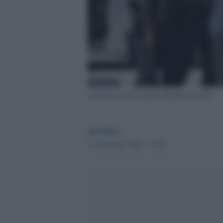
Alcuni arresti di sospetti jihadisti nel 2015
globalist
17 Novembre 2016 - 15.40