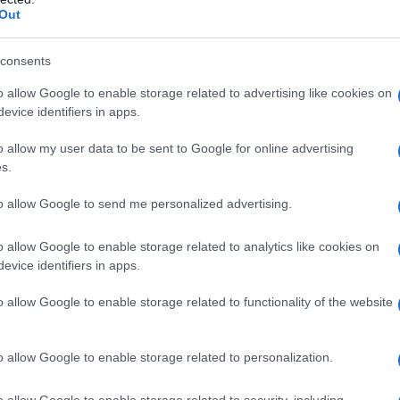
barch
Out
one verrà posto in detenzione preventiva, in
dall'e
tentat
zzati nel controllo di individui “pericolosi”, in
servil
consents
-France, ha riferito il ministro della Giustizia,
europ
o allow Google to enable storage related to advertising like cookies on
dei m
ha aggiunto che sarà sorvegliato da una “squadra
evice identifiers in apps.
guerrite. Abbiamo già adottato un certo numero
Pales
o allow my user data to be sent to Google for online advertising
 sia messo in sicurezza”.
asseg
s.
rudi
to allow Google to send me personalized advertising.
rentina di vittime degli attentati del 13
icercato numero uno dal Belgio alla Francia
o allow Google to enable storage related to analytics like cookies on
L'eve
ino. Tutti coloro che hanno dato prova di
evice identifiers in apps.
natu
– Ope
o degli autori è davanti ai giudici francesi”.
o allow Google to enable storage related to functionality of the website
un avvocato difensore in Francia: si tratta di
Il ri
o allow Google to enable storage related to personalization.
Con l’avvocato che lo ha seguito in Belgio Sven
do con Bfmtv e alludendo al difensore di
o allow Google to enable storage related to security, including