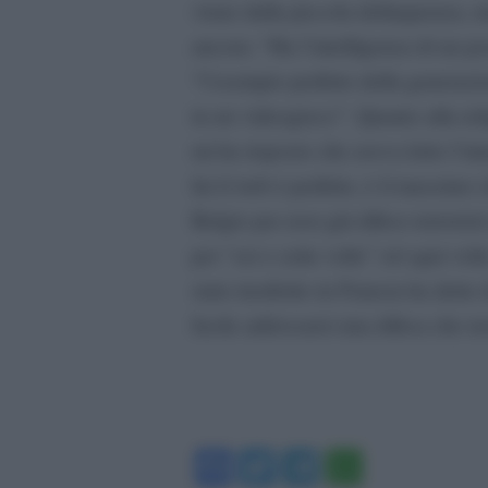
viene dalla piccola delinquenza, 
ancora: “Ha l’intelligenza di un 
“l’esempio perfetto della generaz
in un videogioco”. Quanto alla reli
mi ha risposto che aveva letto l’int
lui il web è perfetto, è il massimo
Belgio per aver già difeso terroris
per “sei o sette volte” ed ogni vol
stato trasferito in Francia ha detto
facile addossarsi una difesa che n
Facebook
Twitter
Telegram
WhatsA