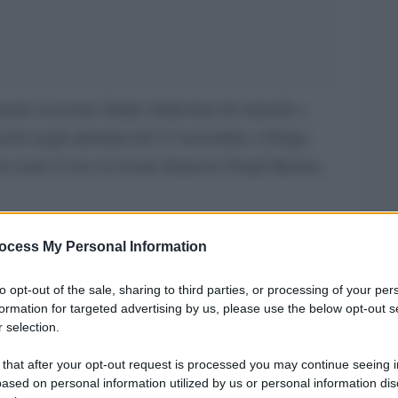
mente accusato Salah Abdeslam di omicidi a
 ruolo negli attentati del 13 novembre a Parigi,
so noto il suo avvocato francese Frank Berton,
ravvissuto del commando terrorista, è stato
ocess My Personal Information
suo arrivo in Francia, questa mattina attorno alle
ora in carcere in Belgio, Salah Abdeslam è stato
to opt-out of the sale, sharing to third parties, or processing of your per
formation for targeted advertising by us, please use the below opt-out s
prigione francese di Fleury-Merogis, una trentina
 selection.
 that after your opt-out request is processed you may continue seeing i
ased on personal information utilized by us or personal information dis
 oggi dal Belgi
o e consegnato alla Francia. Il