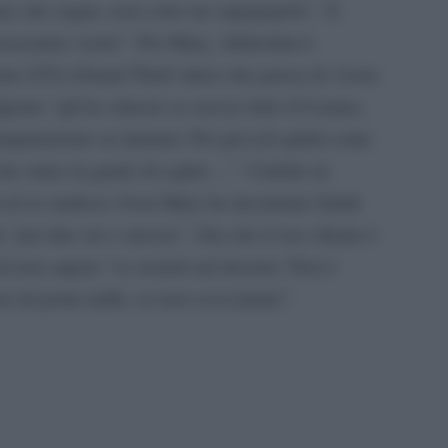
uno che segue, non certo un capopopolo”. E
posacenere vuoto”. Per Mary, Abdeslam è
ione GTA (Grand Theft Auto) che pensa di vivere
gione “gli ho chiesto se avesse letto il Corano,
erpretazione su internet. Per piccoli spiriti come
 che siano in grado di capire…”. Celebre in
ti ed ex mafiosi, Sven Mary ha incontrato Salah
ta “per due ore e mezza”. Ora che il suo cliente è
 di non sapere “se resterà nel dossier. Non è
on mi porta nulla, se non scocciature”.
pp