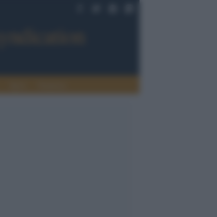
Sport
Tendenze