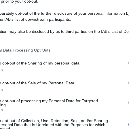
 prior to your opt-out.
ndo terroristici del 13 novembre in Francia ed è
rately opt-out of the further disclosure of your personal information by
so 18 marzo, dopo essere stato ferito ad una
he IAB’s list of downstream participants.
izia all’interno dell’appartamento di
tion may also be disclosed by us to third parties on the IAB’s List of 
Ulti
 ad altri terroristi da più di quattro mesi. Il
 that may further disclose it to other third parties.
 ideato e partecipato alla strage di Parigi.
 that this website/app uses one or more Google services and may gath
l Data Processing Opt Outs
including but not limited to your visit or usage behaviour. You may click 
a confermata dal Procuratore federale belga.
 to Google and its third-party tags to use your data for below specifi
o opt-out of the Sharing of my personal data.
ogle consent section.
stradizione sarebbe avvenuta in nottata, in
In
sima sicurezza a bordo di un elicottero militare
o opt-out of the Sale of my Personal Data.
velivolo scortato da un ingente dispositivo di
In
l Gign e della Gendarmerie Nationale si è posato
to opt-out of processing my Personal Data for Targeted
L'int
e militare di Velizy-Villacoublay, nell’hinterland
ing.
Gaza:
In
solle
o opt-out of Collection, Use, Retention, Sale, and/or Sharing
Il Se
ersonal Data that Is Unrelated with the Purposes for which it
zo di giustizia di Parigi dove verrà interrogato da
lected.