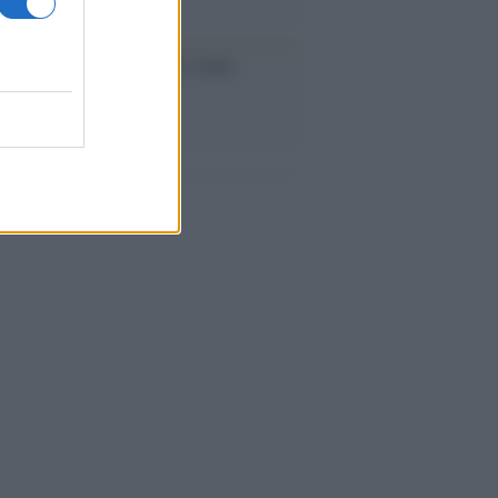
iversario /
90 anni di Yves Saint
nt, tra moda e scandali