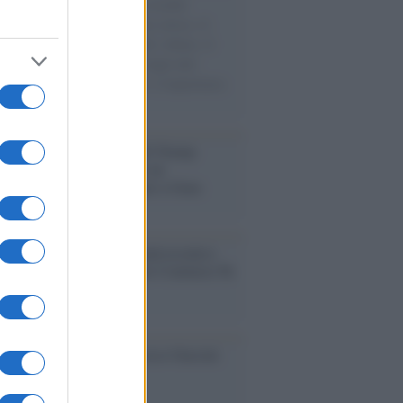
e cariche di aiuti umanitari assalite
sercito israeliano. Una guerra atroce, il
ivo di disumanizzazione delle vittime, il
ismo del governo italiano e degli altri
ei, il ritorno al colonialismo. L'importanza
ovimenti.
tina /
Il Board of Peace di Trump
na il primo contratto per un
mentale avamposto militare a Gaza
nto /
La Sila diventa un palcoscenico
rale: nasce “A Farla Amare Comincia Tu
ra Sila”
cordo /
Le radici di Francesco Guccini