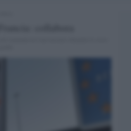
ollabora
Francia: collabora
ta del commando ed è stato arrestato a Bruxelles lo scorso
a gamba