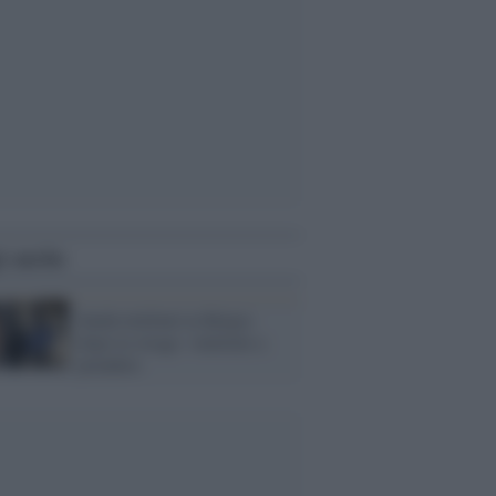
i anche
Salah telefonò in Belgio
dopo la strage: venitemi a
prendere