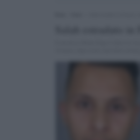
Home
>
Esteri
>
Salah estradato in Francia: c
Salah estradato in 
Il terrorista 26enne belga è l'unico in vi
18 marzo, dopo essere stato ferito ad un