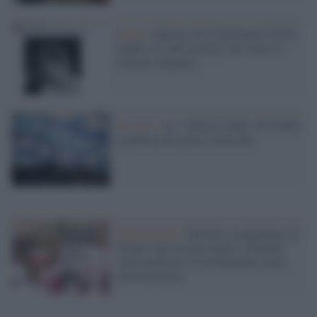
Social /
Salvini cita 'Il pescatore' di De
Andrè e il web insorge: hai citato la
canzone sbagliata
Tel Aviv /
La “vittoria totale” di Israele
significa una guerra senza fine
Imperialismo /
Petrolio e prepotenze di
Trump: una società legata a 'Donald'
vuole perforare la Groenlandia senza
autorizzazione