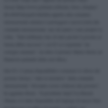
Serraj”]http://www.globalist.it/Detail_News_Display?
ID=88095&typeb=0&libia-appello-alla-comunita-
internazionale-aiutateci-a-proteggere-i-pozzi-[/url] alla
comunità internazionale, uno dei punti è stato proprio la
Libia. “Tutti dobbiamo fare di tutto perché il governo al
Sarraj abbia successo” e al G5 si è registrato “un
sostegno unanime”, ha detto il premier Matteo Renzi ad
Hannover parlando della crisi libica.
Dal G5 c’è piena disponibilità a sostenere lo sforzo del
governo Sarraj e “tutte le iniziative” della comunità
internazionale “dovranno essere richieste dal governo”,
ha aggiunto Renzi. “Il presidente degli Usa Barack
Obama si è detto disponibile all’impiego di mezzi Nato
per bloccare il traffico di uomini e scafisti” nel