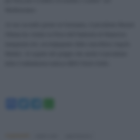
Mediterraneo.
Al suo secondo giorno in Germania, il presidente Barack
Obama ha visitato la Fiera dell’Industria di Hannover,
inaugurata ieri, accompagnato dalla cancelliera Angela
Merkel. Al seguito del gruppo che anche il presidente
della Confindustria tedesca BDI Ulrich Grillo.
Facebook
Twitter
Telegram
WhatsApp
Argomenti:
matteo renzi
papa francesco