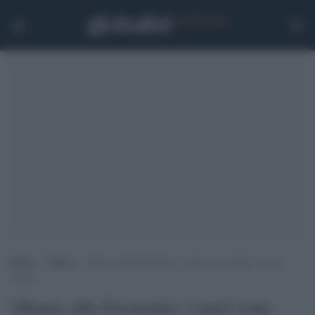
Home
>
Esteri
>
Obama alla Germania: i muri sono inutili, voi lo
sapete
Obama alla Germania: i muri sono