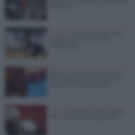
McCann: la polizia scava in un giardino
di Hannover
Germania /
Hannover: madre e figlio
sbranati e uccisi da un cane da
combattimento
Salvini fa il bis di citazioni fasciste:
dopo 'Memento Audere Semper' è il
turno di 'Chi si ferma è perduto'
Il caso /
Liliana Segre attacca Salvini:
"Per lui il razzismo è un'opinione?"