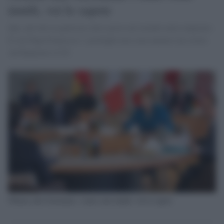
inutili, voi lo sapete
Qui, più che in qualsiasi altro posto nel mondo avete imparato.
E cita Papa Francesco: i profughi non sono numeri ma storie.
Ad Hannover il G5.
Obama alla Germania: i muri sono inutili, voi lo sapete