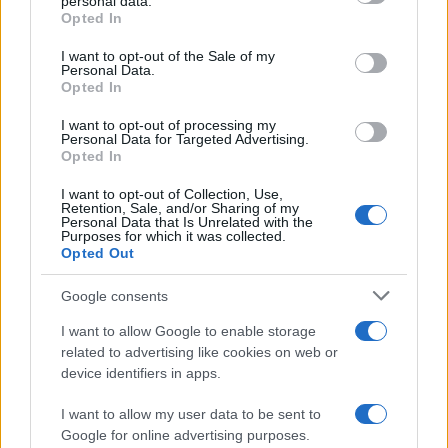
personal data.
Opted In
Please note that this website/app uses one or more Google
services and may gather and store information including but
I want to opt-out of the Sale of my
Personal Data.
not limited to your visit or usage behaviour. You may click to
Opted In
grant or deny consent to Google and its third-party tags to
use your data for below specified purposes in below Google
I want to opt-out of processing my
consent section.
Personal Data for Targeted Advertising.
Opted In
I want to opt-out of Collection, Use,
Retention, Sale, and/or Sharing of my
Personal Data that Is Unrelated with the
Purposes for which it was collected.
Opted Out
Syndication
Culture
Google consents
Salute
Globalist
I want to allow Google to enable storage
related to advertising like cookies on web or
Megachip
Globalscience
device identifiers in apps.
GiULia
Globalsport
I want to allow my user data to be sent to
Google for online advertising purposes.