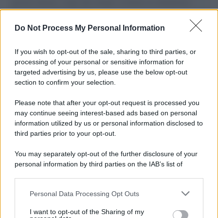
governo italiano e degli altri europei, il ritorno al colonialismo.
L'importanza dei movimenti.
Do Not Process My Personal Information
Il caso /
Trump ha quasi esaurito l'arsenale Usa, ma il
tycoon smentisce
If you wish to opt-out of the sale, sharing to third parties, or
processing of your personal or sensitive information for
targeted advertising by us, please use the below opt-out
section to confirm your selection.
Chiesa /
Papa Leone XIV denuncia le violenze in Ucraina e
Russia e chiede il rispetto del diritto umanitario e della
Please note that after your opt-out request is processed you
diplomazia
may continue seeing interest-based ads based on personal
information utilized by us or personal information disclosed to
third parties prior to your opt-out.
Il centenario /
A L'Aquila arriva la mostra "Tito, 100 anni
You may separately opt-out of the further disclosure of your
attraverso la forma"
personal information by third parties on the IAB’s list of
downstream participants.
Personal Data Processing Opt Outs
This information may also be disclosed by us to third parties
Il medagliere /
Europei di nuoto: Pellecani guida una super
on the IAB’s List of Downstream Participants that may further
I want to opt-out of the Sharing of my
Italia
disclose it to other third parties.