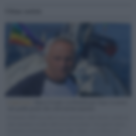
Ultime notizie
L'intervista /
Marco Croatti e la Flottilla per Gaza: le nostre
vele gonfie grazie alla sollevazione popolare
Il Senatore M5S racconta la sua esperienza sulle barche cariche di
aiuti umanitari assalite dall'esercito israeliano. Una guerra atroce,
il tentativo di disumanizzazione delle vittime, il servilismo del