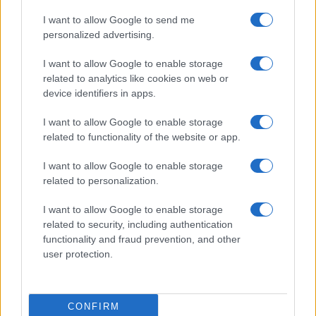
Prima Pagina
I want to allow Google to send me
personalized advertising.
Giornale dello
Chi siamo
I want to allow Google to enable storage
Spettacolo
related to analytics like cookies on web or
Contributors
device identifiers in apps.
Wondernet
Facebook
I want to allow Google to enable storage
Giuliana Sgrena
related to functionality of the website or app.
Twitter
I want to allow Google to enable storage
Google News
related to personalization.
Mastodon
I want to allow Google to enable storage
related to security, including authentication
Cookie Policy
functionality and fraud prevention, and other
user protection.
Preferenze Privacy
CONFIRM