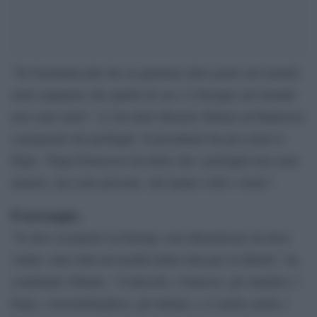
“In Germania più che in qualsiasi altro posto nel mondo
avete imparato che quello di cui c’è bisogno nel mondo
non sono muri”. Lo ha detto Barack Obama ad Hannover
a proposito dei profughi. Il presidente ha poi citato il
Papa: “Papa Francesco ha detto che i profughi non sono
numeri, ma sono persone, che hanno volti e storie”.
Il messaggio.
“Io dico al popolo in Europa, non dimenticate da dove
venite: siete tutti un’eredità della lotta per la libertà”, ha
continuato Obama. “I tedeschi, i francesi, gli olandesi, i
belgi, i lussemburghesi, gli italiani, e sì anche anche i