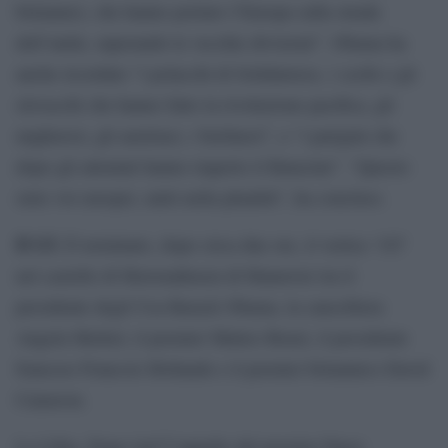
britannici, che hanno portato l’Europa sulla strada
dell’unità, superando le vecchie divisioni”. Obama ha
anche ricordato “i polacchi di Solidarnosc, i cechi e gli
slovacchi che hanno fatto la rivoluzione pacifica, gli
ungheresi, gli austriaci, i berlinesi”, e “i parigini che
dopo gli attentati hanno riaperto il Bataclan”. “Questo
siete voi europei, uniti nella plualità”, ha concluso.
Il G5.
È terminato, dopo circa due ore, il vertice ‘G5’
nel castello di Herrenahusen di Hannover tra il
presidente degli Usa Barack Obama, la cancelliera
Angela Merkel, il premier Matteo Renzi, il presidente
francese Francois Hollande e il premier britannico David
Cameron.
La Libia. Dopo [url”l’appello del premier Fayez