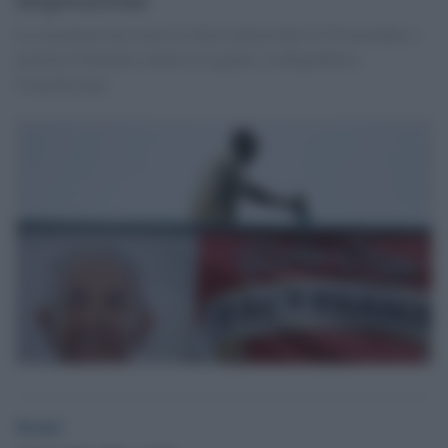
La sua prima missione in Africa durerà fino al 30 novembre e
porterà il Pontefice anche in Uganda e in Repubblica
Centrafricana
Desk2