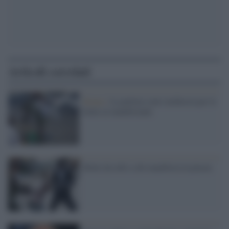
Articoli correlati
Kenya /
La polizia sotto inchiesta per le
botte ai manifestanti
Botte da orbi a chi manifesta in piazza