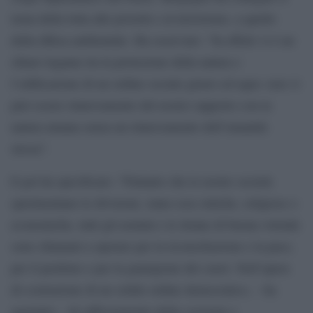
tema della lotta alle povertà e al terrorismo, a quello
della difesa ambientale. Ha osservato: “In effetti vi è un
chiaro legame tra la protezione della natura e
l’edificazione di un ordine sociale giusto ed equo: non vi
può essere rinnovamento del nostro rapporto con la
natura umana senza un rinnovamento dell’umanità
stessa”.
E poi ha specificato: “Fintanto che le nostre società
sperimentano le divisioni, siano esse etniche, religiose o
economiche, tutti gli uomini e le donne di buona volontà
sono chiamati a operare per la riconciliazione e la pace,
per il perdono e per la guarigione dei cuori. Nell’opera
di costruzione di un solido ordine democratico, – ha
aggiunto – di rafforzamento della coesione e