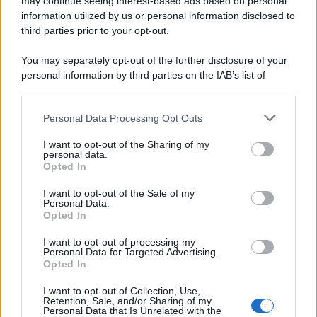
may continue seeing interest-based ads based on personal
information utilized by us or personal information disclosed to
third parties prior to your opt-out.
La scoperta /
Oplontis, le vittime dell’eruzione del Vesuvio
You may separately opt-out of the further disclosure of your
furono più numerose del previsto
personal information by third parties on the IAB’s list of
downstream participants.
Personal Data Processing Opt Outs
This information may also be disclosed by us to third parties
Il medagliere /
Europei di nuoto: Pellecani guida una super
on the IAB’s List of Downstream Participants that may further
I want to opt-out of the Sharing of my
Italia
disclose it to other third parties.
personal data.
Opted In
Please note that this website/app uses one or more Google
services and may gather and store information including but
I want to opt-out of the Sale of my
Personal Data.
not limited to your visit or usage behaviour. You may click to
Opted In
grant or deny consent to Google and its third-party tags to
use your data for below specified purposes in below Google
I want to opt-out of processing my
consent section.
Personal Data for Targeted Advertising.
Opted In
I want to opt-out of Collection, Use,
Retention, Sale, and/or Sharing of my
Personal Data that Is Unrelated with the