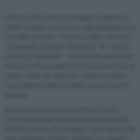
Il Papa ha voluto lanciare un messaggio di speranza da
Nairobi, in Kenya (dove è arrivato oggi pomeriggio per il
suo viaggio pastorale): “Violenza, conflitto e terrorismo”
“si alimentano con paura e disperazione” che “nascono
da povertà e frustrazione”. “La lotta contro questi nemici
della pace e della prosperità deve essere portata avanti da
uomini e donne che, senza paura, credono nei grandi
valori spirituali e politici che hanno ispirato la nascita”
del Kenya.
Bergoglio ha parlato nella State House di Nairobi,
accolto dal presidente Uhuru Kenyatta, figlio del padre
del Kenya moderno, Jomo Kenyatta, e dalle autorità e dal
corpo diplomatico del Paese. Bergoglio ha collegato il