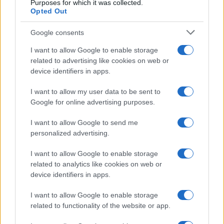
Purposes for which it was collected.
Opted Out
Syndication
Culture
Google consents
Salute
Globalist
I want to allow Google to enable storage
related to advertising like cookies on web or
Megachip
Globalscience
device identifiers in apps.
GiULia
Globalsport
I want to allow my user data to be sent to
Google for online advertising purposes.
Prima Pagina
I want to allow Google to send me
personalized advertising.
Giornale dello
Chi siamo
I want to allow Google to enable storage
Spettacolo
related to analytics like cookies on web or
Contributors
device identifiers in apps.
Wondernet
Facebook
I want to allow Google to enable storage
Giuliana Sgrena
related to functionality of the website or app.
Twitter