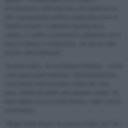
dell’integrazione, della tolleranza e del rispetto per gli
altri, il perseguimento del bene comune deve essere un
obiettivo primario. L’esperienza dimostra che la
violenza, il conflitto e il terrorismo si alimentano con la
paura, la sfiducia e la disperazione, che nascono dalla
povertà e dalla frustrazione”.
“In ultima analisi – ha commentato il Pontefice – la lotta
contro questi nemici della pace e della prosperità deve
essere portata avanti da uomini e donne che, senza
paura, credono nei grandi valori spirituali e politici che
hanno ispirato la nascita della Nazione e danno coerente
testimonianza”.
“Mungu abariki Kenya”, ha concluso il Papa, cioè “Dio