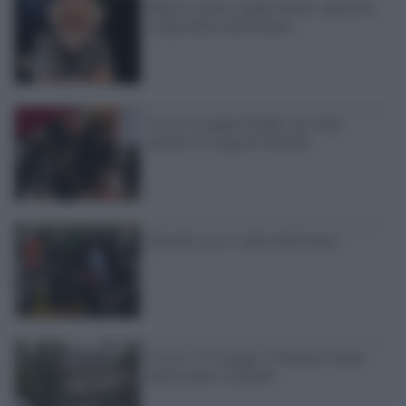
Papa in Africa, padre Kizito: aprirà la
strada della nonviolenza
Uccisi a sangue freddo: un video
mostra la strage di Nairobi
Nairobi, ecco i video dell'orrore
Uccisi 137 ostaggi: il bilancio finale
dell'assalto a Nairobi