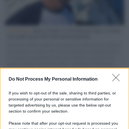
L'intervista /
Marco Croatti e la Flottilla per Gaza: le nostre
vele gonfie grazie alla sollevazione popolare
Il Senatore M5S racconta la sua esperienza sulle barche cariche di
aiuti umanitari assalite dall'esercito israeliano. Una guerra atroce,
il tentativo di disumanizzazione delle vittime, il servilismo del
governo italiano e degli altri europei, il ritorno al colonialismo.
L'importanza dei movimenti.
Do Not Process My Personal Information
Tel Aviv /
La “vittoria totale” di Israele significa una guerra
senza fine
If you wish to opt-out of the sale, sharing to third parties, or
processing of your personal or sensitive information for
targeted advertising by us, please use the below opt-out
section to confirm your selection.
Vangelo /
La vita si intreccia con le paure come il giorno
succede alla notte
Please note that after your opt-out request is processed you