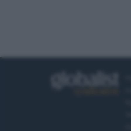
Ch
Co
Fa
Tw
Go