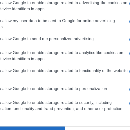
o allow Google to enable storage related to advertising like cookies on
evice identifiers in apps.
o allow my user data to be sent to Google for online advertising
pp
s.
Ulti
to allow Google to send me personalized advertising.
e Paolo Dall’Oglio: il dialogo con l’islam resta la sua
o allow Google to enable storage related to analytics like cookies on
evice identifiers in apps.
o allow Google to enable storage related to functionality of the website
o allow Google to enable storage related to personalization.
L'int
o allow Google to enable storage related to security, including
Gaza:
cation functionality and fraud prevention, and other user protection.
solle
Il Se
barch