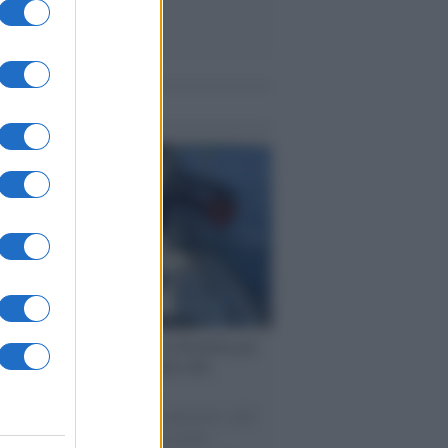
me notizie
ervista /
Marco Croatti e la Flottilla per
 le nostre vele gonfie grazie alla
vazione popolare
natore M5S racconta la sua esperienza sulle
e cariche di aiuti umanitari assalite