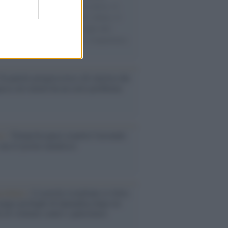
sercito israeliano. Una guerra atroce, il
ivo di disumanizzazione delle vittime, il
ismo del governo italiano e degli altri
ei, il ritorno al colonialismo. L'importanza
ovimenti.
Un partito progressista e di sinistra che
acca sul riarmo ha un serio problema
so /
Trump ha quasi esaurito l'arsenale
ma il tycoon smentisce
iordania /
L’esercito israeliano si ritira
ampo profughi di Qalandiya dopo tre
i di violenze contro i palestinesi