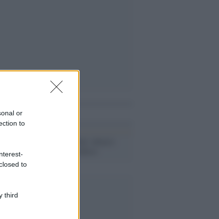
i anche
sonal or
ection to
Panico a Berlino: attacco
all'acido fluoridrico
nterest-
closed to
 third