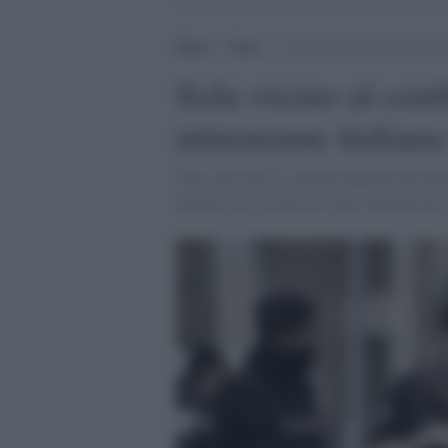
Home
>
Esteri
>
Sola vicino al confine con la
Sola vicino al conf
minorenne italiana
Non sono note le ragioni ufficiali del fer
fermati con l'accusa di voler oltrepassare l