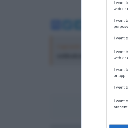
I want t
web or d
I want t
Facebook
Twitter
Telegram
WhatsA
purpose
I want 
Leggi anche:
Tredici anni senza padr
I want t
eredità più attuale
web or d
I want t
or app.
I want t
I want t
authenti