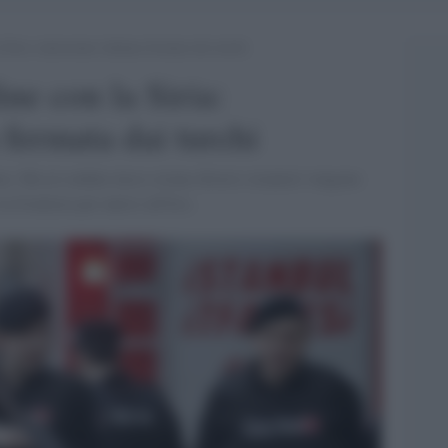
 Siria: minorenne italiana fermata dai turchi
ine con la Siria:
 fermata dai turchi
mo. Ma al confine turco-sirano diversi stranieri vengono
a frontiera per unirsi all'Isis.