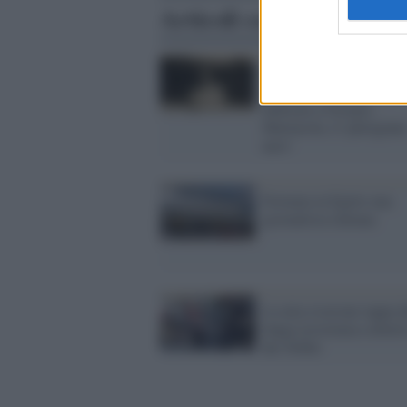
Articoli correlati
Roma, la fermata della 
C 'Amba Aradam' sarà
dedicata a Giorgio
Marincola, il 'partigian
nero'
Fermata in Egitto una
giornalista italiana
La mia evasione tappa d
lunga resistenza collett
dei NoTav