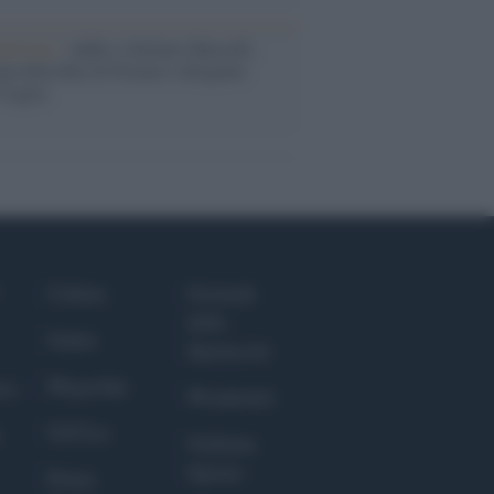
nalismo /
Addio a Stefano Marcelli,
na della Rai di Firenze e dirigente
Usigrai
Culture
Giornale
dello
Salute
Spettacolo
Megachip
nce
Wondernet
GiULia
Giuliana
Sgrena
Prima