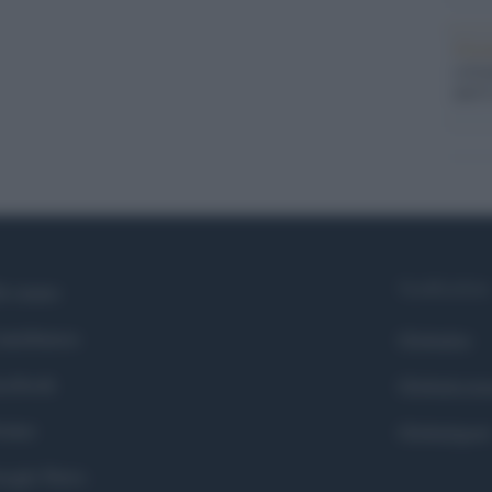
Gior
colon
dell'
Syndication
i siamo
ntributors
Globalist
cebook
Globalscie
itter
Globalsport
ogle News