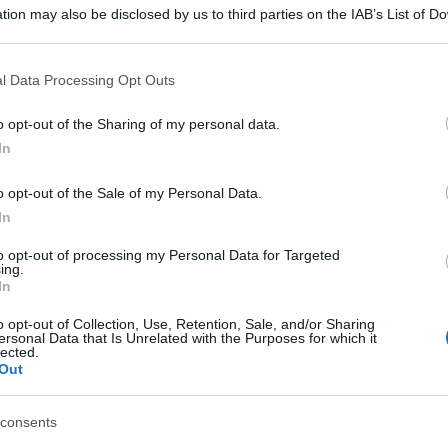
tion may also be disclosed by us to third parties on the IAB’s List of 
 that may further disclose it to other third parties.
 that this website/app uses one or more Google services and may gath
l Data Processing Opt Outs
including but not limited to your visit or usage behaviour. You may click 
 to Google and its third-party tags to use your data for below specifi
o opt-out of the Sharing of my personal data.
ogle consent section.
In
8 anni, è stata fermata circa due settimane fa
 di Adana. La ragazza, con passaporto italiano
o opt-out of the Sale of my Personal Data.
In
n compagnia dei genitori.
to opt-out of processing my Personal Data for Targeted
ing.
i ufficiali del fermo. Adana si trova vicino al
In
versi stranieri sono stati fermati in quella zona
o opt-out of Collection, Use, Retention, Sale, and/or Sharing
llegalmente la frontiera per unirsi all’Isis.La
ersonal Data that Is Unrelated with the Purposes for which it
lected.
o in Turchia, e del caso si sta occupando il
Out
consents