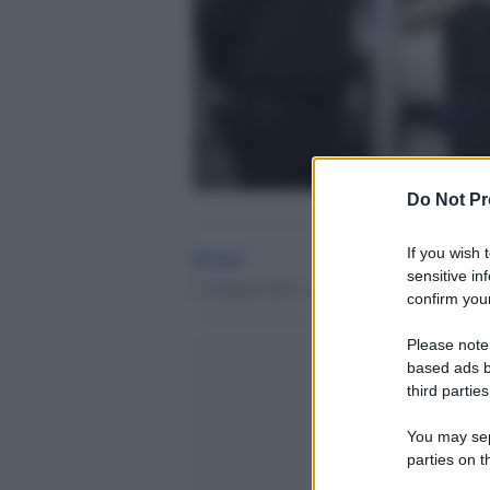
Do Not Pr
Desk2
If you wish 
sensitive in
15 Ottobre 2015 - 17.21
confirm your
Please note
based ads b
third parties
You may sepa
parties on t