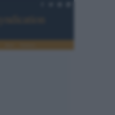
Sport
Tendenze