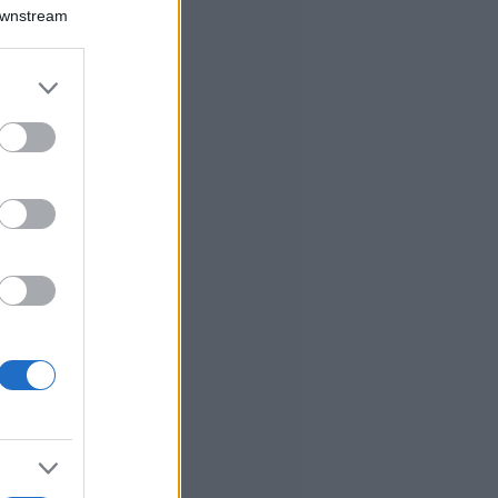
Downstream
er and store
to grant or
ed purposes