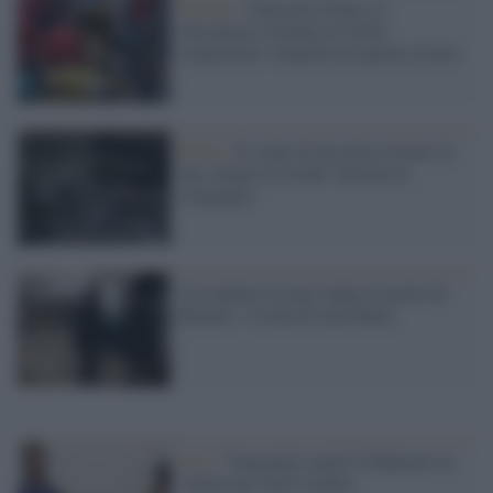
Firenze /
Omicidio Diene, le
telecamere rivelano la verità:
risparmiati i bianchi ha sparato al nero
Roma /
Il corpo di un uomo trovato in
una valigia in strada: fermata la
compagna
Un cadavere in una valigia al porto di
Rimini: si tratta di una donna
Foto /
Venezuela, mette il fidanzato in
valigia per farlo evadere