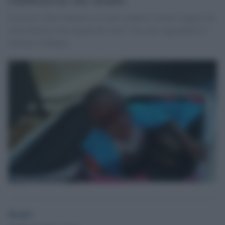
Il piccolo Adou Ouattara era stato scoperto a inizio maggio dai
metal detector alla dogana di Ceuta: stava per raggiungere la
mamma in Spagna
Desk2