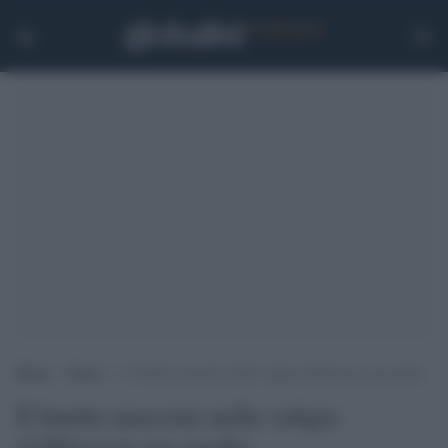
Home
>
Esteri
>
Il bimbo nascosto nella valigia riabbraccia sua madre
Il bimbo nascosto nella valigia
riabbraccia sua madre