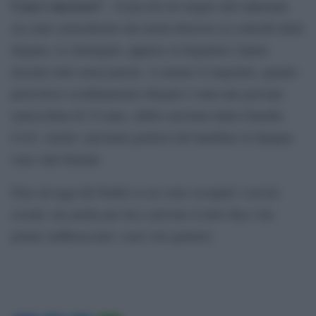
Cosa è successo?
– Il piccolo di origini sub-sahariane
era stato smascherato dai metal detector ai controlli della
dogana. Le immagini, apparse ai doganieri, hanno
lasciato tutti senza parole. A tentare il singolare, quanto
pericoloso sconfinamento illegale è stata una giovane
marocchina di 19 anni, subito arrestata dalla Guardia
Civil. Anche i presunti genitori del bambino in Spagna
sono stati fermati.
Fino ad oggi del bimbo se ne sono occupati i servizi
sociali, ma anche per lui è arrivato il lieto fine e ha
potuto riabbracciare i suoi veri genitori.