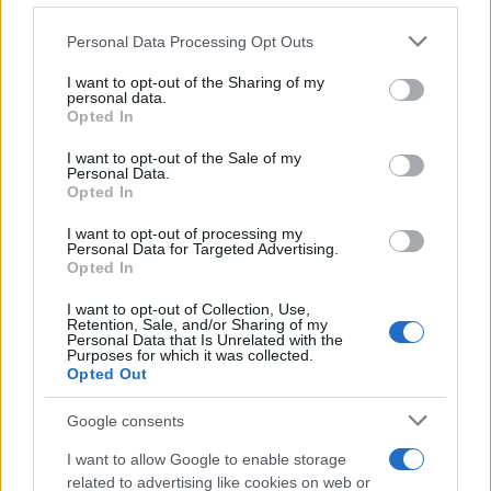
Personal Data Processing Opt Outs
This information may also be disclosed by us to third parties
Il ricordo /
Quando Guccini raccontava le "Cronache
on the IAB’s List of Downstream Participants that may further
I want to opt-out of the Sharing of my
epafaniche": l'intervista all'artista che si definiva un
disclose it to other third parties.
personal data.
'narratore'
Opted In
Please note that this website/app uses one or more Google
services and may gather and store information including but
I want to opt-out of the Sale of my
Personal Data.
not limited to your visit or usage behaviour. You may click to
Opted In
grant or deny consent to Google and its third-party tags to
use your data for below specified purposes in below Google
I want to opt-out of processing my
consent section.
Personal Data for Targeted Advertising.
Opted In
I want to opt-out of Collection, Use,
Retention, Sale, and/or Sharing of my
Personal Data that Is Unrelated with the
Purposes for which it was collected.
Opted Out
Syndication
Culture
Google consents
Salute
Globalist
I want to allow Google to enable storage
related to advertising like cookies on web or