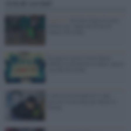
Articoli correlati
Covid-19 /
Alla fine Carpisa fa causa
all'Enac per i danni dal divieto di
imbarco del trolley
Da oggi in vigore il nuovo Dpcm:
obbligo di mascherina al chiuso, ancora
stop alle discoteche
L'odissea di un bimbo di 11 anni:
nascosto in un trolley per entrare in
Europa