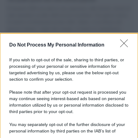
Il Senatore M5S racconta la sua esperienza sulle barche cariche di
aiuti umanitari assalite dall'esercito israeliano. Una guerra atroce,
il tentativo di disumanizzazione delle vittime, il servilismo del
governo italiano e degli altri europei, il ritorno al colonialismo.
L'importanza dei movimenti.
Do Not Process My Personal Information
L'attesa /
Un estate di calcio: tra Mondiali e Serie A
If you wish to opt-out of the sale, sharing to third parties, or
processing of your personal or sensitive information for
targeted advertising by us, please use the below opt-out
section to confirm your selection.
Imperialismo /
Petrolio e prepotenze di Trump: una società
legata a 'Donald' vuole perforare la Groenlandia senza
Please note that after your opt-out request is processed you
autorizzazione
may continue seeing interest-based ads based on personal
information utilized by us or personal information disclosed to
third parties prior to your opt-out.
Musica /
Al maestro Francesco Guccini
You may separately opt-out of the further disclosure of your
personal information by third parties on the IAB’s list of
downstream participants.