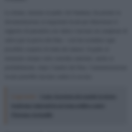
La donna, insieme al padre Ali Ouattara, ha portato la
documentazione ai magistrati locali per dimostrare il
rapporto di parentela con Adou e lasciare un campione di
saliva per la prova del Dna – così da escludere ogni
possibile sospetto di tratta dei minori. Il padre al
momento rimane sotto custodia cautelare, anche se
probabilmente, dopo l’analisi del Dna, l’amministrazione
locale potrebbe lasciare cadere le accuse.
Leggi anche:
Ceuta, il pretesto dei razzisti: la destra
trasforma i migranti in un’arma politica contro
l’Europa e la legalità