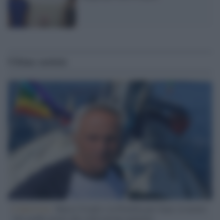
Ultime notizie
L'intervista /
Marco Croatti e la Flottilla per Gaza: le nostre
vele gonfie grazie alla sollevazione popolare