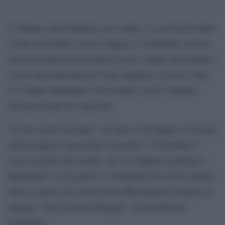
Si chiama Adou Ouattara, ha 8 anni e la sua foto ha fatto
il giro del mondo a inizio maggio: è il bambino scovato
dai metal detector all’interno di una valigia alla frontiera
con la città autonoma di Ceuta (Spagna). Il picco Adou
si è riunito finalmente con la madre, Lucie Ouattara,
arrivata in nave da Algeciras.
“È stato molto toccante”, ha detto a El Mundo l’avvocato
della famiglia, Juan Isidro Fernandez. “Il bambino è
corso incontro alla madre, che è scoppiata a piangere”.
Basteranno 15-20 giorni e i documenti necessari saranno
messi a punto così Adou potrà ufficialmente risiedere in
Spagna. “Era la nostra battaglia”, ha sottolineato
Fernandez.