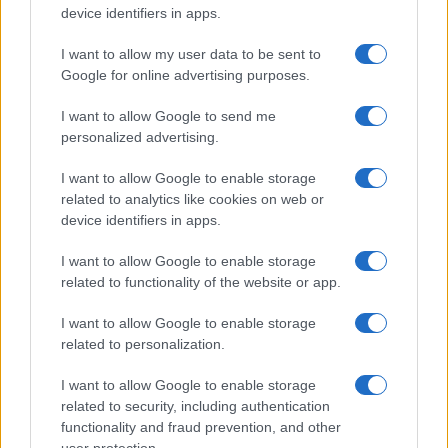
Megachip
Globalscience
device identifiers in apps.
GiULia
Globalsport
I want to allow my user data to be sent to
Google for online advertising purposes.
Prima Pagina
I want to allow Google to send me
personalized advertising.
Giornale dello
Chi siamo
I want to allow Google to enable storage
Spettacolo
related to analytics like cookies on web or
Contributors
device identifiers in apps.
Wondernet
Facebook
I want to allow Google to enable storage
Giuliana Sgrena
related to functionality of the website or app.
Twitter
I want to allow Google to enable storage
Google News
related to personalization.
Mastodon
I want to allow Google to enable storage
related to security, including authentication
Cookie Policy
functionality and fraud prevention, and other