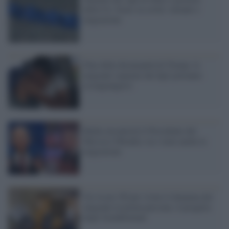
della Ue: focus su covid, varianti e
migrazione
Fine della disumanità di Trump: le
migranti separate dai figli potranno
ricongiungersi
Biden incontrerà il Presidente del
Messico Obrador, tra i temi anche la
migrazione
Un visore 3D per vivere il dramma dei
migranti in prima persona: il progetto
degli Scalabriniani