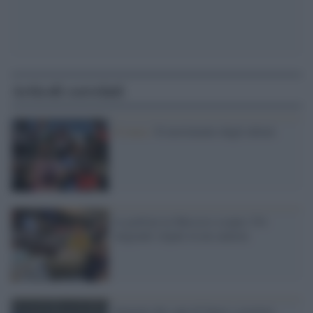
Articoli correlati
Il tema /
Il movimento degli ultimi
La polizia in Messico scopre 334
migranti stipati in un camion
Summit dei capi di Stato e governo