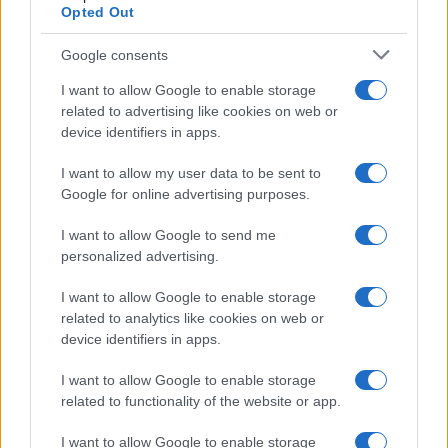
Opted Out
Syndication
Culture
Google consents
Salute
Globalist
I want to allow Google to enable storage
related to advertising like cookies on web or
Megachip
Globalscience
device identifiers in apps.
GiULia
Globalsport
I want to allow my user data to be sent to
Google for online advertising purposes.
Prima Pagina
I want to allow Google to send me
personalized advertising.
Giornale dello
Chi siamo
I want to allow Google to enable storage
Spettacolo
related to analytics like cookies on web or
Contributors
device identifiers in apps.
Wondernet
Facebook
I want to allow Google to enable storage
Giuliana Sgrena
related to functionality of the website or app.
Twitter
I want to allow Google to enable storage