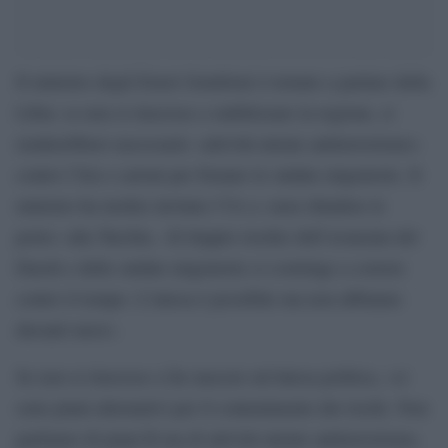
Il ministro degli Esteri Gentiloni è tornato a parlare della
Libia: se non si riuscisse a stabilizzare la regione, si
renderebbero necessarie «attività mirate antiterrorismo»
contro l’Isis e azioni per frenare le ondate migratorie. Il
ministro ha inoltre invitato l’Ue a «non chiudere le
porte» alla Turchia. «Il doppio rischio dell’avanzata del
Daesh e delle ondate migratorie ci costringe a correre
contro il tempo. L’intesa è possibile ma non abbiamo
davanti mesi».
Se non si riuscisse a far nascere un’intesa politica, «ci
sono piani alternativi per il contenimento dei rischi. Non
parliamo di piani B ma di attività mirate antiterrorismo,