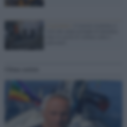
Cisgiordania /
L’esercito israeliano si
ritira dal campo profughi di Qalandiya
dopo tre giorni di violenze contro i
palestinesi
Ultime notizie