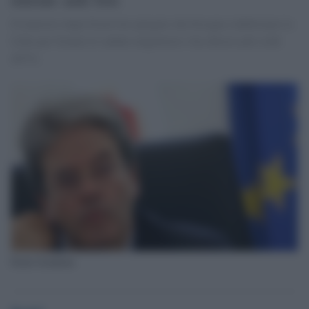
Il ministro degli Esteri ha spiegato che bisogna stabilizzare la
Libia per frenare le ondate migratorie e ha chiesto più soldi
all'Ue.
Paolo Gentiloni