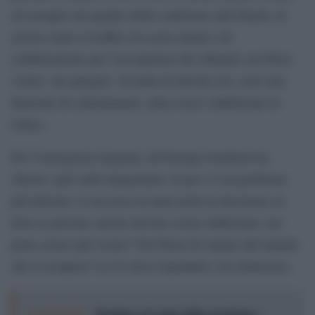
ad esempio nel quadro della coalizione anti-Daesh, di
azioni contro il traffico di esseri umani e di
collaborazione per l’accoglienza dei rifugiati con Paesi
vicini», ha spiegato. Si tratta di attività con «solo una
funzione di contenimento, altra cosa è stabilizzare la
Libia».
Per l’emergenza migranti, all’Europa Gentiloni ha
chiesto «più soldi innanzitutto. E poi c’è un problema
più delicato: il soccorso in mare porta la decisione su
dove le persone salvate devono essere indirizzate: nel
porto sicuro più vicino? Nel Paese di origine del natante
che li recupera? La Ue deve rispondere con chiarezza».
Leggi anche:
Resistere al vuoto della provincia e