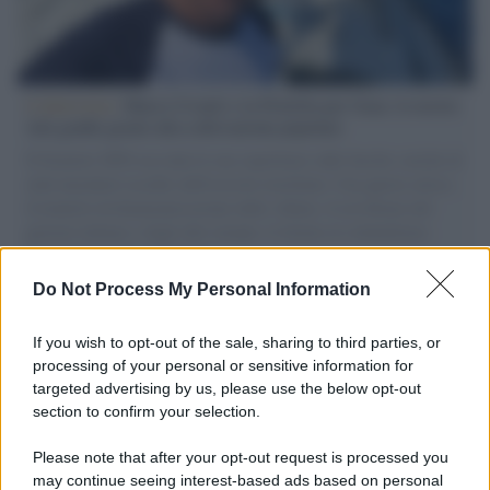
L'intervista /
Marco Croatti e la Flottilla per Gaza: le nostre
vele gonfie grazie alla sollevazione popolare
Il Senatore M5S racconta la sua esperienza sulle barche cariche di
aiuti umanitari assalite dall'esercito israeliano. Una guerra atroce,
il tentativo di disumanizzazione delle vittime, il servilismo del
governo italiano e degli altri europei, il ritorno al colonialismo.
L'importanza dei movimenti.
Do Not Process My Personal Information
Cisgiordania /
L’esercito israeliano si ritira dal campo
profughi di Qalandiya dopo tre giorni di violenze contro i
If you wish to opt-out of the sale, sharing to third parties, or
palestinesi
processing of your personal or sensitive information for
targeted advertising by us, please use the below opt-out
section to confirm your selection.
Giornalismo /
Addio a Stefano Marcelli, colonna della Rai
di Firenze e dirigente dell'Usigrai
Please note that after your opt-out request is processed you
may continue seeing interest-based ads based on personal