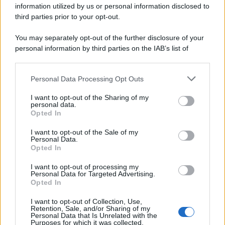
information utilized by us or personal information disclosed to
third parties prior to your opt-out.
Lo scenario /
Ceuta, l’ombra del Marocco sull’assalto
You may separately opt-out of the further disclosure of your
mentre Trump rafforza i rapporti con Rabat e trama contro la
personal information by third parties on the IAB’s list of
Spagna
downstream participants.
Personal Data Processing Opt Outs
This information may also be disclosed by us to third parties
La data /
L'8 agosto, quando la memoria dovrebbe insegnarci
on the IAB’s List of Downstream Participants that may further
I want to opt-out of the Sharing of my
qualcosa
disclose it to other third parties.
personal data.
Opted In
Please note that this website/app uses one or more Google
services and may gather and store information including but
I want to opt-out of the Sale of my
Personal Data.
not limited to your visit or usage behaviour. You may click to
Opted In
grant or deny consent to Google and its third-party tags to
use your data for below specified purposes in below Google
I want to opt-out of processing my
consent section.
Personal Data for Targeted Advertising.
Opted In
I want to opt-out of Collection, Use,
Retention, Sale, and/or Sharing of my
Personal Data that Is Unrelated with the
Purposes for which it was collected.