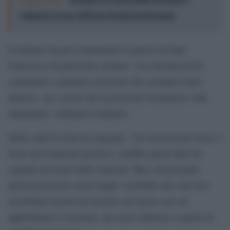
colmarlo: il caso dell’Aps People Involvement
Il ministro ha poi commentato le parole di Papa
Francesco sul genocidio armeno: «Le autorità turche
continuano a prendere posizioni che considero fuori
misura», ma «credo che la posizione di apertura vada
mantenuta», dichiara il ministro.
Infine sulll’Ucraina ha spiegato: «Se nei prossimi mesi ci
fosse un’evoluzione positiva, sarebbe giusto dare un
segnale sul fronte delle sanzioni. Ma a chi presenta
questa posizione come troppo ‘morbidà, dico che non
accettiamo lezioni da nessuno sul rigore con cui
applichiamo le sanzioni, che non è inferiore a quello di