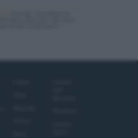
anca /
Caso Mps: i pm milanesi ora
ono vederci chiaro sulle “chat” tra un
ente del Mef e alcuni ministri
Culture
Giornale
dello
Salute
Spettacolo
Megachip
nce
Wondernet
GiULia
Giuliana
Sgrena
Prima