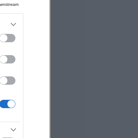
Downstream
er and store
to grant or
ed purposes