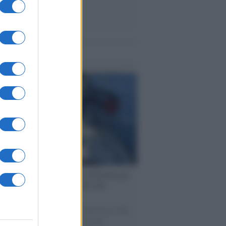
me notizie
ervista /
Marco Croatti e la Flottilla per
 le nostre vele gonfie grazie alla
vazione popolare
natore M5S racconta la sua esperienza sulle
e cariche di aiuti umanitari assalite