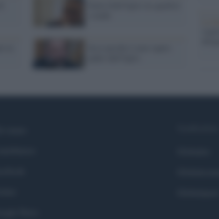
di
Paolo Dall'Oglio tra qaedisti
e mafie
La b
vogli
dirig
ti in
Ecco perché è stato rapito
padre dall'Oglio
Syndication
i siamo
ntributors
Globalist
cebook
Globalscie
itter
Globalsport
ogle News