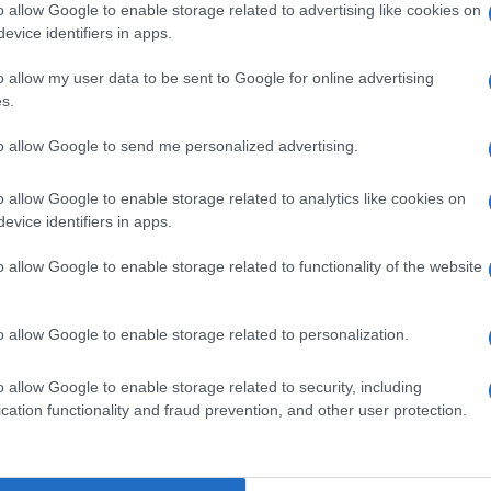
o allow Google to enable storage related to advertising like cookies on
er un aggiornamento sul rapimento Dall’Oglio ha
evice identifiers in apps.
uita con il massimo impegno e, come per tutti
o allow my user data to be sent to Google for online advertising
re il massimo riserbo».
s.
Ulti
to allow Google to send me personalized advertising.
e Paolo Dall’Oglio: il dialogo con l’islam resta la sua
o allow Google to enable storage related to analytics like cookies on
evice identifiers in apps.
o allow Google to enable storage related to functionality of the website
e fa «vi erano notizie confortanti sullo stato in
sto non vi era e non vi può essere alcuna
o allow Google to enable storage related to personalization.
à di penetrare la struttura che lo tiene
L'int
o allow Google to enable storage related to security, including
Gaza:
cation functionality and fraud prevention, and other user protection.
solle
Il Se
barch