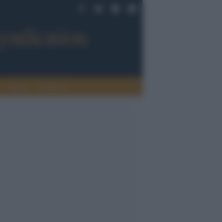
Sport
Tendenze