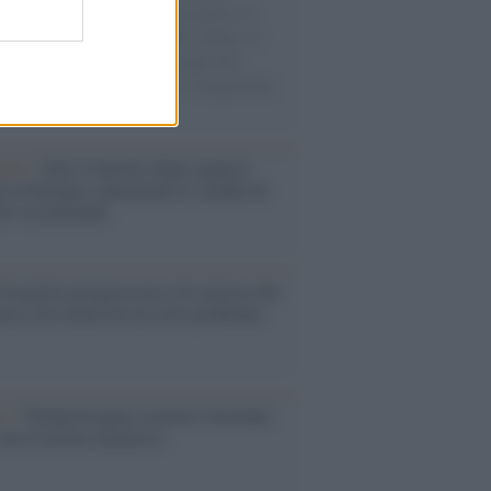
sercito israeliano. Una guerra atroce, il
ivo di disumanizzazione delle vittime, il
ismo del governo italiano e degli altri
ei, il ritorno al colonialismo. L'importanza
ovimenti.
enze /
Sale il numero degli acquisti
e in Europa e aumentano le vendite di
oli second hand
Un partito progressista e di sinistra che
acca sul riarmo ha un serio problema
so /
Trump ha quasi esaurito l'arsenale
ma il tycoon smentisce