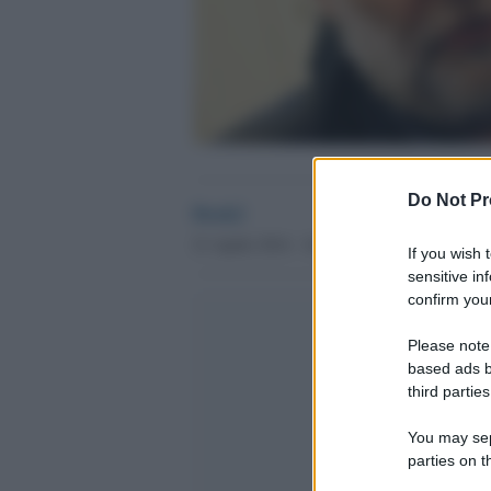
Do Not Pr
Desk2
21 Aprile 2014 - 16.28
If you wish 
sensitive in
confirm your
Please note
based ads b
third parties
You may sepa
parties on t