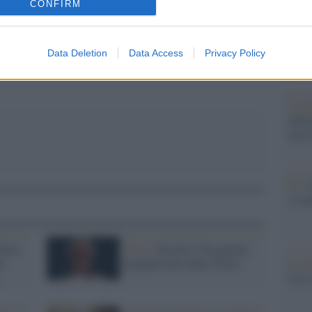
CONFIRM
dall'e
pp
tentat
servil
europ
Data Deletion
Data Access
Privacy Policy
dei m
Tend
onlin
artic
Pd /
si sp
aolo
Siria /
Perché il 29 gennaio
e
pregherò per padre Paolo
Il ca
Usa, 