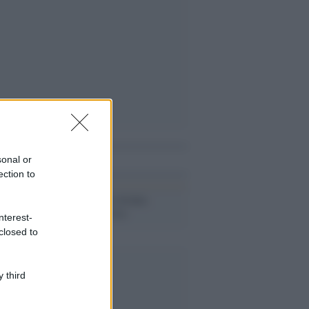
i anche
sonal or
ection to
L'opposizione siriana:
Dall'Oglio è vivo
nterest-
closed to
 third