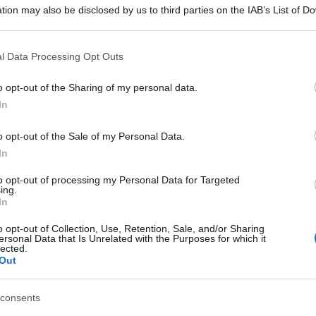
tion may also be disclosed by us to third parties on the IAB’s List of 
 that may further disclose it to other third parties.
 that this website/app uses one or more Google services and may gath
l Data Processing Opt Outs
including but not limited to your visit or usage behaviour. You may click 
 to Google and its third-party tags to use your data for below specifi
7 luglio 2013 nei pressi di Raqqa nella Siria
o opt-out of the Sharing of my personal data.
ogle consent section.
In
 miliziani dello Stato islamico dell’Iraq e del
onti dell’Esercito libero siriano (Els),
o opt-out of the Sale of my Personal Data.
me siriano. Dall’Oglio, 59 anni, ha trascorso 30
In
nità monastica di Mar Musa, a nord di Damasco.
to opt-out of processing my Personal Data for Targeted
ing.
In
 e si trovi in una delle prigioni dello Stato
o opt-out of Collection, Use, Retention, Sale, and/or Sharing
motivi di sicurezza non riveleremo dove si trova»,
ersonal Data that Is Unrelated with the Purposes for which it
lected.
dell’Els sostengono che «secondo le informazioni
Out
so trattative per la liberazione del gesuita
consents