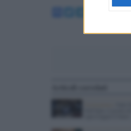
Facebook
Twitter
Telegram
WhatsA
Articoli correlati
Testimonianza /
Padre P
Dall'Oglio, il gesuita ch
sapeva leggere il futuro