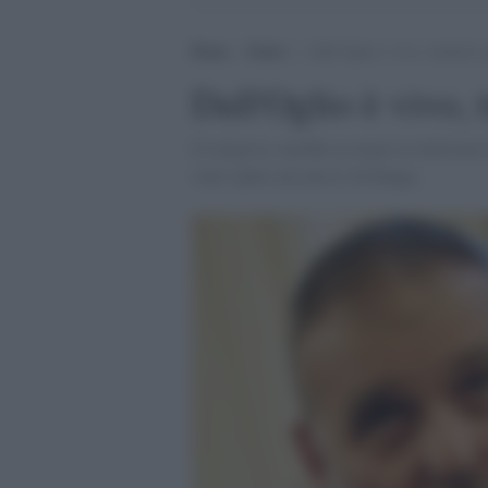
Home
>
Esteri
>
Dall’Oglio è vivo, trattative 
Dall'Oglio è vivo, t
Il religioso sarebbe in mano ai miliziani 
stato rapito nei pressi di Raqqa.