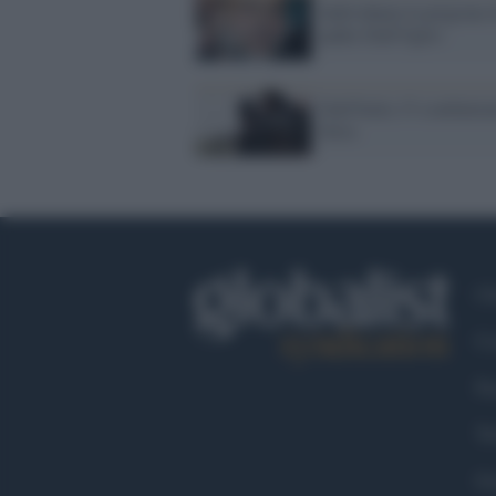
Individuata la prigione 
padre Dall'Oglio
Dall'Italia 15 combatten
Siria
Ch
Co
Fa
Tw
Go