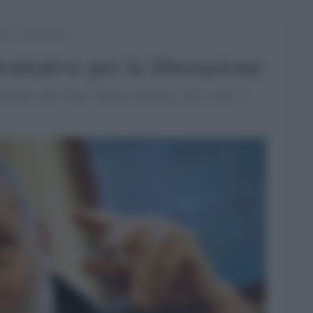
per la liberazione
rattative per la liberazione
jihadisti dello Stato islamico dell'Iraq e del Levante. È