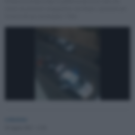
Polemica in Francia dopo la pubblicazione di un video che
mostra un poliziotto manganellare una donna e spruzzarle poi
in faccia del gas lacrimogeno. Video.
redazione
20 Agosto 2013 - 11.54