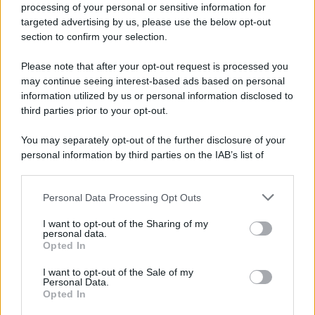
processing of your personal or sensitive information for
targeted advertising by us, please use the below opt-out
section to confirm your selection.
Il libro /
Crescere significa pentirsi: l’immaturità degli
italiani tra berlusconismo, fascismo e nuove nostalgie
Please note that after your opt-out request is processed you
may continue seeing interest-based ads based on personal
information utilized by us or personal information disclosed to
third parties prior to your opt-out.
Memoria /
Quando Pasolini raccontava i minatori italiani in
You may separately opt-out of the further disclosure of your
Belgio dopo Marcinelle
personal information by third parties on the IAB’s list of
downstream participants.
Personal Data Processing Opt Outs
This information may also be disclosed by us to third parties
Il libro /
La letteratura che racconta l’estate
on the IAB’s List of Downstream Participants that may further
I want to opt-out of the Sharing of my
disclose it to other third parties.
personal data.
Opted In
Please note that this website/app uses one or more Google
services and may gather and store information including but
I want to opt-out of the Sale of my
Personal Data.
not limited to your visit or usage behaviour. You may click to
Opted In
grant or deny consent to Google and its third-party tags to
use your data for below specified purposes in below Google