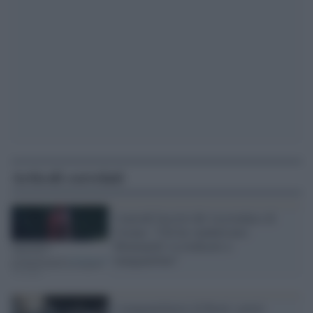
Articoli correlati
I metodi fascisti del vicesindaco di
Cerano: "Chi ha vandalizzato
Montanelli va rieducato a
manganellate"
I manganellatori di Renzi: poteri