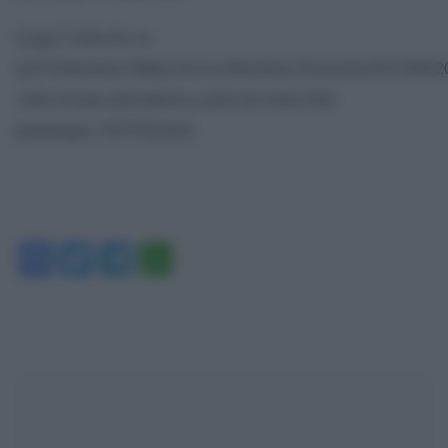
Leggi l’articolo su
[url”Liberation”]http://www.liberation.fr/societe/2013/08/2
video-d-une-arrestation-a-joue-les-tours-fait-
polemique_925762[/url].
Facebook
Twitter
Telegram
WhatsApp