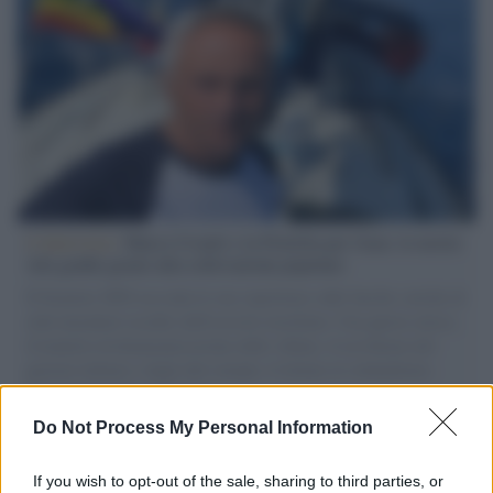
L'intervista /
Marco Croatti e la Flottilla per Gaza: le nostre
vele gonfie grazie alla sollevazione popolare
Il Senatore M5S racconta la sua esperienza sulle barche cariche di
aiuti umanitari assalite dall'esercito israeliano. Una guerra atroce,
il tentativo di disumanizzazione delle vittime, il servilismo del
governo italiano e degli altri europei, il ritorno al colonialismo.
L'importanza dei movimenti.
Do Not Process My Personal Information
Il lutto /
Addio a Livio Berruti, leggenda dello sprint
italiano
If you wish to opt-out of the sale, sharing to third parties, or