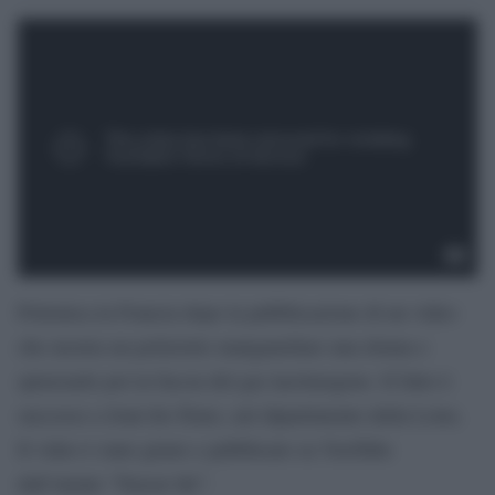
Polemica in Francia dopo la pubblicazione di un video
che mostra un poliziotto manganellare una donna e
spruzzarle poi in faccia del gas lacrimogeno. Il fatto è
successo a Joué-lès-Tours, nel dipartimento della Loira.
Il video è stato girato e pubblicato su YouTube
dall’utente “Nasser tkt”.