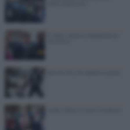
deboli, maniere forti
Il sindaco minaccia: manganellate per
chi protesta
Botte da orbi a chi manifesta in piazza
Scontri a Roma: la carica? Un equivoco