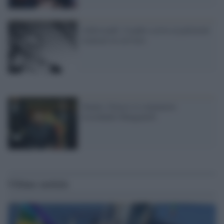
Aldrovandi: il padre scrive ai poliziotti
rientrati in servizio
Senato, Grasso si commuove
ricordando Manganelli
Ultime notizie