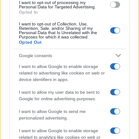
I want to opt-out of processing my
consent section.
Personal Data for Targeted Advertising.
Opted In
I want to opt-out of Collection, Use,
Retention, Sale, and/or Sharing of my
Personal Data that Is Unrelated with the
Purposes for which it was collected.
Opted Out
Syndication
Culture
Google consents
Salute
Globalist
I want to allow Google to enable storage
related to advertising like cookies on web or
Megachip
Globalscience
device identifiers in apps.
GiULia
Globalsport
I want to allow my user data to be sent to
Google for online advertising purposes.
Prima Pagina
I want to allow Google to send me
personalized advertising.
Giornale dello
Chi siamo
I want to allow Google to enable storage
Spettacolo
related to analytics like cookies on web or