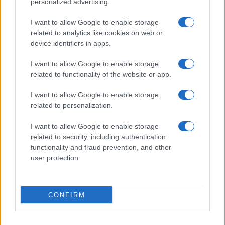
personalized advertising.
Giornale dello
Chi siamo
I want to allow Google to enable storage
Spettacolo
related to analytics like cookies on web or
Contributors
device identifiers in apps.
Wondernet
Facebook
I want to allow Google to enable storage
Giuliana Sgrena
related to functionality of the website or app.
Twitter
I want to allow Google to enable storage
Google News
related to personalization.
Mastodon
I want to allow Google to enable storage
related to security, including authentication
Cookie Policy
functionality and fraud prevention, and other
user protection.
Preferenze Privacy
CONFIRM
©2021 Globalist.it • All right reserved.