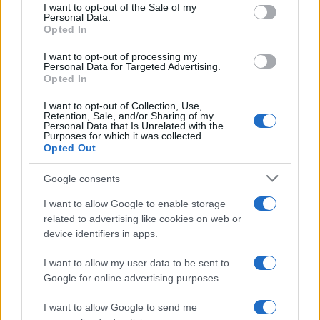
services and may gather and store information including but
I want to opt-out of the Sale of my
Personal Data.
not limited to your visit or usage behaviour. You may click to
Opted In
grant or deny consent to Google and its third-party tags to
use your data for below specified purposes in below Google
I want to opt-out of processing my
consent section.
Personal Data for Targeted Advertising.
Opted In
I want to opt-out of Collection, Use,
Retention, Sale, and/or Sharing of my
Personal Data that Is Unrelated with the
Purposes for which it was collected.
Opted Out
Syndication
Culture
Google consents
Salute
Globalist
I want to allow Google to enable storage
related to advertising like cookies on web or
Megachip
Globalscience
device identifiers in apps.
GiULia
Globalsport
I want to allow my user data to be sent to
Google for online advertising purposes.
Prima Pagina
I want to allow Google to send me