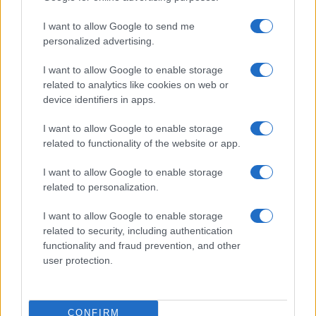
Prima Pagina
I want to allow Google to send me
personalized advertising.
Giornale dello
Chi siamo
I want to allow Google to enable storage
Spettacolo
related to analytics like cookies on web or
Contributors
device identifiers in apps.
Wondernet
Facebook
I want to allow Google to enable storage
Giuliana Sgrena
related to functionality of the website or app.
Twitter
I want to allow Google to enable storage
Google News
related to personalization.
Mastodon
I want to allow Google to enable storage
related to security, including authentication
Cookie Policy
functionality and fraud prevention, and other
user protection.
Preferenze Privacy
CONFIRM