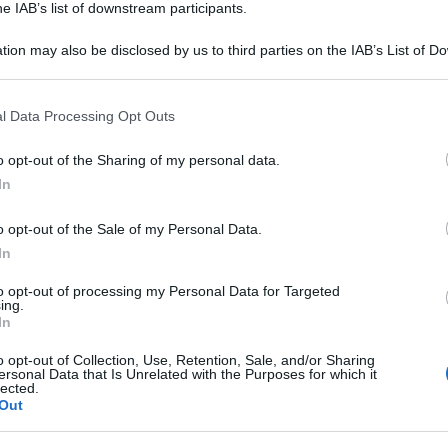
he IAB’s list of downstream participants.
tion may also be disclosed by us to third parties on the IAB’s List of 
 that may further disclose it to other third parties.
 that this website/app uses one or more Google services and may gath
l Data Processing Opt Outs
a ufficiale la sua rielezione, il Presidente
including but not limited to your visit or usage behaviour. You may click 
 to Google and its third-party tags to use your data for below specifi
 record da Guinness dei primati.
o opt-out of the Sharing of my personal data.
ogle consent section.
In
ial network nell’arco di 24 ore;
o opt-out of the Sale of my Personal Data.
or numero di “mi piace” nelle 24 ore;
In
to opt-out of processing my Personal Data for Targeted
 piace” di sempre.
ing.
In
t “four more years” con la foto dell’abbraccio a
o opt-out of Collection, Use, Retention, Sale, and/or Sharing
ustin Bieber sul twitt più retwittato (più di
ersonal Data that Is Unrelated with the Purposes for which it
lected.
 ore ha raggiunto 670.466.
Out