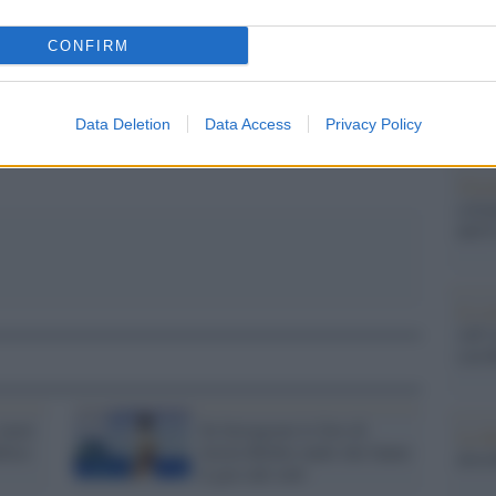
barch
pp
dall'e
CONFIRM
tentat
servil
europ
dei m
Data Deletion
Data Access
Privacy Policy
Gior
colon
dell'
Lo sc
sull’
con R
 meet
Su Instagram le foto di
La da
elice
Justin Bieber nudo che fanno
dovre
il giro del web