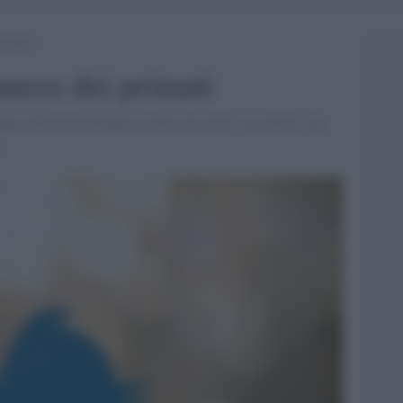
primati
ness dei primati
ofilo di Facebook hanno surclassato tutti i record di "mi
.