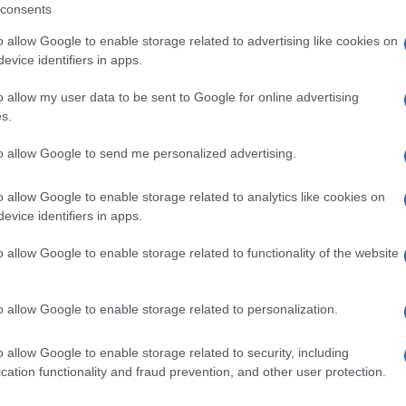
Facebook di Obama, dove ha ottenuto gli altri due
consents
 “mi piace” in mezza giornata. Il record finale,
o allow Google to enable storage related to advertising like cookies on
evice identifiers in apps.
ed entrerà entro le 24 ore nel libro dei
m Est.
o allow my user data to be sent to Google for online advertising
Ulti
s.
to allow Google to send me personalized advertising.
 riscoprire la cultura e la memoria storica per
o allow Google to enable storage related to analytics like cookies on
evice identifiers in apps.
o allow Google to enable storage related to functionality of the website
RS
o allow Google to enable storage related to personalization.
L'int
Gaza:
o allow Google to enable storage related to security, including
solle
cation functionality and fraud prevention, and other user protection.
Il Se