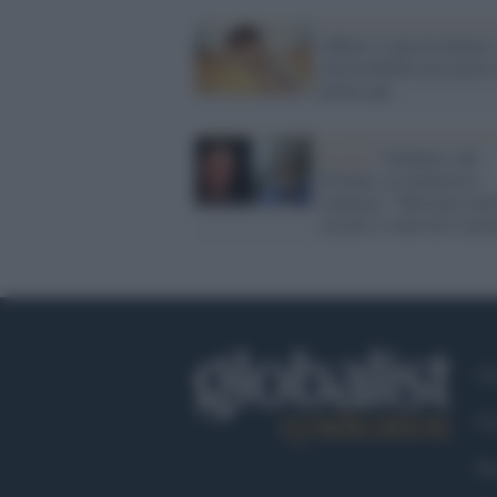
Offerti 2 mln di dollari 
Justin Bieber per girare
porno gay
Il caso /
Guinness dei
Primati, la clamorosa
rinuncia: "Messner meri
record, è stato lui il pr
Ch
Co
Fa