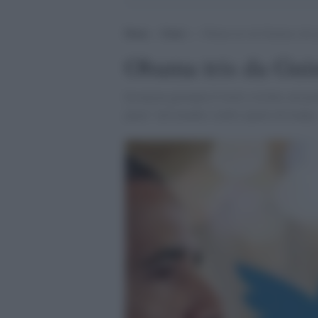
Home
>
Esteri
>
Obama tris da Guinness dei 
Obama tris da Guin
In mezza giornata il twitt e la foto sul pr
piace" nel mondo e nello spazio di tempo