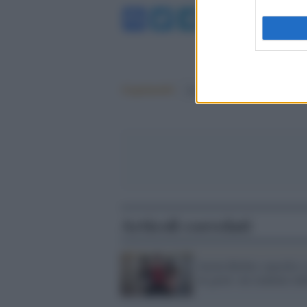
Facebook
Twitter
Telegram
WhatsA
Argomenti:
facebook
Articoli correlati
Justin Bieber cancella i
& greet: mi rendono inf