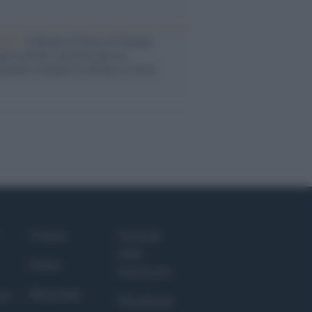
tina /
Il Board of Peace di Trump
na il primo contratto per un
mentale avamposto militare a Gaza
Culture
Giornale
dello
Salute
Spettacolo
Megachip
nce
Wondernet