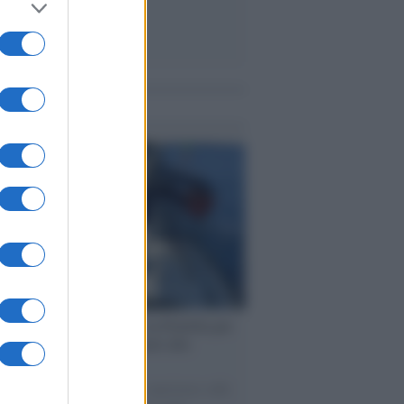
me notizie
ervista /
Marco Croatti e la Flottilla per
 le nostre vele gonfie grazie alla
vazione popolare
natore M5S racconta la sua esperienza sulle