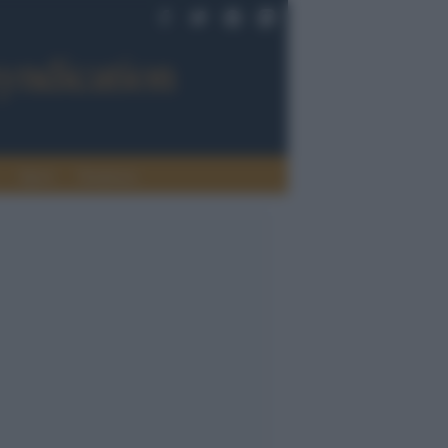
Sport
Tendenze