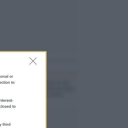
i anche
sonal or
Curiosità /
720 ore in sala:
ection to
dalla Svezia il film più lungo
della storia del cinema
nterest-
closed to
 third