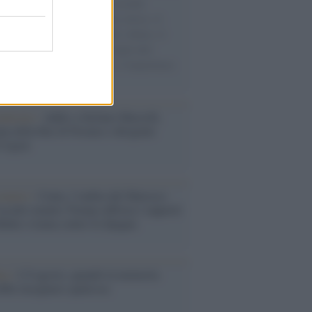
e cariche di aiuti umanitari assalite
sercito israeliano. Una guerra atroce, il
ivo di disumanizzazione delle vittime, il
ismo del governo italiano e degli altri
ei, il ritorno al colonialismo. L'importanza
ovimenti.
nalismo /
Addio a Stefano Marcelli,
na della Rai di Firenze e dirigente
Usigrai
enario /
Ceuta, l’ombra del Marocco
assalto mentre Trump rafforza i rapporti
abat e trama contro la Spagna
ta /
L'8 agosto, quando la memoria
bbe insegnarci qualcosa