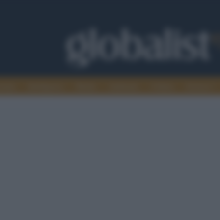
omia
Intelligence
Media
Ambiente
Cultura
Scienza