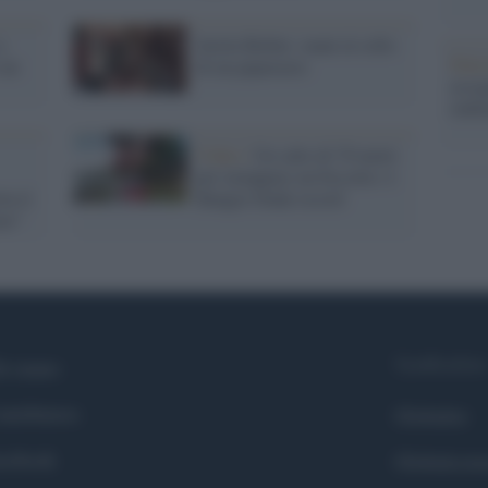
a
Justin Bieber: mani al collo
Pales
 un
di un paparazzo
asseg
rudi
Video /
Un salto di 70 metri
per inzuppare un biscotto: è
ta il
Bungee Dunk record
imo"
Syndication
i siamo
ntributors
Globalist
cebook
Globalscie