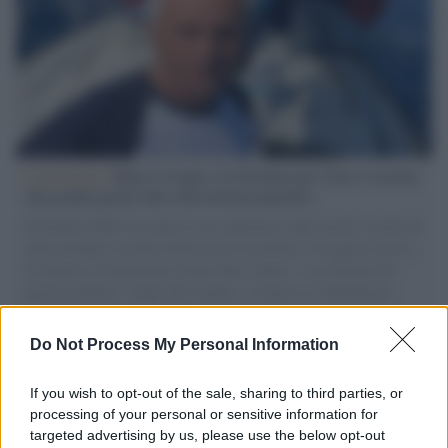
L'intervista /
Marco Croatti e la Flottilla per Gaza: le nostre
vele gonfie grazie alla sollevazione popolare
Il Senatore M5S racconta la sua esperienza sulle barche cariche di
aiuti umanitari assalite dall'esercito israeliano. Una guerra atroce,
il tentativo di disumanizzazione delle vittime, il servilismo del
governo italiano e degli altri europei, il ritorno al colonialismo.
L'importanza dei movimenti.
Do Not Process My Personal Information
Tel Aviv /
La “vittoria totale” di Israele significa una guerra
senza fine
If you wish to opt-out of the sale, sharing to third parties, or
processing of your personal or sensitive information for
targeted advertising by us, please use the below opt-out