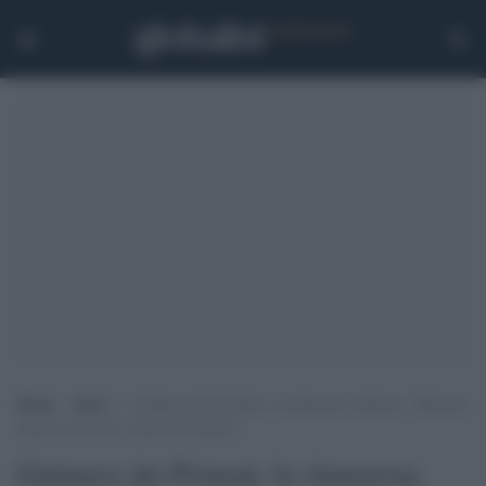
Home
>
Sport
>
Guinness dei Primati, la clamorosa rinuncia: “Messner
merita il record, è stato lui il primo”
Guinness dei Primati, la clamorosa