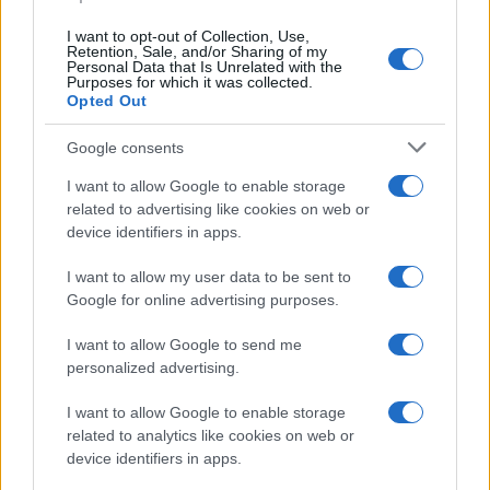
I want to opt-out of Collection, Use,
Retention, Sale, and/or Sharing of my
Personal Data that Is Unrelated with the
Purposes for which it was collected.
Opted Out
Syndication
Culture
Google consents
Salute
Globalist
I want to allow Google to enable storage
related to advertising like cookies on web or
Megachip
Globalscience
device identifiers in apps.
GiULia
Globalsport
I want to allow my user data to be sent to
Google for online advertising purposes.
Prima Pagina
I want to allow Google to send me
personalized advertising.
Giornale dello
Chi siamo
I want to allow Google to enable storage
Spettacolo
related to analytics like cookies on web or
Contributors
device identifiers in apps.
Wondernet