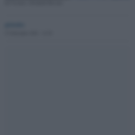
Ed Viesturs e Reinhold Messner
globalist
27 Settembre 2023 - 12.39