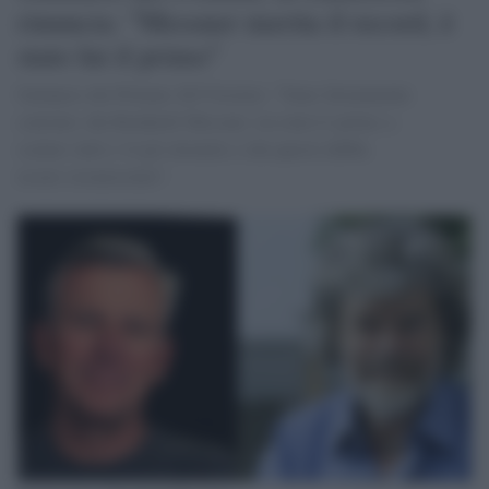
rinuncia: "Messner merita il record, è
stato lui il primo"
Guinness dei Primati, Ed Viesturs: "Sono fermamente
convinto che Reinhold Messner sia stato il primo a
scalare tutti e 14 gli ottomila e che questo debba
essere riconosciuto".