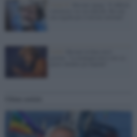
Covid-19 /
Messner spiega: "E' difficile
convincere i no vax tedeschi. Ma sarà
una tragedia per il turismo invernale"
Covid /
Messner in linea con il
governo: "La montagna non è solo sci,
giusto chiudere gli impianti"
Ultime notizie