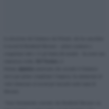
La decisione del Guinness dei Primati, che ha cancellato
il record di Reinhold Messner – primo scalatore a
conquistare tutti e 14 gli 8mila del mondo – ha avuto una
Ed Viesturs
clamorosa svolta.
, il
alpinista
64enne
americano che secondo il Guinness
aveva per primo completato l’impresa, ha annunciato di
voler rinunciare al record per lasciarlo nelle mani di
Messner.
“Sono fermamente convinto che Reinhold Messner sia