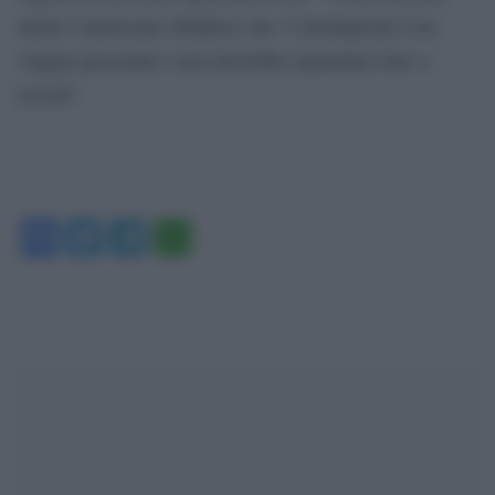
anche l’americano ribadisce che “l’arrampicata è un
viaggio personale e non dovrebbe riguardare liste o
record”.
Facebook
Twitter
Telegram
WhatsApp