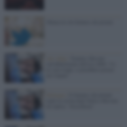
Obama tris da Guinness dei primati
Alto Adige /
Trentino, Messner
sull'abbattimento dell'orso M90: "Ce
ne sono troppi, si potrebbero portare
nei Carpazi"
Montagna /
Il Guinness dei primati
toglie la corona degli 8mila a Messner,
lui replica: "Sciocchezze"