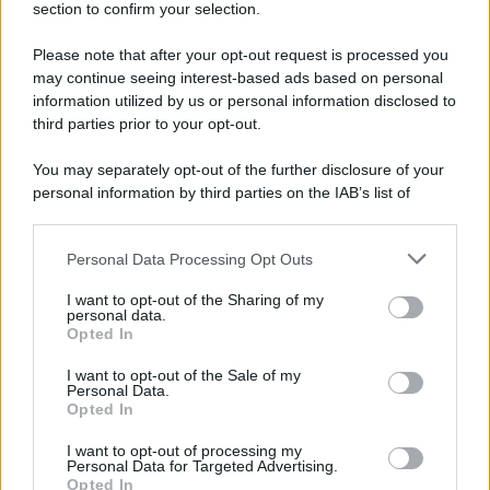
section to confirm your selection.
Vangelo /
La vita si intreccia con le paure come il giorno
succede alla notte
Please note that after your opt-out request is processed you
may continue seeing interest-based ads based on personal
information utilized by us or personal information disclosed to
third parties prior to your opt-out.
La scoperta /
Oplontis, le vittime dell’eruzione del Vesuvio
You may separately opt-out of the further disclosure of your
furono più numerose del previsto
personal information by third parties on the IAB’s list of
downstream participants.
Personal Data Processing Opt Outs
This information may also be disclosed by us to third parties
Il medagliere /
Europei di nuoto: Pellecani guida una super
on the IAB’s List of Downstream Participants that may further
I want to opt-out of the Sharing of my
Italia
disclose it to other third parties.
personal data.
Opted In
Please note that this website/app uses one or more Google
services and may gather and store information including but
I want to opt-out of the Sale of my
Personal Data.
not limited to your visit or usage behaviour. You may click to
Opted In
grant or deny consent to Google and its third-party tags to
use your data for below specified purposes in below Google
I want to opt-out of processing my
consent section.
Personal Data for Targeted Advertising.
Opted In