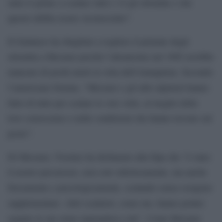
stato il primo a scalare tutti e 14 gli ottomila e che
questo debba essere riconosciuto”.
Il Guinness ha sbagliato a togliere il primato degli
ottomila a Messner perché l’altoatesino nel 1985 avrebbe
mancato di pochi metri la vetta dell’Annapurna. Secondo
l’americano 64enne, “Messner e gli altri alpinisti hanno
fatto di tutto per scalare le vere vette, al meglio delle
loro conoscenze e nelle condizioni che hanno trovato sul
posto”.
Di Messner, Viesturs ha dichiarato alla Dpa che “è stato
il nostro precursore, non solo stilisticamente, ma anche
fisicamente e psicologicamente, scalando senza ossigeno
supplementare. Altri scalatori, come me, hanno potuto
seguire le sue orme ispirandosi a lui”. Come Messner