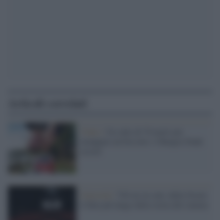
Articoli correlati
Video /
Un salto di 70 metri per
inzuppare un biscotto: è Bungee Dunk
record
Curiosità /
720 ore in sala: dalla Svezia
il film più lungo della storia del cinema