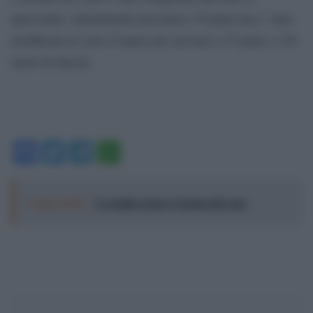
quest’anno. Inizialmente prevedeva 70 piani ma e’ stata
modificata in corso d’opera per arrivare a 75 piani e 338
metri di altezza.
Facebook
Twitter
Telegram
WhatsApp
Leggi anche:
La mafia russa e l'arma del caos