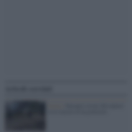
Articoli correlati
Guerra /
Mariupol, trovati 200 cadaveri
tra le macerie di un grattacielo