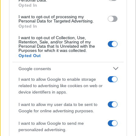
Personal Data.
not limited to your visit or usage behaviour. You may click to
Opted In
grant or deny consent to Google and its third-party tags to
use your data for below specified purposes in below Google
I want to opt-out of processing my
consent section.
Personal Data for Targeted Advertising.
Opted In
I want to opt-out of Collection, Use,
Retention, Sale, and/or Sharing of my
Personal Data that Is Unrelated with the
Purposes for which it was collected.
Opted Out
Syndication
Culture
Google consents
Salute
Globalist
I want to allow Google to enable storage
related to advertising like cookies on web or
Megachip
Globalscience
device identifiers in apps.
GiULia
Globalsport
I want to allow my user data to be sent to
Google for online advertising purposes.
Prima Pagina
I want to allow Google to send me
personalized advertising.