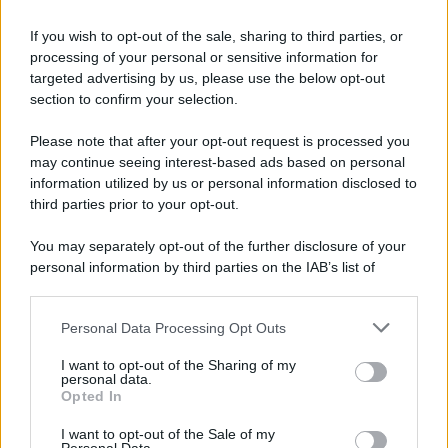
Musica /
Al maestro Francesco Guccini
If you wish to opt-out of the sale, sharing to third parties, or
processing of your personal or sensitive information for
targeted advertising by us, please use the below opt-out
section to confirm your selection.
Il ricordo /
Quando Guccini raccontava le "Cronache
epafaniche": l'intervista all'artista che si definiva un
Please note that after your opt-out request is processed you
'narratore'
may continue seeing interest-based ads based on personal
information utilized by us or personal information disclosed to
third parties prior to your opt-out.
Lo studio /
Disinformazione russa e destra: anche la
You may separately opt-out of the further disclosure of your
macchina propagandistica di Putin dietro la crisi di Ceuta
personal information by third parties on the IAB’s list of
downstream participants.
Personal Data Processing Opt Outs
This information may also be disclosed by us to third parties
Tendenze /
Sale il numero degli acquisti online in Europa e
on the IAB’s List of Downstream Participants that may further
I want to opt-out of the Sharing of my
aumentano le vendite di articoli second hand
disclose it to other third parties.
personal data.
Opted In
Please note that this website/app uses one or more Google
services and may gather and store information including but
I want to opt-out of the Sale of my