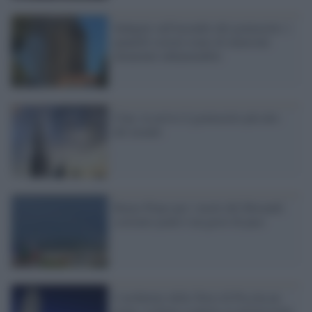
Indagini sull'incendio del grattacielo: i
pannelli esterni erano di materiale
altamente infiammabile
Cina: in arrivo il grattacielo più alto
del mondo
Renzo Piano per i morti del Morandi:
costruire ponti è un gesto di pace
L'architetto della Torre di Pisa ha un
nome, la firma scoperta su un'incisione.