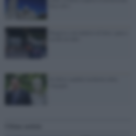
Ecco chi è
Reagisce a un tentativo di furto, spara e
uccide un ladro
Se Silvio candida l'architetto della
vergogna
Ultime notizie