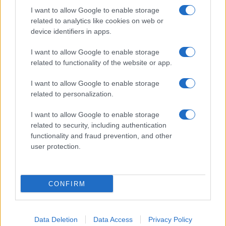
Giornale dello
Chi siamo
I want to allow Google to enable storage
Spettacolo
related to analytics like cookies on web or
Contributors
device identifiers in apps.
Wondernet
Facebook
I want to allow Google to enable storage
Giuliana Sgrena
related to functionality of the website or app.
Twitter
I want to allow Google to enable storage
Google News
related to personalization.
Mastodon
I want to allow Google to enable storage
related to security, including authentication
Cookie Policy
functionality and fraud prevention, and other
user protection.
Preferenze Privacy
CONFIRM
©2021 Globalist.it • All right reserved.
Data Deletion
Data Access
Privacy Policy
Syndication