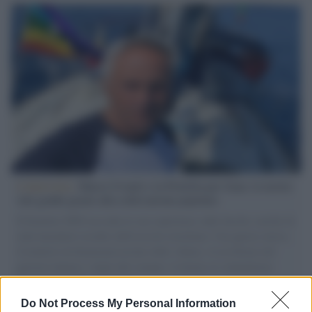
L'intervista /
Marco Croatti e la Flottilla per Gaza: le nostre
vele gonfie grazie alla sollevazione popolare
Il Senatore M5S racconta la sua esperienza sulle barche cariche di
aiuti umanitari assalite dall'esercito israeliano. Una guerra atroce,
il tentativo di disumanizzazione delle vittime, il servilismo del
governo italiano e degli altri europei, il ritorno al colonialismo.
L'importanza dei movimenti.
Do Not Process My Personal Information