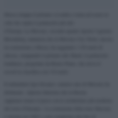
Mosca strappa il primato a Londra e torna ad essere la
città che ospita il grattacielo più alto
d’Europa. La Mercury, secondo quanto riporta l’agenzia
Bloomberg, annuncia che la Mercury City Tower, ancora
in costruzione a Mosca, ha raggiunto i 338 metri di
altezza, strappando il primato allo Shard, il grattacielo
londinese, progettato da Renzo Piano, che aveva il
record in classifica con 310 metri.
Il miliardario Igor Kesayev, numero uno di Mercury ha
dichiarato: «Questo dimostra che in Russia
sappiamo tenere il passo con le architetture più moderne
del resto d’Europa». La costruzione della torre Mercury
è iniziata nel 2005 e sarà completata alla fine di