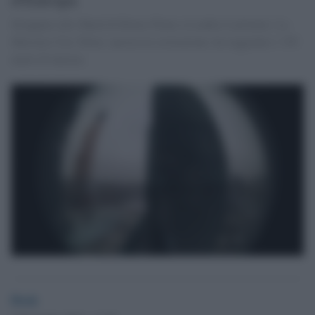
Strappato allo Shard di Renzo Piano a Londra il primato. La
Mercury City Tower, ancora in costruzione, ha raggiunto i 338
metri di altezza.
Desk