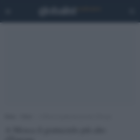
Home
>
Esteri
>
A Mosca il grattacielo più alto d’Europa
A Mosca il grattacielo più alto
d'Europa