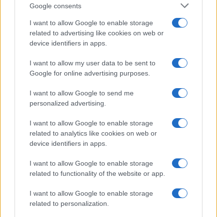
Culture
Google consents
Salute
Globalist
I want to allow Google to enable storage
related to advertising like cookies on web or
Megachip
Globalscience
device identifiers in apps.
GiULia
Globalsport
I want to allow my user data to be sent to
Google for online advertising purposes.
Prima Pagina
I want to allow Google to send me
personalized advertising.
Giornale dello
Chi siamo
I want to allow Google to enable storage
Spettacolo
related to analytics like cookies on web or
Contributors
device identifiers in apps.
Wondernet
Facebook
I want to allow Google to enable storage
Giuliana Sgrena
related to functionality of the website or app.
Twitter
I want to allow Google to enable storage
Google News
related to personalization.