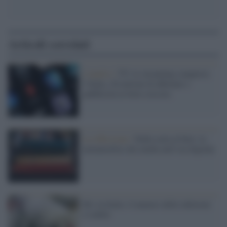
Articoli correlati
L'analisi /
TV: lo streaming conquista
l’Italia, 20 milioni di abbonati e
pubblicità in forte crescita
La riflessione /
Dalla carta al byte: la
metamorfosi dei media nell’era digitale
Hiv in Italia: il numero delle infezioni
è stabile