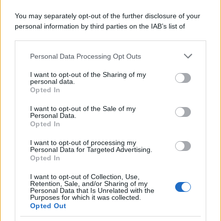
Il conflitto /
La mafia russa e l'arma del caos
You may separately opt-out of the further disclosure of your
personal information by third parties on the IAB’s list of
downstream participants.
Personal Data Processing Opt Outs
This information may also be disclosed by us to third parties
Tel Aviv /
Netanyahu si smarca da Trump: "Israele farà tutto
on the IAB’s List of Downstream Participants that may further
I want to opt-out of the Sharing of my
quello che è necessario per la sua sicurezza"
disclose it to other third parties.
personal data.
Opted In
Please note that this website/app uses one or more Google
services and may gather and store information including but
I want to opt-out of the Sale of my
Personal Data.
not limited to your visit or usage behaviour. You may click to
Opted In
grant or deny consent to Google and its third-party tags to
use your data for below specified purposes in below Google
I want to opt-out of processing my
consent section.
Personal Data for Targeted Advertising.
Opted In
I want to opt-out of Collection, Use,
Retention, Sale, and/or Sharing of my
Personal Data that Is Unrelated with the
Purposes for which it was collected.
Opted Out
Syndication