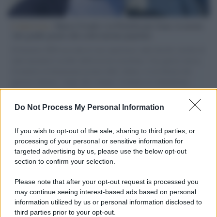
L'intervista /
Marco Croatti e la Flottilla per Gaza: le nostre
vele gonfie grazie alla sollevazione popolare
Il Senatore M5S racconta la sua esperienza sulle barche cariche di
aiuti umanitari assalite dall'esercito israeliano. Una guerra atroce,
il tentativo di disumanizzazione delle vittime, il servilismo del
governo italiano e degli altri europei, il ritorno al colonialismo.
L'importanza dei movimenti.
Do Not Process My Personal Information
L'anniversario /
90 anni di Yves Saint Laurent, tra moda e
scandali
If you wish to opt-out of the sale, sharing to third parties, or
processing of your personal or sensitive information for
targeted advertising by us, please use the below opt-out
section to confirm your selection.
Perché i centri di intrattenimento per famiglie investono in
attrazioni ad alta tecnologia
Please note that after your opt-out request is processed you
may continue seeing interest-based ads based on personal
information utilized by us or personal information disclosed to
third parties prior to your opt-out.