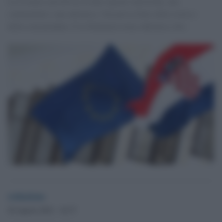
La Croazia sarà divisa in due regioni statistiche, una
continentale e una adriatica. Una presa d'atto della storia e
della consuetudine. E la Dalmazia torna Adriatica.<br>
redazione
29 Agosto 2012 - 16.37