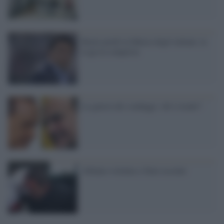
Renzi perde la fiducia degli italiani, la
Lega la conquista
La guerra dei sondaggi: chi è avanti?
Albania violenta e Stato assente