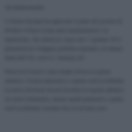
(da Italintermedia)
L’Unione Europea ha approvato il piano del governo di
dividere il Paese in due parti amministrative e la
ripartizione, che entrerà in vigore dal 1° gennaio 2013,
permetterà di sviluppare politiche regionali e di attrarre
fondi dall’UE, scrive lo ‘Jutarnji List‘.
Finora la Croazia è stata sempre divisa in regione
adriatica, Croazia pannonica e regione nord-occidentale.
La nuova divisione lascerà invariata la regione adriatica
(la storica Dalmazia), mentre quella pannonica e quella
nord-occidentale verranno fuse in un’unica area.