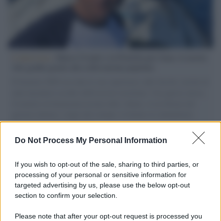
L'intervista /
Marco Croatti e la Flottilla per Gaza: le nostre
vele gonfie grazie alla sollevazione popolare
Il Senatore M5S racconta la sua esperienza sulle barche cariche di
aiuti umanitari assalite dall'esercito israeliano. Una guerra atroce,
il tentativo di disumanizzazione delle vittime, il servilismo del
governo italiano e degli altri europei, il ritorno al colonialismo.
L'importanza dei movimenti.
Do Not Process My Personal Information
Il caso /
Trump ha quasi esaurito l'arsenale Usa, ma il
tycoon smentisce
If you wish to opt-out of the sale, sharing to third parties, or
processing of your personal or sensitive information for
targeted advertising by us, please use the below opt-out
section to confirm your selection.
Chiesa /
Papa Leone XIV denuncia le violenze in Ucraina e
Russia e chiede il rispetto del diritto umanitario e della
Please note that after your opt-out request is processed you