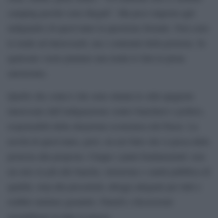
camping perché sono illegali”. Ma poco importa agli
indignados di quest’anno la questione formale. Non sono
le tende ad interessarli, ma i contenuti della protesta. Se
qualcuno vuole piantare una tenda lo farà in piena
autonomia.
Quello che conta è che sono ottanta le città spagnole
interessate dall’indignazione contro banchieri e politici,
responsabili della situazione economica del Paese. La
novità di quest’anno, però, sta nel fatto che si passa dalla
protesta alla proposta. Cinque i punti fondamentali: non
un euro in più alle banche, istruzione e sanità pubblica di
qualità, stop alla precarietà, alloggi adeguati per tutti e
reddito minimo garantito. Panelli e discussioni
assembleari in tutte le piazze.