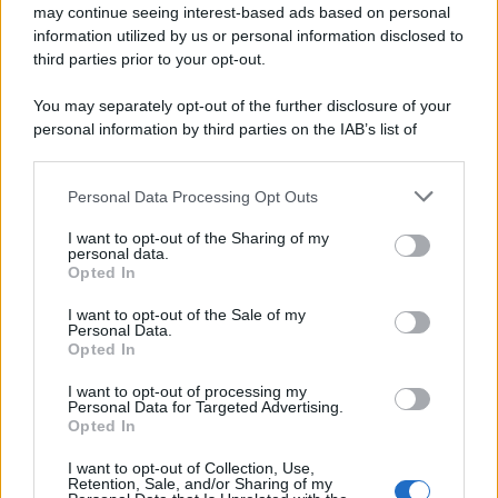
diplomazia
may continue seeing interest-based ads based on personal
information utilized by us or personal information disclosed to
third parties prior to your opt-out.
Il centenario /
A L'Aquila arriva la mostra "Tito, 100 anni
You may separately opt-out of the further disclosure of your
attraverso la forma"
personal information by third parties on the IAB’s list of
downstream participants.
Personal Data Processing Opt Outs
This information may also be disclosed by us to third parties
Il medagliere /
Europei di nuoto: Pellecani guida una super
on the IAB’s List of Downstream Participants that may further
I want to opt-out of the Sharing of my
Italia
disclose it to other third parties.
personal data.
Opted In
Please note that this website/app uses one or more Google
services and may gather and store information including but
I want to opt-out of the Sale of my
Personal Data.
not limited to your visit or usage behaviour. You may click to
Opted In
grant or deny consent to Google and its third-party tags to
use your data for below specified purposes in below Google
I want to opt-out of processing my
consent section.
Personal Data for Targeted Advertising.
Opted In
I want to opt-out of Collection, Use,
Retention, Sale, and/or Sharing of my