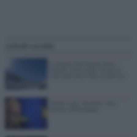
Articoli correlati
La proposta delle Regioni alpine:
impianti sciistici aperti solo per gli
ospiti degli hotel e delle seconde case
Default vicino, Varoufakis: basta
proposte all'Eurogruppo