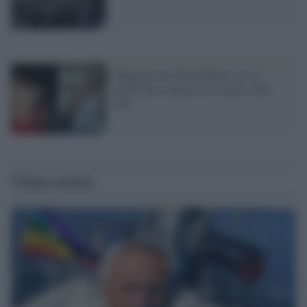
Indignati per Doina Matei: ma se
uccidi una romena, fai 4 anni e tutti
zitti
Ultime notizie