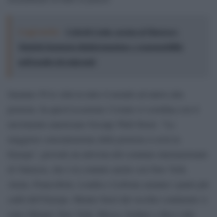
Leggi anche:
Crisi di Ceuta, accuse al Marocco:
Madrid denuncia disinformazione e responsabilità
nell'assalto dei migranti
Saranno 50 le città in tutto il mondo ad unirsi alla
protesta. In quest’occasione l’evento si coordina con il
movimento americano Occupy Wall Street. “La
maggiore concentrazione della protesta si avrà in
Europa”, prevede un attivista del comitato internazionale
di Valencia, che è in contatto anche con New York.
Atene, Francoforte, Londra e Lisbona saranno i punti più
caldi dell’Europa. Mentre fuori dal vecchio continente ci
sono Okland, New York, Mosca, Sydney e dieci città