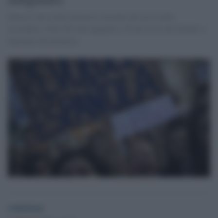
Questa volta molte proposte verranno discusse nelle
assemblee. Oltre 80 città spagnole e 50 nel resto del mondo si
uniranno alla protesta.
redazione