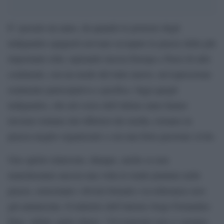
E’ passato un anno, da quando le proteste degli
indignados spagnoli avevano occupato le piazze delle più
importanti città, ispirando mezza Europa e Paesi di altri
continenti, con un modo del tutto nuovo, un’espressione
realmente partecipativa e pacifica. Oggi quegli
indignados, che nel corso dell’ultimo anno hanno
lavorato lontano dai riflettori dei media, tornano in
piazza meglio organizzati e con una forte passione civile.
Uno spirito rinnovato, dunque, anche se non
mancheranno ancora una volta le tende piantate nelle
piazze, nonostante i divieti formali e la tolleranza zero
già annunciata. Il ministro dell’interno Jorge Fernandez
Diaz, infatti, parla chiaro: “Ovviamente non ci saranno