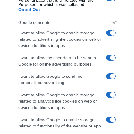
Personal Data that Is Unrelated with the
Purposes for which it was collected.
Opted Out
Syndication
Culture
Google consents
Salute
Globalist
I want to allow Google to enable storage
related to advertising like cookies on web or
Megachip
Globalscience
device identifiers in apps.
GiULia
Globalsport
I want to allow my user data to be sent to
Google for online advertising purposes.
Prima Pagina
I want to allow Google to send me
personalized advertising.
Giornale dello
Chi siamo
I want to allow Google to enable storage
Spettacolo
related to analytics like cookies on web or
Contributors
device identifiers in apps.
Wondernet
Facebook
I want to allow Google to enable storage
Giuliana Sgrena
related to functionality of the website or app.
Twitter