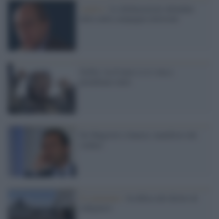
Analisi /
Le dichiarazioni infondate
dette nella campagna elettorale
Grillo: tra 6 mesi si ri-vota e
prendiamo tutto
De Magistris rilancia: manifesto dei
sindaci
Il commento /
In difesa del diritto di
indignarsi