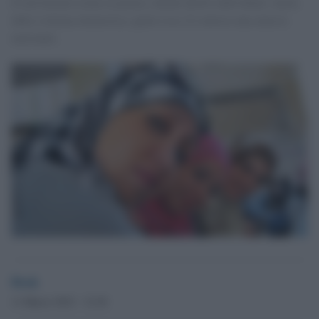
Il movimento torna in piazza, chiede diritti individuali, tutela
dalla violenza domestica, quote rosa. E convoca una marcia
nazionale.
Desk
11 Marzo 2012 - 12.36