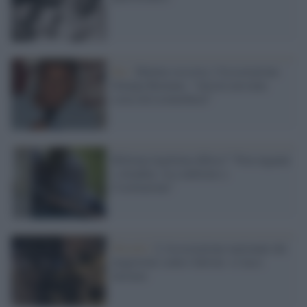
Rai /
Battuta sessista, l'Associazione
Stampa Romana: "Ancora nessuna
scusa da Leonarduzzi"
Riforma legittima difesa? "Non inganni
i cittadini, sia conforme a
Costituzione"
Diciotti /
L'Associazione nazionale dei
magistrati contro Salvini: ci lasci
lavorare