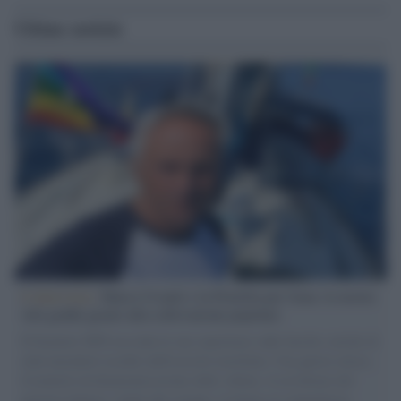
Ultime notizie
L'intervista /
Marco Croatti e la Flottilla per Gaza: le nostre
vele gonfie grazie alla sollevazione popolare
Il Senatore M5S racconta la sua esperienza sulle barche cariche di
aiuti umanitari assalite dall'esercito israeliano. Una guerra atroce,
il tentativo di disumanizzazione delle vittime, il servilismo del
governo italiano e degli altri europei, il ritorno al colonialismo.