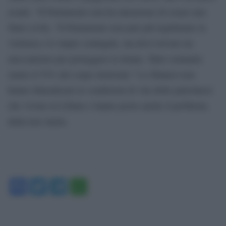
avanti. “Il Parlamento non ha intenzione di creare uno
Stato civile, “Il Parlamento non può più legittimare la
violenza e lo stupro coniugale, ma deve trovare un
meccanismo per proteggere le donne. Tutto sommato
siamo il 53% del corpo elettorale.” Le libanesi non
hanno dimenticato le condizioni di vita delle palestinesi
che vivono in Libano e hanno posto anche il problema
della loro tutela.
Facebook
Twitter
Telegram
WhatsApp