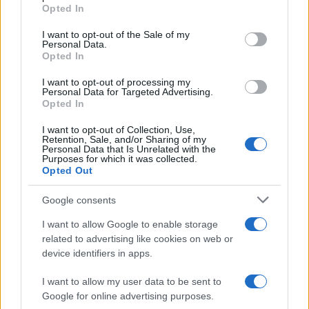
Opted In
Please note that this website/app uses one or more Google
services and may gather and store information including but
I want to opt-out of the Sale of my
Personal Data.
not limited to your visit or usage behaviour. You may click to
Opted In
grant or deny consent to Google and its third-party tags to
use your data for below specified purposes in below Google
I want to opt-out of processing my
consent section.
Personal Data for Targeted Advertising.
Opted In
I want to opt-out of Collection, Use,
Retention, Sale, and/or Sharing of my
Personal Data that Is Unrelated with the
Purposes for which it was collected.
Opted Out
Syndication
Culture
Google consents
Salute
Globalist
I want to allow Google to enable storage
related to advertising like cookies on web or
Megachip
Globalscience
device identifiers in apps.
GiULia
Globalsport
I want to allow my user data to be sent to
Google for online advertising purposes.
Prima Pagina