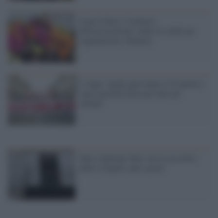
Linea Libera: il numero
dell'associazione contro le mafie per
segnalazioni e denunce
L'Anpi: 'anche quest'anno il 25 aprile è
stata una bella festa per tutti gli
italiani'
Tutti celebrano Totò, ma la casa dove
abitò a Napoli cade a pezzi