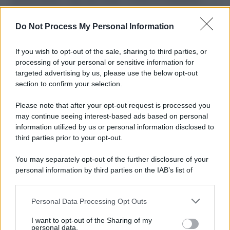
L'importanza dei movimenti.
Do Not Process My Personal Information
Palestina /
Il Board of Peace di Trump assegna il primo
contratto per un rudimentale avamposto militare a Gaza
If you wish to opt-out of the sale, sharing to third parties, or
processing of your personal or sensitive information for
targeted advertising by us, please use the below opt-out
section to confirm your selection.
L'evento /
La Sila diventa un palcoscenico naturale: nasce “A
Farla Amare Comincia Tu – Opera Sila”
Please note that after your opt-out request is processed you
may continue seeing interest-based ads based on personal
information utilized by us or personal information disclosed to
third parties prior to your opt-out.
Il ricordo /
Le radici di Francesco Guccini
You may separately opt-out of the further disclosure of your
personal information by third parties on the IAB’s list of
downstream participants.
Personal Data Processing Opt Outs
This information may also be disclosed by us to third parties
L'anniversario /
90 anni di Yves Saint Laurent, tra moda e
on the IAB’s List of Downstream Participants that may further
I want to opt-out of the Sharing of my
scandali
disclose it to other third parties.
personal data.