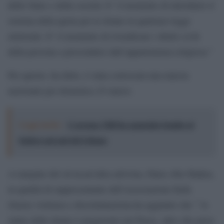
dello Stato e della società. E’ il momento di introdurre il
sistema della quota per le donne in qualsiasi legge
elettorale. E’ il momento di rivendicare i diritti civili
della persona a prescindere dall’appartenenza religiosa.”
Per questo, ha detto, è stata convocata una marcia
nazionale per domenica 25 marzo.
Leggi anche:
L'accusa: l'Idf ha sganciato bombe al
fosforo nel sud del Libano
A margine del sit-in,un’altra attivista, Faten Abu Shakra,
in qualità di rappresentante dell’associazione Kafa
(basta) violenza e discriminazione,ha aggiunto che ” lo
status delle donne è peggiorato nel Paese, altro che passi