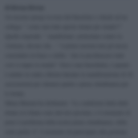
di Kiwan Kiwan
Un tassista sporge la testa dal finestrino e chiede ad un
collega: ” come mai tutte queste donne per strada?!”
Quello risponde: ” manifestano. protestano contro la
violenza, dicono che…” il primo tassista non gli lascia
concludere la frase e strilla: “che le picchiassero tutte
così si riapre la strada!” Non è una barzelletta, è quanto
è andato in onda a Beirut durante la manifestazione di 26
associazioni per ottenere parità e piena cittadinanza per
le donne.
Muna Marmal ha dichiarato: “Le condizioni della delle
donne in Libano sono davvero pessime, è il momento di
porre il problema della nostra piena cittadinanza, della
reale parità. E’ il momento di partecipare alla gestione