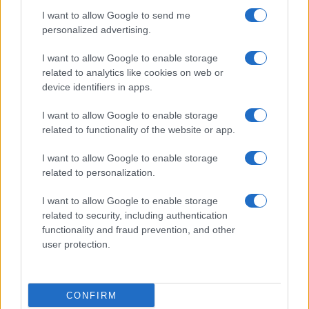
I want to allow Google to send me
personalized advertising.
Giornale dello
Chi siamo
I want to allow Google to enable storage
Spettacolo
related to analytics like cookies on web or
Contributors
device identifiers in apps.
Wondernet
Facebook
I want to allow Google to enable storage
Giuliana Sgrena
related to functionality of the website or app.
Twitter
I want to allow Google to enable storage
Google News
related to personalization.
Mastodon
I want to allow Google to enable storage
related to security, including authentication
Cookie Policy
functionality and fraud prevention, and other
user protection.
Preferenze Privacy
CONFIRM