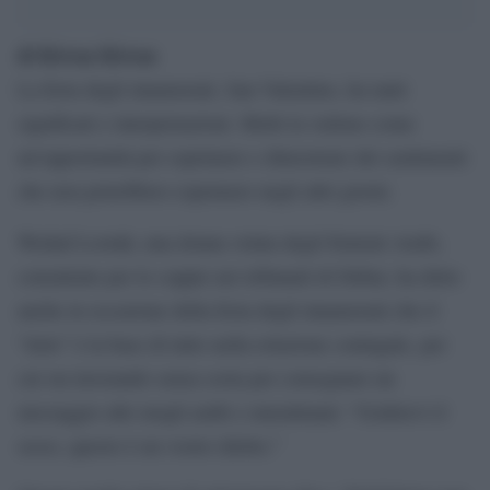
di Kiwan Kiwan
La festa degli innamorati, San Valentino, ha tanti
significati e interpretazioni. Molti la vedono come
un’opportunità per esprimere e dimostrare dei sentimenti
che non potrebbero esprimere negli altri giorni.
Wedad Lootah, una donna velata degli Emirati Arabi,
consulente per le coppie nei tribunali di Dubai, ha detto
anche in occasione della festa degli innamorati che il
“letto” è la base di tutto nella relazione coniugale, per
cui sta lavorando senza sosta per consegnare un
messaggio alle mogli arabi e musulmani: “Godetevi il
sesso, questo è un vostro diritto.”