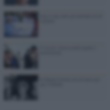
Iraq, le ong contro gli umilianti test di
verginità
Il vescovo: omosessualità uguale a
prostituzione
In Spagna la prima casa di riposo per
gay e lesbiche