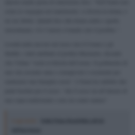
Questa madre piena di entusiasmo dice: “Nell’Islam non
esiste la vergogna nel matrimonio: si diverta la donna, è
un suo diritto. Quindi dico alla donna araba e quella
mussulmana: vivi l’amore evitando solo il proibito “.
Lootah nella sua tesi sul sesso cita il Corano e gli
Hadith, i detti attribuiti al profeta Maometto, dicendo
che l’Islam “vuole la felicità dell’uomo. Il godimento di
una vita sessuale sana e consapevole è essenziale per
mantenere una famiglia coesa”. L’Islam ha stabilito due
punti basilari per il sesso: “che il sesso sia all’interno di
una copia tradizionale e non sia contro natura”.
Leggi anche:
Dalla Prima Repubblica all’età
dell’incertezza