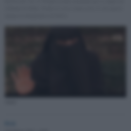
Berlusconi? No. E' Wedad Lootah consulente per le coppie nei
tribunali di Dubai. Predica il sesso senza sosta. E solo questo
spiega la somiglianza con Silvio.
chador
Desk