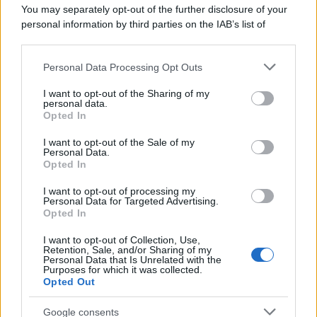
La data /
L'8 agosto, quando la memoria dovrebbe insegnarci
You may separately opt-out of the further disclosure of your
qualcosa
personal information by third parties on the IAB’s list of
downstream participants.
Personal Data Processing Opt Outs
This information may also be disclosed by us to third parties
Palestina /
Il Board of Peace di Trump assegna il primo
on the IAB’s List of Downstream Participants that may further
I want to opt-out of the Sharing of my
contratto per un rudimentale avamposto militare a Gaza
disclose it to other third parties.
personal data.
Opted In
Please note that this website/app uses one or more Google
services and may gather and store information including but
I want to opt-out of the Sale of my
Personal Data.
not limited to your visit or usage behaviour. You may click to
Opted In
grant or deny consent to Google and its third-party tags to
use your data for below specified purposes in below Google
I want to opt-out of processing my
consent section.
Personal Data for Targeted Advertising.
Opted In
I want to opt-out of Collection, Use,
Retention, Sale, and/or Sharing of my
Personal Data that Is Unrelated with the
Purposes for which it was collected.
Opted Out
Syndication
Culture
Google consents