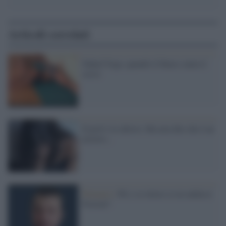
Articoli correlati
Naked Yoga: quando il fitness aiuta il
sesso
Il prof e le allieve. Ma non dite che è un
mostro...
Primarie /
Pd, e se invece se ne andasse
Fioroni?