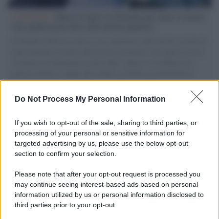
L'intervista /
Marco Croatti e la Flottilla per Gaza: le nostre
vele gonfie grazie alla sollevazione popolare
Il Senatore M5S racconta la sua esperienza sulle barche cariche di
aiuti umanitari assalite dall'esercito israeliano. Una guerra atroce,
il tentativo di disumanizzazione delle vittime, il servilismo del
governo italiano e degli altri europei, il ritorno al colonialismo.
L'importanza dei movimenti.
Do Not Process My Personal Information
Giornalismo /
Addio a Stefano Marcelli, colonna della Rai
di Firenze e dirigente dell'Usigrai
If you wish to opt-out of the sale, sharing to third parties, or
processing of your personal or sensitive information for
targeted advertising by us, please use the below opt-out
section to confirm your selection.
Lo scenario /
Ceuta, l’ombra del Marocco sull’assalto
mentre Trump rafforza i rapporti con Rabat e trama contro la
Please note that after your opt-out request is processed you
Spagna
may continue seeing interest-based ads based on personal
information utilized by us or personal information disclosed to
third parties prior to your opt-out.