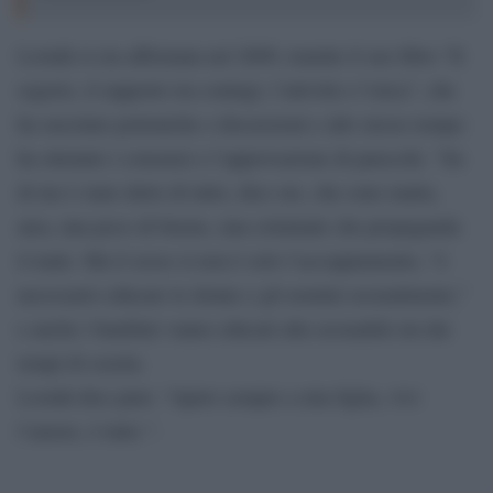
Lootah si era affermata nel 2009, tramite il suo libro “Il
segreto, il rapporto tra coniugi, l’attività e l’etica”, che
ha suscitato polemiche e discussioni e allo stesso tempo
ha ottenuto i consensi e l’approvazione di parecchi. “Su
di me è stato detto di tutto, dice ore, che sono matta,
atea, una poco di buono, una criminale che propaganda
il male. Ma il sesso si non è solo l’accoppiamento, “è
necessario educare le donne e gli uomini sessualmente,”
e anche i bambini vanno educati alla sessualità sin dai
tempi di scuola.
Lootah dice pure: “ripeto sempre a mia figlia, vivi
l’amore, è tutto “.