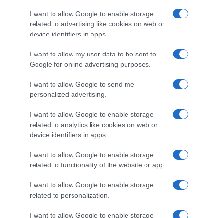
Salute
Globalist
I want to allow Google to enable storage
related to advertising like cookies on web or
Megachip
Globalscience
device identifiers in apps.
GiULia
Globalsport
I want to allow my user data to be sent to
Google for online advertising purposes.
Prima Pagina
I want to allow Google to send me
personalized advertising.
Giornale dello
Chi siamo
I want to allow Google to enable storage
Spettacolo
related to analytics like cookies on web or
Contributors
device identifiers in apps.
Wondernet
Facebook
I want to allow Google to enable storage
Giuliana Sgrena
related to functionality of the website or app.
Twitter
I want to allow Google to enable storage
Google News
related to personalization.
Mastodon
I want to allow Google to enable storage