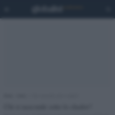
Home
>
Esteri
>
Chi si nasconde sotto lo chador?
Chi si nasconde sotto lo chador?