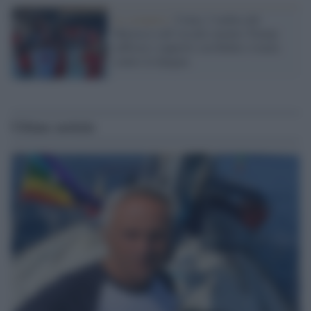
Lo scenario /
Ceuta, l’ombra del
Marocco sull’assalto mentre Trump
rafforza i rapporti con Rabat e trama
contro la Spagna
Ultime notizie