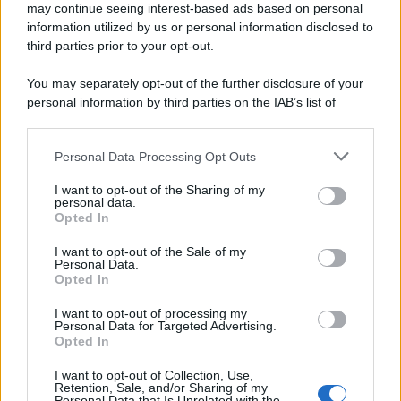
may continue seeing interest-based ads based on personal
information utilized by us or personal information disclosed to
third parties prior to your opt-out.
Il ricordo /
Quando Guccini raccontava le "Cronache
You may separately opt-out of the further disclosure of your
epafaniche": l'intervista all'artista che si definiva un
personal information by third parties on the IAB’s list of
'narratore'
downstream participants.
Personal Data Processing Opt Outs
This information may also be disclosed by us to third parties
Lo studio /
Disinformazione russa e destra: anche la
on the IAB’s List of Downstream Participants that may further
I want to opt-out of the Sharing of my
macchina propagandistica di Putin dietro la crisi di Ceuta
disclose it to other third parties.
personal data.
Opted In
Please note that this website/app uses one or more Google
services and may gather and store information including but
I want to opt-out of the Sale of my
Personal Data.
not limited to your visit or usage behaviour. You may click to
Opted In
grant or deny consent to Google and its third-party tags to
use your data for below specified purposes in below Google
I want to opt-out of processing my
consent section.
Personal Data for Targeted Advertising.
Opted In
I want to opt-out of Collection, Use,
Retention, Sale, and/or Sharing of my
Personal Data that Is Unrelated with the