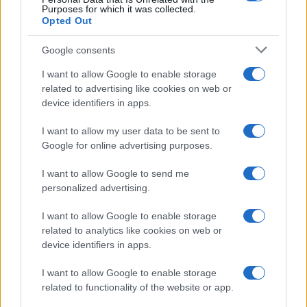
Purposes for which it was collected.
Opted Out
Syndication
Culture
Google consents
Salute
Globalist
I want to allow Google to enable storage
related to advertising like cookies on web or
Megachip
Globalscience
device identifiers in apps.
GiULia
Globalsport
I want to allow my user data to be sent to
Google for online advertising purposes.
Prima Pagina
I want to allow Google to send me
personalized advertising.
Giornale dello
Chi siamo
I want to allow Google to enable storage
Spettacolo
related to analytics like cookies on web or
Contributors
device identifiers in apps.
Wondernet
Facebook
I want to allow Google to enable storage
Giuliana Sgrena
related to functionality of the website or app.
Twitter