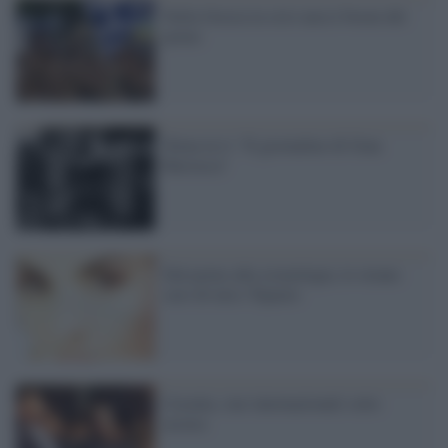
Nella Grecia in crisi nera è boom del
porno
Torna in tv "Il giornalino di Gian
Burrasca"
Dal porno alla sismologia, lo strano
caso di miss Topazio
Cecenia, star internazionali sotto
accusa