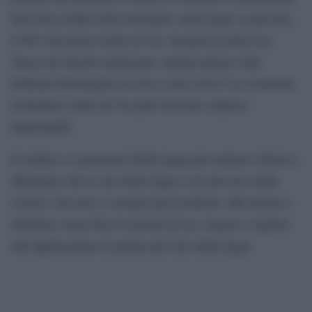
fuori dai confini della metropoli, nella quale si gira ben
il 90% del porno made in Usa. Sorgerà un’altra Las
Vegas nel deserto americano, magari questa volta
dedicata interamente al sesso a luci rosse? La vocazione
al business made in Usa può riservare sorprese
impensabili.
Il sindaco e i promotori della legge già cantano vittoria e
affermano che il varo della legge è un successo della
civiltà e che non vi saranno passi indietro. Ma alcuni si
chiedono come farà il comune di Los Angels a vigilare
sull’applicazione di quanto previsto dalla legge.