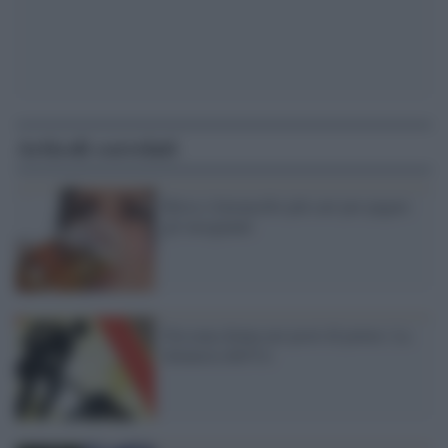
Articoli correlati
Birra e limoncello più cari per pagare
gli insegnanti
Nessuna donna nei posti di potere. La
denuncia dell'Ue