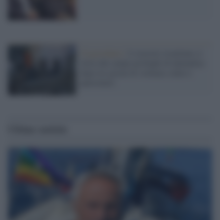
Cisgiordania /
L’esercito israeliano si
ritira dal campo profughi di Qalandiya
dopo tre giorni di violenze contro i
palestinesi
Ultime notizie