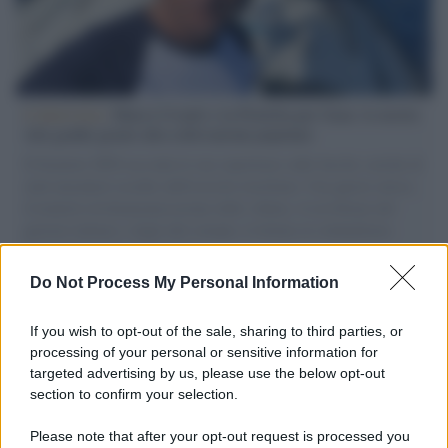
L'intervista /
Marco Croatti e la Flottilla per Gaza: le nostre
vele gonfie grazie alla sollevazione popolare
Il Senatore M5S racconta la sua esperienza sulle barche cariche di
aiuti umanitari assalite dall'esercito israeliano. Una guerra atroce,
il tentativo di disumanizzazione delle vittime, il servilismo del
governo italiano e degli altri europei, il ritorno al colonialismo.
L'importanza dei movimenti.
Do Not Process My Personal Information
L'attesa /
Un estate di calcio: tra Mondiali e Serie A
If you wish to opt-out of the sale, sharing to third parties, or
processing of your personal or sensitive information for
targeted advertising by us, please use the below opt-out
section to confirm your selection.
Musica /
Al maestro Francesco Guccini
Please note that after your opt-out request is processed you