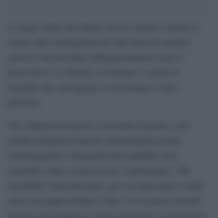
La legge voluta dal sindaco di Los Angels è entrata in
vigore: tutti i protagonisti dei film hard che saranno
girati in città dovranno obbligatoriamente usare il
preservativo. La finalità, ovviamente, è quella di
impedire che contraggano o trasmettano il virus
dell’Aids.
Ma l’industria del porno è sul piede di guerra. I più
grandi produttori di questo intramontabile genere
cinematografico sostengono che il pubblico non
amerebbe vedere scene di sesso “sanitarizzate”. Più
discutibile l’altra obiezione, per cui molti attori e molte
attrici non apprezzebbero l’idea. Così il primo rimedio
pensato dai produttori è quello di spostare la produzione