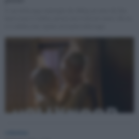
Il varo della legge municipale che obbliga gli attori dei film
hard a usare il condom, provoca una rivolta nel settore. Ma ora
ci si chiede come vigilare sul rispetto della legge.
redazione