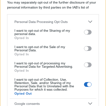
You may separately opt-out of the further disclosure of your
quello che è necessario per la sua sicurezza"
personal information by third parties on the IAB’s list of
downstream participants.
Personal Data Processing Opt Outs
This information may also be disclosed by us to third parties
La riflessione /
Pace, disarmo e Ucraina: il centrosinistra
on the IAB’s List of Downstream Participants that may further
I want to opt-out of the Sharing of my
non trasformi il riarmo europeo in una battaglia interna per
disclose it to other third parties.
personal data.
le primarie
Opted In
Please note that this website/app uses one or more Google
services and may gather and store information including but
I want to opt-out of the Sale of my
Personal Data.
not limited to your visit or usage behaviour. You may click to
Opted In
grant or deny consent to Google and its third-party tags to
use your data for below specified purposes in below Google
I want to opt-out of processing my
consent section.
Personal Data for Targeted Advertising.
Opted In
I want to opt-out of Collection, Use,
Retention, Sale, and/or Sharing of my
Personal Data that Is Unrelated with the
Purposes for which it was collected.
Opted Out
Syndication
Culture
Google consents