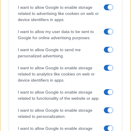
Salute
Globalist
I want to allow Google to enable storage
related to advertising like cookies on web or
Megachip
Globalscience
device identifiers in apps.
GiULia
Globalsport
I want to allow my user data to be sent to
Google for online advertising purposes.
Prima Pagina
I want to allow Google to send me
personalized advertising.
Giornale dello
Chi siamo
I want to allow Google to enable storage
Spettacolo
related to analytics like cookies on web or
Contributors
device identifiers in apps.
Wondernet
Facebook
I want to allow Google to enable storage
Giuliana Sgrena
related to functionality of the website or app.
Twitter
I want to allow Google to enable storage
Google News
related to personalization.
Mastodon
I want to allow Google to enable storage