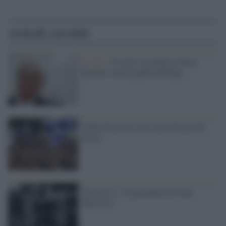
Articoli correlati
Il lutto /
È morto il geofisico Enzo
Boschi, storica guida dell'Ingv
Nella Grecia in crisi nera è boom del
porno
Torna in tv "Il giornalino di Gian
Burrasca"