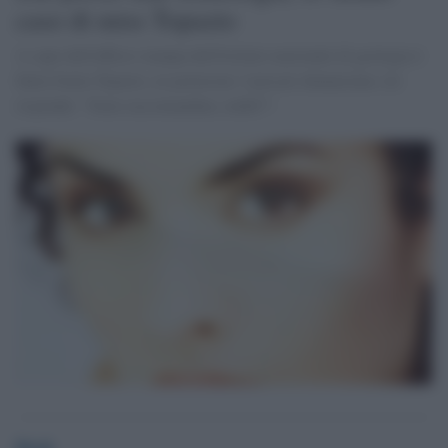
caso di miss Topazio
A capo dell'ufficio stampa dell'Istituto nazionale di geologia è
finita Sonia Topazio, ex pornostar. I precari denunciano, lei
risponde: “Sono raccomandata, embè?".
Desk