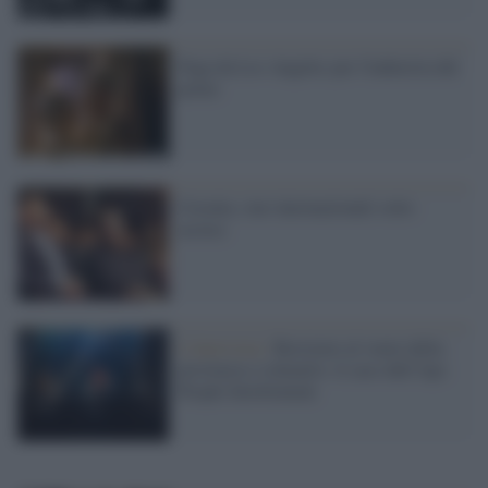
Fuga da Los Angeles per l'industria del
porno
Cecenia, star internazionali sotto
accusa
L'intervista /
Resistere al vuoto della
provincia e colmarlo: il caso dell’Aps
People Involvement