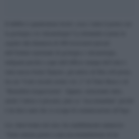
Il dubbio è quantomeno lecito: cosa c’entra il porno con
la geologia e la vulcanologia? La domanda si pone in
seguito alla denuncia di 400 ricercatori precari
dell’Istituto nazionale di geologia e vulcanologia,
indignati perché a capo dell’ufficio stampa dell’ente è
stata messa Sonia Topazio, già attrice di film soft prono,
tra cui “Corti circuiti erotici vol. 2” di Tinto Brass e di
“Benedetta trasgressione”. Eppure, nonostante tutto,
anche l’attrice è precaria, pure se “raccomandata” perché
è da dieci anni che si occupa di comunicazione all’Ingv.
Lei, intervistata sul caso, ha candidamente ammesso:
“Sono entrata grazie a una raccomandazione di un