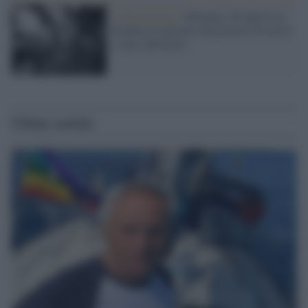
L'anniversario /
Bologna, 46 anni fa la
bomba in stazione che provocò 85 morti
e oltre 200 feriti
Ultime notizie