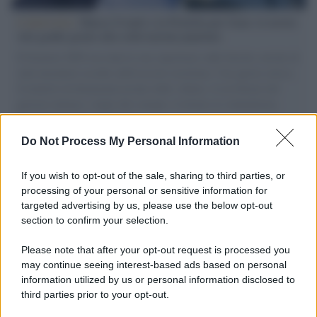
L'intervista /
Marco Croatti e la Flottilla per Gaza: le nostre
vele gonfie grazie alla sollevazione popolare
Il Senatore M5S racconta la sua esperienza sulle barche cariche di
aiuti umanitari assalite dall'esercito israeliano. Una guerra atroce,
il tentativo di disumanizzazione delle vittime, il servilismo del
governo italiano e degli altri europei, il ritorno al colonialismo.
L'importanza dei movimenti.
Do Not Process My Personal Information
Perché i centri di intrattenimento per famiglie investono in
attrazioni ad alta tecnologia
If you wish to opt-out of the sale, sharing to third parties, or
processing of your personal or sensitive information for
targeted advertising by us, please use the below opt-out
section to confirm your selection.
Il conflitto /
La mafia russa e l'arma del caos
Please note that after your opt-out request is processed you
may continue seeing interest-based ads based on personal
information utilized by us or personal information disclosed to
third parties prior to your opt-out.
Tel Aviv /
Netanyahu si smarca da Trump: "Israele farà tutto