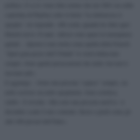
politico. E se le viene fatto notare che nel 2001 era sulla
copertina di Playboy sotto il titolo “La dottoressa si
spoglia”, lei risponde: «Mi creda, quando ho fatto quei
filmetti avevo 18 anni. Adesso sono quasi in menopausa
quindi… Questa è una storia come quella della Fenech.
“Quel gran pezzo dell’Ubalda” le verrà rinfacciato
sempre. Sono quelle persecuzioni che nella vita non ti
lasciano più».
E aggiunge : «Sono una persona “capace” sempre, sia
nello scrivere sia nello spogliarmi. Sono eclettica,
embè». E ricorda: «Ma sono una precaria anch’io. A
dicembre scade il mio contratto. Resto a piedi come gli
altri 400 precari dell’Ente».