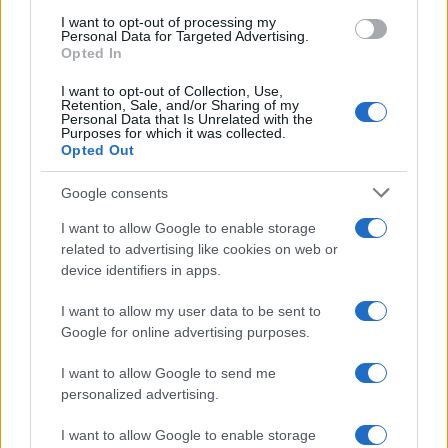
use your data for below specified purposes in below Google
I want to opt-out of processing my
consent section.
Personal Data for Targeted Advertising.
Opted In
I want to opt-out of Collection, Use,
Retention, Sale, and/or Sharing of my
Personal Data that Is Unrelated with the
Purposes for which it was collected.
Opted Out
Syndication
Culture
Google consents
Salute
Globalist
I want to allow Google to enable storage
related to advertising like cookies on web or
Megachip
Globalscience
device identifiers in apps.
GiULia
Globalsport
I want to allow my user data to be sent to
Google for online advertising purposes.
Prima Pagina
I want to allow Google to send me
personalized advertising.
Giornale dello
Chi siamo
I want to allow Google to enable storage