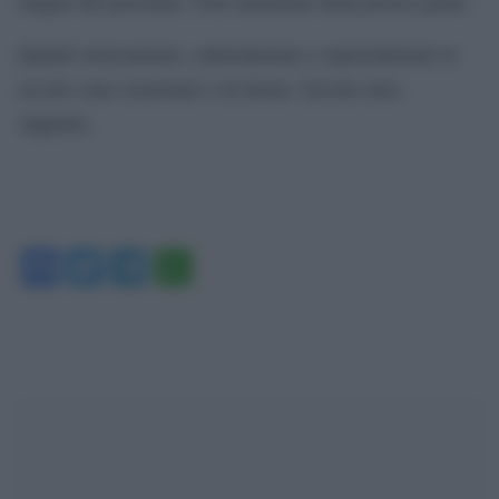
sangue del prossimo. Non raramente della povera gente.
Quindi storicamente, culturalmente e materialmente le
zecche sono reazionari e di destra. Zecche nere.
Appunto.
Facebook
Twitter
Telegram
WhatsApp