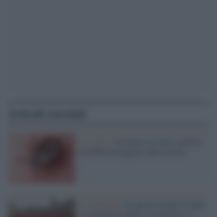
Articoli correlati
Lo studio /
Un nuovo vaccino a mRNA
potrebbe proteggerci dalle zecche
Il commento /
In questo mondo di ladri
e criminali di guerra, la sinistra o è