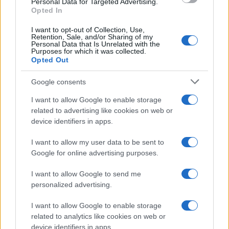
Personal Data for Targeted Advertising.
Opted In
I want to opt-out of Collection, Use,
Retention, Sale, and/or Sharing of my
Personal Data that Is Unrelated with the
Purposes for which it was collected.
Opted Out
Syndication
Culture
Google consents
Salute
Globalist
I want to allow Google to enable storage
related to advertising like cookies on web or
Megachip
Globalscience
device identifiers in apps.
GiULia
Globalsport
I want to allow my user data to be sent to
Google for online advertising purposes.
Prima Pagina
I want to allow Google to send me
personalized advertising.
Giornale dello
Chi siamo
I want to allow Google to enable storage
Spettacolo
related to analytics like cookies on web or
Contributors
device identifiers in apps.