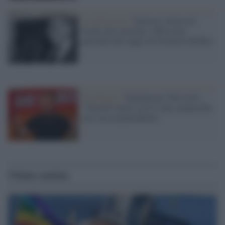
La riflessione /
Sinistra e destra di
fronte alla speranza: riflessione
partendo dal saggio di Norberto Bobbio
Strasburgo /
Schirdewan (The Left):
"Von der Leyen, la Ue è una catapecchia
ed è sua responsabilità"
Ultime notizie