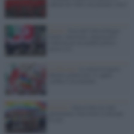
radicale nei valori e nei principi o non è
Sinistra /
Festa dell’Unità di Reggio
Emilia: entusiasmo, integrazione e
tradizione per un modello politico
ancora vivo
La riflessione /
La sinistra in questo
dibattito globale non c’è: eppure
sarebbe il suo momento
Pacifismo /
Sinistra batti un colpo
parlamentare: basta favori ai mercanti
di armi