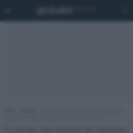
Home
>
Tendenze
>
Le zecche sono parassiti che succhiano il sangue
del prossimo quindi per definizione non sono rosse ma nere
Le zecche sono parassiti che succhiano