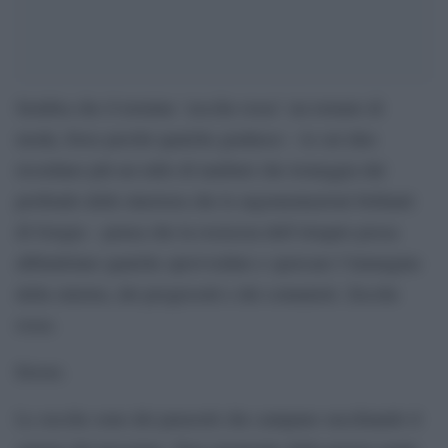
Sembra che il termine ‘zecche rosse’ sia tornato di
moda, forse perché qualche gradasso – le cui idee
ricordano più un rullo di tamburi che troneggia dal
profondo delle interiora che le argomentazioni brillanti
di Gorgia – pensa che la rozzezza dell’eloquio possa
abbindolare qualche sprovveduto e sporcare l’immagine
della sinistra, dei progressiti e dei comunisti. Zecche
rosse.
Errore.
Le zecche sono dei parassiti che campano succhiando il