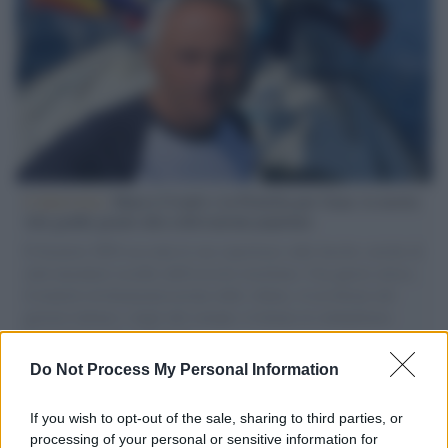
L'intervista /
Marco Croatti e la Flottilla per Gaza: le nostre
vele gonfie grazie alla sollevazione popolare
Il Senatore M5S racconta la sua esperienza sulle barche cariche di
aiuti umanitari assalite dall'esercito israeliano. Una guerra atroce,
il tentativo di disumanizzazione delle vittime, il servilismo del
governo italiano e degli altri europei, il ritorno al colonialismo.
L'importanza dei movimenti.
Do Not Process My Personal Information
Perché i centri di intrattenimento per famiglie investono in
attrazioni ad alta tecnologia
If you wish to opt-out of the sale, sharing to third parties, or
processing of your personal or sensitive information for