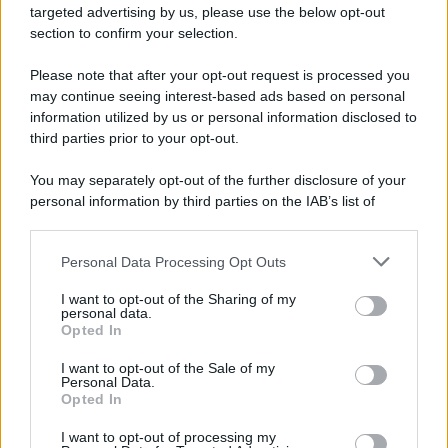
targeted advertising by us, please use the below opt-out
section to confirm your selection.
Il conflitto /
La mafia russa e l'arma del caos
Please note that after your opt-out request is processed you
may continue seeing interest-based ads based on personal
information utilized by us or personal information disclosed to
third parties prior to your opt-out.
Tel Aviv /
Netanyahu si smarca da Trump: "Israele farà tutto
You may separately opt-out of the further disclosure of your
quello che è necessario per la sua sicurezza"
personal information by third parties on the IAB’s list of
downstream participants.
Personal Data Processing Opt Outs
This information may also be disclosed by us to third parties
La riflessione /
Pace, disarmo e Ucraina: il centrosinistra
on the IAB’s List of Downstream Participants that may further
I want to opt-out of the Sharing of my
non trasformi il riarmo europeo in una battaglia interna per
disclose it to other third parties.
personal data.
le primarie
Opted In
Please note that this website/app uses one or more Google
services and may gather and store information including but
I want to opt-out of the Sale of my
Personal Data.
not limited to your visit or usage behaviour. You may click to
Opted In
grant or deny consent to Google and its third-party tags to
use your data for below specified purposes in below Google
I want to opt-out of processing my
consent section.