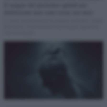
il sangue del prossimo quindi per
definizione non sono rosse ma nere
Le zecche sono dei parassiti che campano succhiando il sangue
del prossimo. Non raramente della povera gente. Quindi non
sono rosse ma nere.