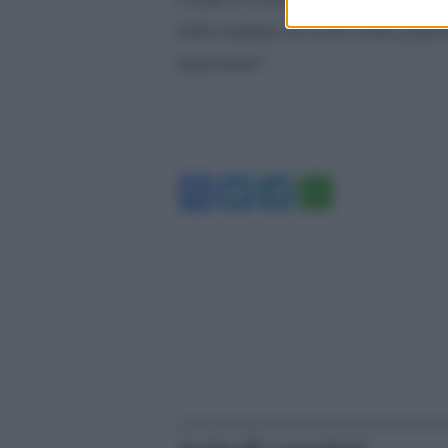
della malattia di Lyme nella popo
importante”.
Facebook
Twitter
Telegram
WhatsA