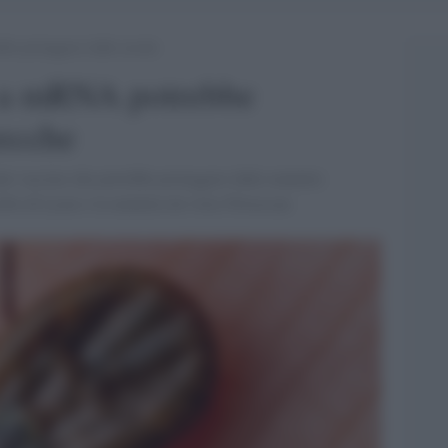
e proteggerci dalle zecche
 a mRNA potrebbe
zecche
ale vaccino che potrebbe proteggere dalle malattie
orbo di Lyme e la malattia da virus Powassan