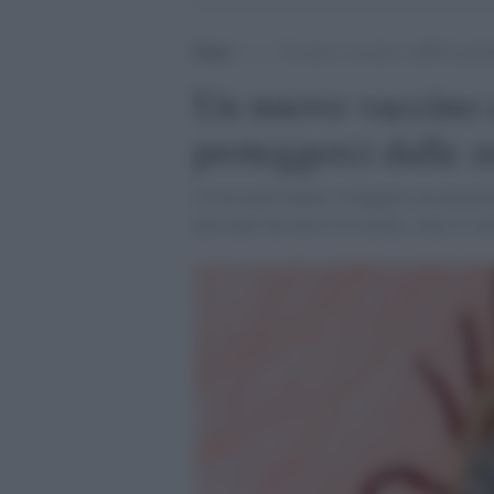
Home
>
.
>
Un nuovo vaccino a mRNA potrebb
Un nuovo vaccino
proteggerci dalle 
I ricercatori hanno sviluppato un potenzi
derivanti dai morsi di zecche, come il m