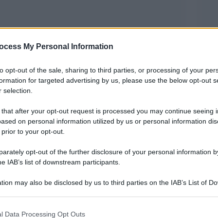
ocess My Personal Information
to opt-out of the sale, sharing to third parties, or processing of your per
formation for targeted advertising by us, please use the below opt-out s
ino a mRNA che potrebbe proteggere dai morsi
 selection.
la malattia di Lyme, un’infezione trasmessa da
 that after your opt-out request is processed you may continue seeing i
ased on personal information utilized by us or personal information dis
 prior to your opt-out.
rge da uno studio, pubblicato sulla rivista
rately opt-out of the further disclosure of your personal information by
ndotto dagli scienziati del National Cancer
he IAB’s list of downstream participants.
porcellini d’India per testare il vaccino.
tion may also be disclosed by us to third parties on the IAB’s List of 
 that may further disclose it to other third parties.
, ha sviluppato un potenziale vaccino che
 that this website/app uses one or more Google services and may gath
l Data Processing Opt Outs
a sistema di allerta precoce per i morsi di zecca