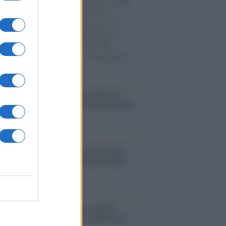
natore M5S racconta la sua esperienza sulle
e cariche di aiuti umanitari assalite
sercito israeliano. Una guerra atroce, il
ivo di disumanizzazione delle vittime, il
ismo del governo italiano e degli altri
ei, il ritorno al colonialismo. L'importanza
ovimenti.
cordo /
Quando Guccini raccontava le
ache epafaniche": l'intervista all'artista
i definiva un 'narratore'
udio /
Disinformazione russa e destra:
 la macchina propagandistica di Putin
o la crisi di Ceuta
enze /
Sale il numero degli acquisti
e in Europa e aumentano le vendite di