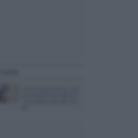
i anche
Arriva il parere del Cts, una
raccomandazione rafforzata:
"AstraZeneca solo agli over
60"