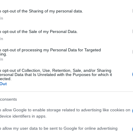
including but not limited to your visit or usage behaviour. You may click 
 to Google and its third-party tags to use your data for below specifi
me il morbo di Lyme e la malattia da virus
o opt-out of the Sharing of my personal data.
ogle consent section.
empre più comuni nel Nord America e in Europa,
In
o opt-out of the Sale of my Personal Data.
In
Ulti
Prevention, ad esempio, stimano che circa 40
to opt-out of processing my Personal Data for Targeted
 si verifichino ogni anno negli Stati Uniti, ma
ing.
In
 a 10 volte maggiore.
o opt-out of Collection, Use, Retention, Sale, and/or Sharing
ridurre il carico delle malattie trasmesse dalle
ersonal Data that Is Unrelated with the Purposes for which it
lected.
ma gli sforzi per immunizzare contro genti
Out
mostrato i risultati sperati.
consents
n approccio più ampio, cercando di stimolare
o allow Google to enable storage related to advertising like cookies on
L'int
evice identifiers in apps.
di resistenza parziale ai morsi di zecca che si
Gaza:
solle
e ripetuta. Gli scienziati hanno quindi creato un
o allow my user data to be sent to Google for online advertising