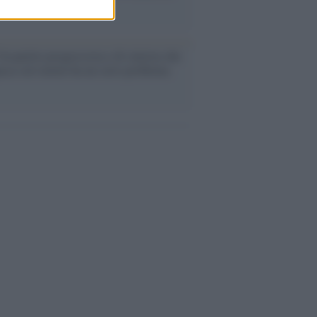
oli second hand
Un partito progressista e di sinistra che
acca sul riarmo ha un serio problema