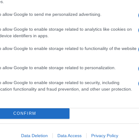
Il Se
s.
9 proteine presenti nella saliva dell’acaro
barch
della malattia di Lyme.
dall'e
to allow Google to send me personalized advertising.
tentat
servil
o 19ISP a una popolazione di porcellini d’India.
o allow Google to enable storage related to analytics like cookies on
europ
evice identifiers in apps.
ati, riportano gli studiosi, hanno sviluppato
dei m
le dopo essere stati morsi da zecche, che non si
o allow Google to enable storage related to functionality of the website
Il ri
 poco tempo.
"Cron
o allow Google to enable storage related to personalization.
che s
li animali a zecche infette con Borrelia
la malattia di Lyme, ma nessun porcellino d’India
o allow Google to enable storage related to security, including
cation functionality and fraud prevention, and other user protection.
Lo st
uppo di controllo, invece, 6 su 13 esemplari sono
anche
dietr
CONFIRM
 puntura di zecca indotta dalla vaccinazione
dell’Institute of Parasitology presso il Biology
Tend
onlin
Data Deletion
Data Access
Privacy Policy
otrebbe ridurre sostanzialmente l’incidenza