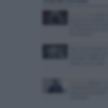
Articoli correlati
Reazionari /
Le zecche 
parassiti che succhiano 
sangue del prossimo qu
per definizione non son
rosse ma nere
Sono serviti vent'anni di
ricerca per giungere alla
tecnologia a mRna dei
vaccini: ecco lo studio
Pandemia /
Burioni: "L
vicenda del mix di vacci
stata gestita in maniera
catastrofica"