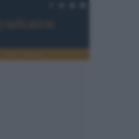
Sport
Tendenze