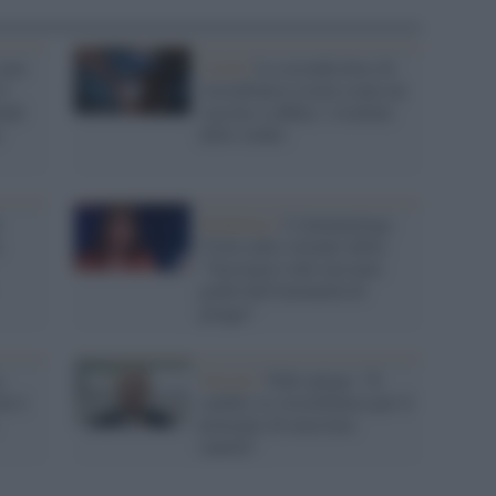
sono
Covid /
La seconda dose di
il
AstraZeneca sicura come un
indi
vaccino a mRna: i risultati
o
dello studio
Pandemia /
L'immunologa
Viola sulla variante delta:
"Vaccinarsi tutti nessuno
godrà dell'immunità di
gregge"
a
Vaccini /
Palù spiega: "Il
ni è
cambio su AstraZeneca per il
principio di massima
cautela"