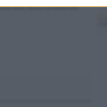
artic
lazione umana. Questo è un risultato molto
Pd /
si sp
pp