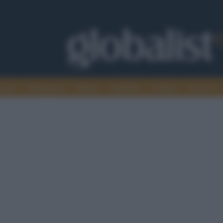
omia
Intelligence
Media
Ambiente
Cultura
Scienza