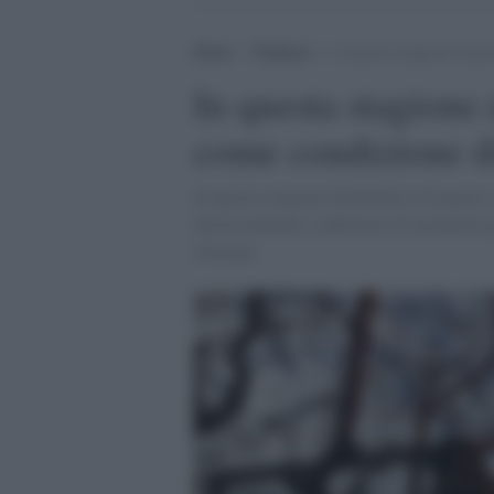
Home
>
Tendenze
>
In questa stagione di gu
In questa stagione
come condizione di
In questa stagione drammatica di guerre a 
universalmente condizione di normalità qu
sfortuna.