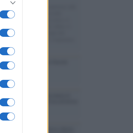
natore M5S racconta la sua esperienza sulle
e cariche di aiuti umanitari assalite
sercito israeliano. Una guerra atroce, il
ivo di disumanizzazione delle vittime, il
ismo del governo italiano e degli altri
ei, il ritorno al colonialismo. L'importanza
ovimenti.
ca /
Al maestro Francesco Guccini
cordo /
Quando Guccini raccontava le
ache epafaniche": l'intervista all'artista
i definiva un 'narratore'
udio /
Disinformazione russa e destra: