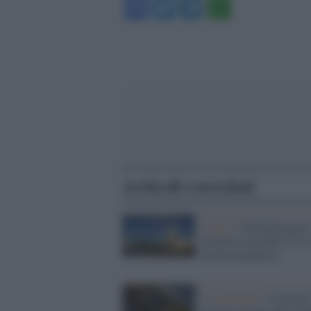
Facebook
Twitter
Telegram
WhatsA
Articoli correlati
Il caso /
Trump ha quasi
esaurito l'arsenale Usa,
tycoon smentisce
Il commento /
La guerr
diventa sempre più simi