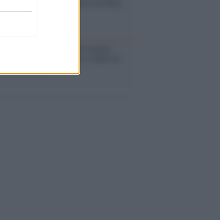
 la macchina propagandistica di Putin
o la crisi di Ceuta
enze /
Sale il numero degli acquisti
e in Europa e aumentano le vendite di
oli second hand