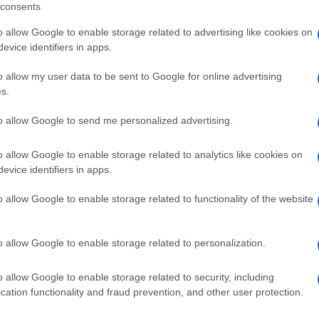
consents
Il Se
barch
o allow Google to enable storage related to advertising like cookies on
 vittoria gioiosi, legati alla vittoria o alla
dall'e
evice identifiers in apps.
 cuore, con fenomeni di tifoseria davvero
tentat
o allow my user data to be sent to Google for online advertising
servil
e di calcio, specie quelle da Derby e da incontri
s.
europ
nti il tennis, un tempo sport quasi solo di elite,
dei m
to allow Google to send me personalized advertising.
ttoria della coppa Davis e l’esplosione gentile di
Musi
ecie di ragazzi e ragazze. Anche in questo caso
o allow Google to enable storage related to analytics like cookies on
evice identifiers in apps.
 intrecciano fortemente con il risultato di portare
o allow Google to enable storage related to functionality of the website
Il ri
e e imperterrito emerge dietro l’angolo delle
"Cron
o allow Google to enable storage related to personalization.
che s
istenza.
o allow Google to enable storage related to security, including
a visione delle partite di tennis dall’Australia,
cation functionality and fraud prevention, and other user protection.
Lo st
io caro amico romano. Con voce rotta mi