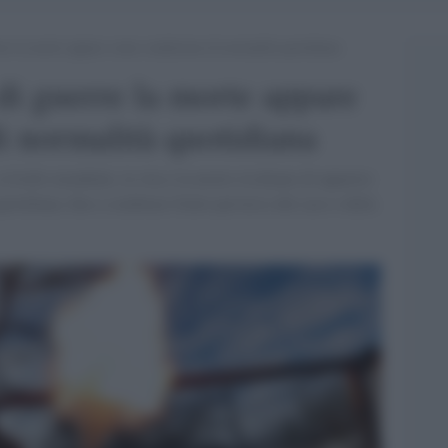
erre la morte appare come condizione di normalità quotidiana
 di guerre la morte appare
 normalità quotidiana
livello mondiale, la vita e la morte rischiano di apparire
otidiana, fino a sembrare frutto perverso del caso e della