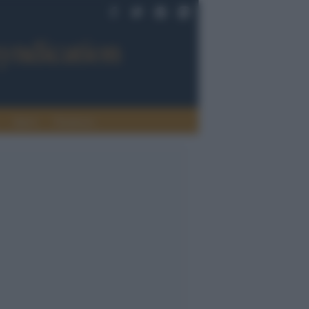
Sport
Tendenze