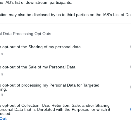
he IAB’s list of downstream participants.
erre a livello mondiale, la vita e la morte
te condizione di normalità quotidiana, fino a
tion may also be disclosed by us to third parties on the IAB’s List of 
 that may further disclose it to other third parties.
della sfortuna. Stare da una parte o dall’altra
rmamenti potenti e manovrati a distanza, anche
 that this website/app uses one or more Google services and may gath
l Data Processing Opt Outs
including but not limited to your visit or usage behaviour. You may click 
icati strumenti tecnologici, armi azionate da
 to Google and its third-party tags to use your data for below specifi
Ulti
o opt-out of the Sharing of my personal data.
 con la massima precisione, rendono gli uomini
ogle consent section.
In
 guerre e degli obbiettivi da raggiungere. Il
o opt-out of the Sale of my Personal Data.
o e devastante, per le città, i paesi, le
In
 e, ovviamente per le persone che sono
to opt-out of processing my Personal Data for Targeted
digni micidiali: i cosiddetti droni di cui tanto si
ing.
In
super cario armati che sono praticamente
o opt-out of Collection, Use, Retention, Sale, and/or Sharing
ersonal Data that Is Unrelated with the Purposes for which it
lected.
L'int
Out
Gaza:
o l'arsenale Usa, ma il tycoon smentisce
solle