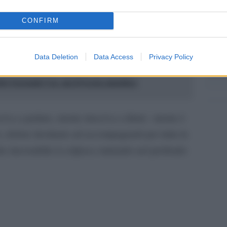
anche
omune, finito con uno scooter contro un gard
dietr
CONFIRM
 sua morte inesorabile, fanno parte di una
rno e notte nelle nostre città e nei nostri paesi.
Tend
Data Deletion
Data Access
Privacy Policy
onlin
artic
o l'arsenale Usa, ma il tycoon smentisce
civa a parlare, niente riusciva a dirmi : niente è
io, dolore destinato ad accompagnarti per tutta la
he inesorabile ti colpisce mutando nel profondo