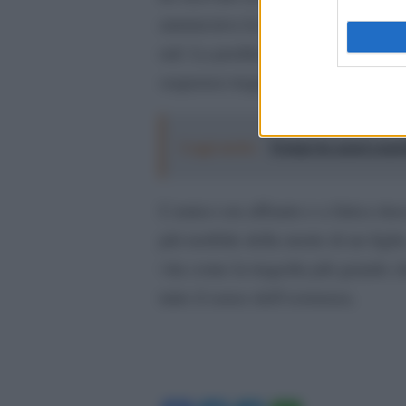
annunciava la morte di un amico c
rail. La perdita di un ragazzo e la
sequenza tragica che si verifica gio
Leggi anche:
Trump ha quasi esaurit
L’amico era affranto e a fatica rius
più terribile della morte di un figl
vita come la tragedia più grande c
tutto il senso dell’esistenza.