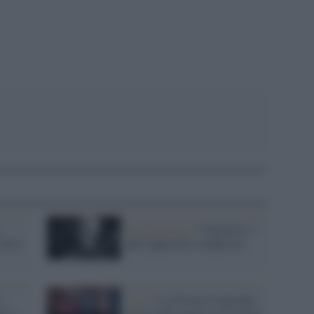
pp
L'anniversario /
Ungaretti, o
 ma il
dell’apparente semplicità
a
Arte /
La Divina Commedia
le a
rivive nella guerra in Ucraina