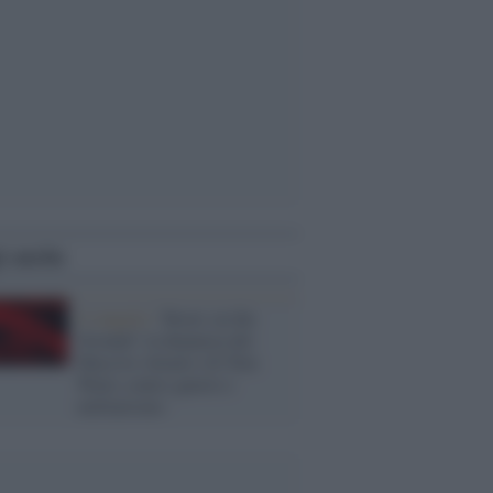
i anche
il singolo /
'Boots on the
Ground': la denuncia dei
Massive Attack e di Tom
Waits contro guerre e
militarismo