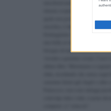
mascheravamo i nostri ego sempre 
authenti
rimasta scoperta, ancora una volta
quale non possiamo sottrarci: l
’
app
enciclica, è dunque l’architrave del
fronteggiamo: “ Ecco un bellissimo
una bella avventura. Nessuno può a
bisogno di una comunità che ci sost
vicenda a guardare avanti. Com’è i
ultimo libro “Ritorniamo a sognar
sfida, ricordando che senza sogni 
saremmo fermi agli Angiò o altre ca
Francesco, non sono miraggi perch
coinvolge tutto e tutti, ci pone dav
compiere: ci “setaccia”.