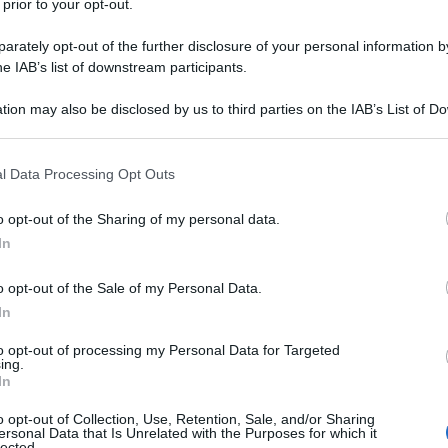
 prior to your opt-out.
 conclude il suo discorso alla Curia. Non è la
rately opt-out of the further disclosure of your personal information by
he IAB’s list of downstream participants.
tale rivolti dal papa alla Curia si rivelano un
so potente alla Chiesa e al mondo.
tion may also be disclosed by us to third parties on the IAB’s List of 
 that may further disclose it to other third parties.
Ulti
nizio:
“Il Natale di Gesù di Nazaret è il mistero
 that this website/app uses one or more Google services and may gath
«gli uomini, anche se devono morire, non sono
l Data Processing Opt Outs
including but not limited to your visit or usage behaviour. You may click 
are», come osserva in maniera tanto folgorante
 to Google and its third-party tags to use your data for below specifi
o opt-out of the Sharing of my personal data.
ogle consent section.
filosofa ebrea che rovescia il pensiero del suo
In
uomo nasce per essere gettato nella morte. Sulle
o opt-out of the Sale of my Personal Data.
nto, Arendt riconosce questa verità luminosa: «Il
In
 sfera delle faccende umane, dalla sua normale,
to opt-out of processing my Personal Data for Targeted
 fatto della natalità. […] È questa fede e speranza
ing.
L'int
In
iù gloriosa ed efficace espressione nelle poche
Gaza:
solle
o opt-out of Collection, Use, Retention, Sale, and/or Sharing
ò la
“
lieta novella” dell
’
avvento:
“
Un bambino è
ersonal Data that Is Unrelated with the Purposes for which it
lected.