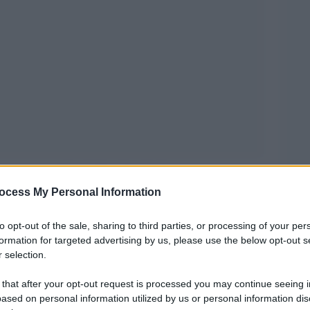
mente a tutti voi che siete insieme con me a
ocess My Personal Information
atale: la vostra collaborazione generosa e
uona Novella soprattutto ai poveri.[…]
I poveri
to opt-out of the sale, sharing to third parties, or processing of your per
iene in mente quello che diceva quel santo
formation for targeted advertising by us, please use the below opt-out s
 selection.
 occupo dei poveri, dicono di me che sono un
 domando:
‘
Perché tanta povertà?
’
, mi dicono
 that after your opt-out request is processed you may continue seeing i
ased on personal information utilized by us or personal information dis