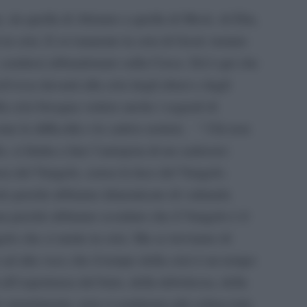
he, da quella di Abramo a quella di Mosè, di Elia,
i in crisi. E ovviamente la crisi di Gesù: tentato
, sentitosi abbandonato sulla Croce. Ed è qui che
ch’essa davanti alla crisi degli abusi e dagli
la crisi bisogna vedere anche i segnali di
e le difficoltà o le cattive notizie.
“ Chi non
, si limita a fare l
’
autopsia di un cadavere:
nza del Vangelo, senza la luce del Vangelo.
olo perché abbiamo dimenticato di valutarla
 ma perché abbiamo scordato che il Vangelo è il
gelo che ci mette in crisi. Ma se troviamo di
e ad alta voce che il tempo della crisi è un tempo
all
’
esperienza del buio, della debolezza, della
lo smarrimento, non ci sentiremo più schiacciati,