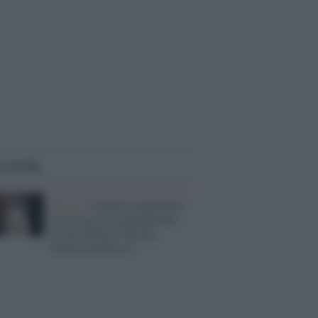
i anche
Chiesa /
Il diritto umanitario
non è una raccomandazione
ma un obbligo: Parolin
rilancia Francesco