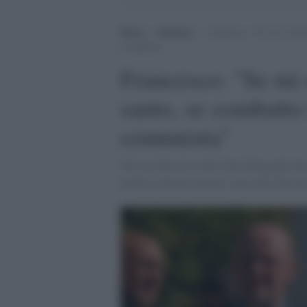
Home
>
Tendenze
>
Francesco: “Se mi occupo
comunista”
Francesco: "Se mi 
santo, se combatto
comunista"
Nel suo discorso alla Curia Bergoglio ha 
anche se devono morire, non sono nati pe