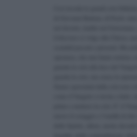
Così ricorda le grandi crisi biblic
di Giovanni Battista, di Paolo: tutt
nel deserto, tradito nel Getsemani
il discorso si volge alla Chiesa, an
scandali passati e presenti. Ma nel
speranza, che mai fanno notizia com
guarda la crisi alla luce del Vangelo
guarda la crisi, ma senza la spera
Siamo spaventati dalla crisi non s
come il Vangelo ci invita a farlo,
primo a metterci in crisi. E
’
il Van
nuovo il coraggio e l
’
umiltà di dir
dello Spirito, allora, anche davanti 
fragilità, delle contraddizioni, del