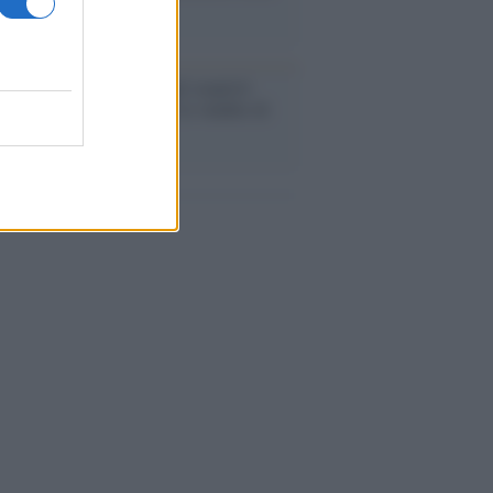
o la crisi di Ceuta
enze /
Sale il numero degli acquisti
e in Europa e aumentano le vendite di
oli second hand