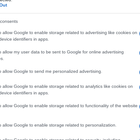
Il Se
Out
barch
dall'e
tentat
consents
n una frase contro il comunismo mai pronunciata:
servil
o allow Google to enable storage related to advertising like cookies on
europ
Costituzione
evice identifiers in apps.
dei m
o allow my user data to be sent to Google for online advertising
 questo momento di smarrimento. Infatti di lì a
Musi
s.
o Natale è il Natale della pandemia, della crisi
to allow Google to send me personalized advertising.
ciale e persino ecclesiale che ha colpito
o allow Google to enable storage related to analytics like cookies on
isi ha smesso di essere un luogo comune dei
evice identifiers in apps.
Il ri
ettuale per diventare una realtà condivisa da
"Cron
che s
o allow Google to enable storage related to functionality of the website
a fatto cadere i castelli di carta delle superflue
o allow Google to enable storage related to personalization.
Lo st
to il trucco di quegli stereotipi con cui
anche
o allow Google to enable storage related to security, including