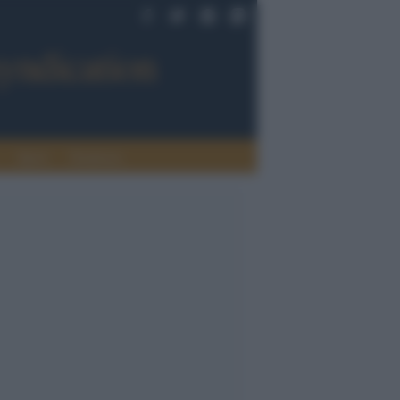
Sport
Tendenze