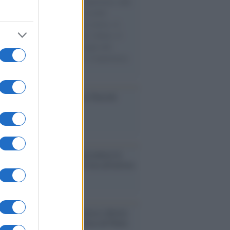
natore M5S racconta la sua esperienza sulle
e cariche di aiuti umanitari assalite
sercito israeliano. Una guerra atroce, il
ivo di disumanizzazione delle vittime, il
ismo del governo italiano e degli altri
ei, il ritorno al colonialismo. L'importanza
ovimenti.
ca /
Al maestro Francesco Guccini
cordo /
Quando Guccini raccontava le
ache epafaniche": l'intervista all'artista
i definiva un 'narratore'
udio /
Disinformazione russa e destra:
 la macchina propagandistica di Putin