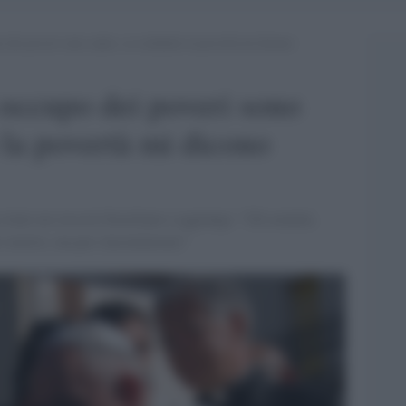
 dei poveri sono santo, se combatto la povertà mi dicono
occupo dei poveri sono
 la povertà mi dicono
citato un vescovo brasiliano a aggiunge: "Gli uomini,
r morire, ma per rincominciare"