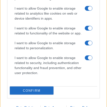
Giornale dello
Chi siamo
I want to allow Google to enable storage
Spettacolo
related to analytics like cookies on web or
Contributors
device identifiers in apps.
Wondernet
Facebook
I want to allow Google to enable storage
Giuliana Sgrena
related to functionality of the website or app.
Twitter
I want to allow Google to enable storage
Google News
related to personalization.
Mastodon
I want to allow Google to enable storage
related to security, including authentication
Cookie Policy
functionality and fraud prevention, and other
user protection.
Preferenze Privacy
CONFIRM
©2021 Globalist.it • All right reserved.