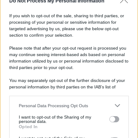
Do Not Process My Personal Information
Tel Aviv /
La “vittoria totale” di Israele significa una guerra
senza fine
If you wish to opt-out of the sale, sharing to third parties, or
processing of your personal or sensitive information for
targeted advertising by us, please use the below opt-out
section to confirm your selection.
Vangelo /
La vita si intreccia con le paure come il giorno
succede alla notte
Please note that after your opt-out request is processed you
may continue seeing interest-based ads based on personal
information utilized by us or personal information disclosed to
third parties prior to your opt-out.
La scoperta /
Oplontis, le vittime dell’eruzione del Vesuvio
You may separately opt-out of the further disclosure of your
furono più numerose del previsto
personal information by third parties on the IAB’s list of
downstream participants.
Personal Data Processing Opt Outs
This information may also be disclosed by us to third parties
Il medagliere /
Europei di nuoto: Pellecani guida una super
on the IAB’s List of Downstream Participants that may further
I want to opt-out of the Sharing of my
Italia
disclose it to other third parties.
personal data.
Opted In
Please note that this website/app uses one or more Google
services and may gather and store information including but